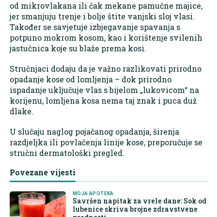
od mikrovlakana ili čak mekane pamučne majice,
jer smanjuju trenje i bolje štite vanjski sloj vlasi.
Također se savjetuje izbjegavanje spavanja s
potpuno mokrom kosom, kao i korištenje svilenih
jastučnica koje su blaže prema kosi.
Stručnjaci dodaju da je važno razlikovati prirodno
opadanje kose od lomljenja – dok prirodno
ispadanje uključuje vlas s bijelom „lukovicom“ na
korijenu, lomljena kosa nema taj znak i puca duž
dlake.
U slučaju naglog pojačanog opadanja, širenja
razdjeljka ili povlačenja linije kose, preporučuje se
stručni dermatološki pregled.
Povezane vijesti
MOJA APOTEKA
Savršen napitak za vrele dane: Sok od
lubenice skriva brojne zdravstvene