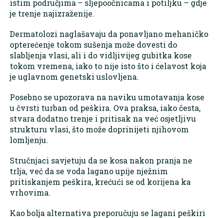
istim područjima – sljepoočnicama i potiljku – gdje
je trenje najizraženije.
Dermatolozi naglašavaju da ponavljano mehaničko
opterećenje tokom sušenja može dovesti do
slabljenja vlasi, ali i do vidljivijeg gubitka kose
tokom vremena, iako to nije isto što i ćelavost koja
je uglavnom genetski uslovljena.
Posebno se upozorava na naviku umotavanja kose
u čvrsti turban od peškira. Ova praksa, iako česta,
stvara dodatno trenje i pritisak na već osjetljivu
strukturu vlasi, što može doprinijeti njihovom
lomljenju.
Stručnjaci savjetuju da se kosa nakon pranja ne
trlja, već da se voda lagano upije nježnim
pritiskanjem peškira, krećući se od korijena ka
vrhovima.
Kao bolja alternativa preporučuju se lagani peškiri