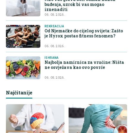
buđenja, uzrok bi vas mogao
iznenaditi
06. 08. 2026.
REKREACIJA
Od Njemačke do cijelog svijeta: Zašto
je Hyrox postao fitness fenomen?
06. 08. 2026.
ISHRANA
Najbolja namirnica za vrućine: Ništa
ne osvježava kao ovo povrće
06. 08. 2026.
Najčitanije