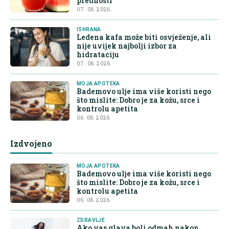
prednosti
07. 08. 2026.
ISHRANA
Ledena kafa može biti osvježenje, ali
nije uvijek najbolji izbor za
hidrataciju
07. 08. 2026.
MOJA APOTEKA
Bademovo ulje ima više koristi nego
što mislite: Dobro je za kožu, srce i
kontrolu apetita
06. 08. 2026.
Izdvojeno
MOJA APOTEKA
Bademovo ulje ima više koristi nego
što mislite: Dobro je za kožu, srce i
kontrolu apetita
06. 08. 2026.
ZDRAVLJE
Ako vas glava boli odmah nakon