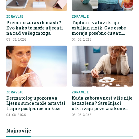
ZDRAVLJE
ZDRAVLJE
Premalo zdravih masti?
Toplotni valovi kriju
Evo kako to može utjecati
ozbiljan rizik: Ove osobe
na rad vašeg mozga
moraju posebno čuvati
bubrege
03. 08. 2026.
04. 08. 2026.
ZDRAVLJE
ZDRAVLJE
Dermatolog upozorava:
Kada zaboravnost više nije
Ljetno sunce može ostaviti
bezazlena? Stručnjaci
trajne posljedice na koži
otkrivaju prve znakove
demencije
04. 08. 2026.
05. 08. 2026.
Najnovije