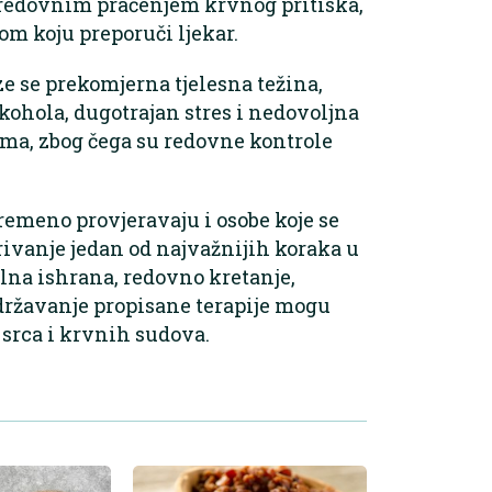
ti redovnim praćenjem krvnog pritiska,
m koju preporuči ljekar.
e se prekomjerna tjelesna težina,
ohola, dugotrajan stres i nedovoljna
nama, zbog čega su redovne kontrole
remeno provjeravaju i osobe koje se
krivanje jedan od najvažnijih koraka u
ilna ishrana, redovno kretanje,
idržavanje propisane terapije mogu
 srca i krvnih sudova.