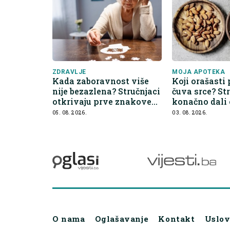
ZDRAVLJE
MOJA APOTEKA
Kada zaboravnost više
Koji orašasti 
nije bezazlena? Stručnjaci
čuva srce? St
otkrivaju prve znakove
konačno dali
demencije
05. 08. 2026.
03. 08. 2026.
O nama
Oglašavanje
Kontakt
Uslov