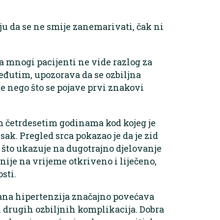
u da se ne smije zanemarivati, čak ni
da mnogi pacijenti ne vide razlog za
eđutim, upozorava da se ozbiljna
e nego što se pojave prvi znakovi
m četrdesetim godinama kod kojeg je
sak. Pregled srca pokazao je da je zid
, što ukazuje na dugotrajno djelovanje
nije na vrijeme otkriveno i liječeno,
sti.
ana hipertenzija značajno povećava
i drugih ozbiljnih komplikacija. Dobra