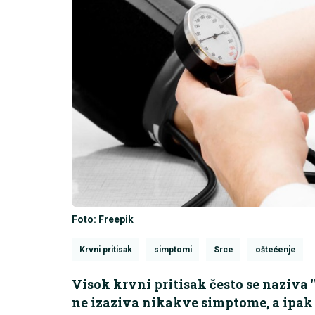
Foto: Freepik
Krvni pritisak
simptomi
Srce
oštećenje
Visok krvni pritisak često se naziva 
ne izaziva nikakve simptome, a ipak 