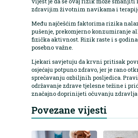
vijest je da se ovaj rizik može smanji
zdravijim životnim navikama i terapijo
Među najčešćim faktorima rizika nalaz
pušenje, prekomjerno konzumiranje alk
fizička aktivnost. Rizik raste i s godi
posebno važne.
Ljekari savjetuju da krvni pritisak pov
osjećaju potpuno zdravo, jer je rano ot
sprečavanju ozbiljnih posljedica. Prav
održavanje zdrave tjelesne težine i pr
značajno doprinijeti očuvanju zdravlja
Povezane vijesti