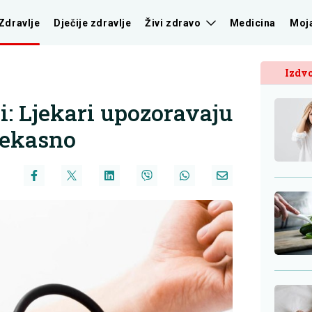
Zdravlje
Dječije zdravlje
Živi zdravo
Medicina
Moj
Izdvo
li: Ljekari upozoravaju
rekasno