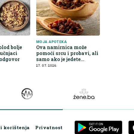
MOJA APOTEKA
plod bolje
Ova namirnica može
ručnjaci
pomoći srcu i probavi, ali
 odgovor
samo ako je jedete
umjereno
27. 07. 2026.
i korištenja
Privatnost