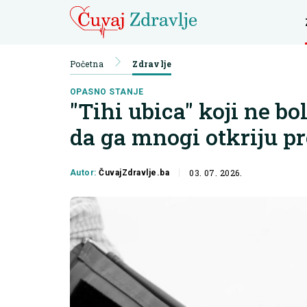
Početna
Zdravlje
OPASNO STANJE
"Tihi ubica" koji ne bo
da ga mnogi otkriju p
03. 07. 2026.
Autor:
ČuvajZdravlje.ba