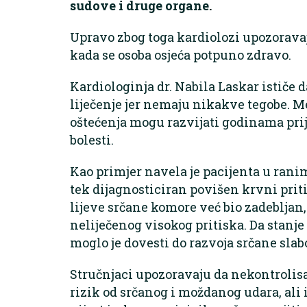
sudove i druge organe.
Upravo zbog toga kardiolozi upozoravaj
kada se osoba osjeća potpuno zdravo.
Kardiologinja dr. Nabila Laskar ističe 
liječenje jer nemaju nikakve tegobe. M
oštećenja mogu razvijati godinama prij
bolesti.
Kao primjer navela je pacijenta u rani
tek dijagnosticiran povišen krvni priti
lijeve srčane komore već bio zadebljan
neliječenog visokog pritiska. Da stanje 
moglo je dovesti do razvoja srčane slabo
Stručnjaci upozoravaju da nekontrolis
rizik od srčanog i moždanog udara, ali 