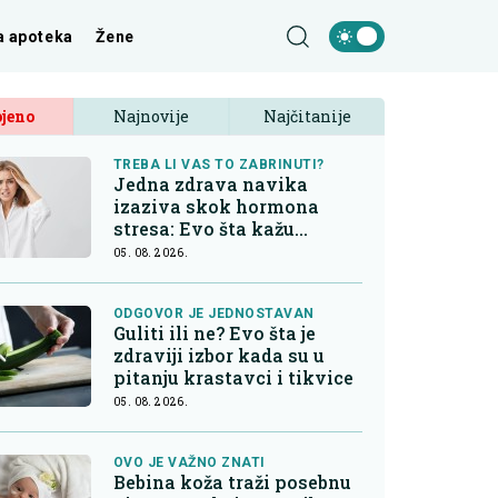
a apoteka
Žene
jeno
Najnovije
Najčitanije
TREBA LI VAS TO ZABRINUTI?
Jedna zdrava navika
izaziva skok hormona
stresa: Evo šta kažu
endokrinolozi
05. 08. 2026.
ODGOVOR JE JEDNOSTAVAN
Guliti ili ne? Evo šta je
zdraviji izbor kada su u
pitanju krastavci i tikvice
05. 08. 2026.
OVO JE VAŽNO ZNATI
Bebina koža traži posebnu