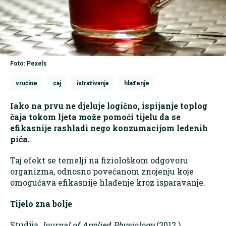
Foto: Pexels
vrućine
caj
istraživanja
hlađenje
Iako na prvu ne djeluje logično, ispijanje toplog
čaja tokom ljeta može pomoći tijelu da se
efikasnije rashladi nego konzumacijom ledenih
pića.
Taj efekt se temelji na fiziološkom odgovoru
organizma, odnosno povećanom znojenju koje
omogućava efikasnije hlađenje kroz isparavanje.
Tijelo zna bolje
Studija
Journal of Applied Physiology
(2012.)