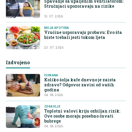
Spavanje sa upaljenim ventilatorom:
Stručnjaci upozoravaju na rizike
31. 07. 2026.
MOJA APOTEKA
Vrućine usporavaju probavu: Evo šta
biste trebali jesti tokom ljeta
23. 07. 2026.
Izdvojeno
ISHRANA
Koliko šolja kafe dnevno je zaista
zdravo? Odgovor zavisi od vaših
godina
04. 08. 2026.
ZDRAVLJE
Toplotni valovi kriju ozbiljan rizik:
Ove osobe moraju posebno čuvati
bubrege
04. 08. 2026.