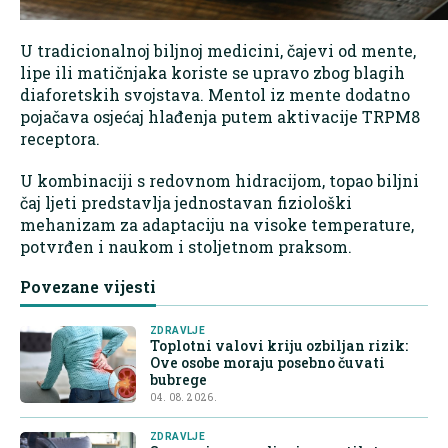
U tradicionalnoj biljnoj medicini, čajevi od mente,
lipe ili matičnjaka koriste se upravo zbog blagih
diaforetskih svojstava. Mentol iz mente dodatno
pojačava osjećaj hlađenja putem aktivacije TRPM8
receptora.
U kombinaciji s redovnom hidracijom, topao biljni
čaj ljeti predstavlja jednostavan fiziološki
mehanizam za adaptaciju na visoke temperature,
potvrđen i naukom i stoljetnom praksom.
Povezane vijesti
ZDRAVLJE
Toplotni valovi kriju ozbiljan rizik:
Ove osobe moraju posebno čuvati
bubrege
04. 08. 2026.
ZDRAVLJE