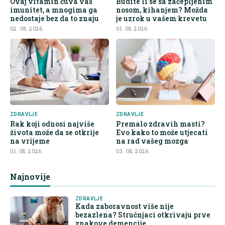
Ovaj vitamin čuva vaš
Budite li se sa začepljenim
imunitet, a mnogima ga
nosom, kihanjem? Možda
nedostaje bez da to znaju
je uzrok u vašem krevetu
02. 08. 2026.
01. 08. 2026.
ZDRAVLJE
ZDRAVLJE
Rak koji odnosi najviše
Premalo zdravih masti?
života može da se otkrije
Evo kako to može utjecati
na vrijeme
na rad vašeg mozga
01. 08. 2026.
03. 08. 2026.
Najnovije
ZDRAVLJE
Kada zaboravnost više nije
bezazlena? Stručnjaci otkrivaju prve
znakove demencije