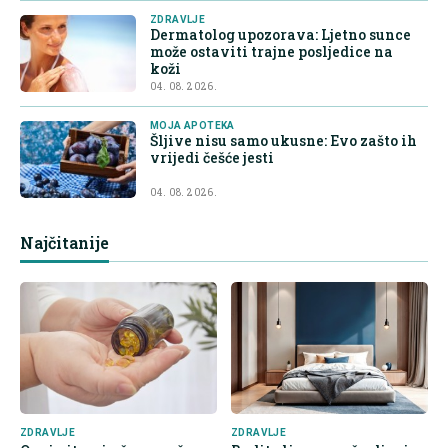
ZDRAVLJE
Dermatolog upozorava: Ljetno sunce
može ostaviti trajne posljedice na
koži
04. 08. 2026.
MOJA APOTEKA
Šljive nisu samo ukusne: Evo zašto ih
vrijedi češće jesti
04. 08. 2026.
Najčitanije
ZDRAVLJE
ZDRAVLJE