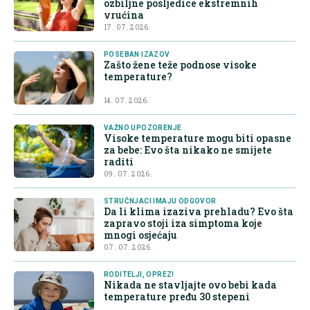
ozbiljne posljedice ekstremnih
vrućina
17. 07. 2026.
POSEBAN IZAZOV
Zašto žene teže podnose visoke
temperature?
14. 07. 2026.
VAŽNO UPOZORENJE
Visoke temperature mogu biti opasne
za bebe: Evo šta nikako ne smijete
raditi
09. 07. 2026.
STRUČNJACI IMAJU ODGOVOR
Da li klima izaziva prehladu? Evo šta
zapravo stoji iza simptoma koje
mnogi osjećaju
07. 07. 2026.
RODITELJI, OPREZ!
Nikada ne stavljajte ovo bebi kada
temperature pređu 30 stepeni