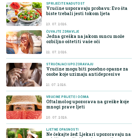
SPRIJEČITE NADUTOST
Vrućine usporavaju probavu: Evo šta
biste trebali jesti tokom ljeta
23. 07. 2026.
ČUVAJTE ZDRAVLJE
Jedna greška na jakom suncu može
ozbiljno oštetiti vaše oči
22. 07. 2026.
STRUČNJACI UPOZORAVAJU
Vrućine mogu biti posebno opasne za
osobe koje uzimaju antidepresive
21. 07. 2026.
VRUĆINE PRIJETE I OČIMA
Oftalmolog upozorava na greške koje
mnogi prave ljeti
20. 07. 2026.
LJETNE OPASNOSTI
Ne čekajte žeđ: Ljekari upozoravaju na