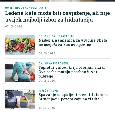
UMJERENO JE KONZUMIRAJTE
Ledena kafa može biti osvježenje, ali nije
uvijek najbolji izbor za hidrataciju
07. 08. 2026.
ODLIČNO ZA HIDRATACIJU
Najbolja namirnica za vrućine: Ništa
ne osvježava kao ovo povrće
06. 08. 2026.
ONI SU NAJUGROŽENIJI
Toplotni valovi kriju ozbiljan rizik:
Ove osobe moraju posebno čuvati
bubrege
04. 08. 2026.
RIJEČ STRUKE
Spavanje sa upaljenim ventilatorom:
Stručnjaci upozoravaju na rizike
31. 07. 2026.