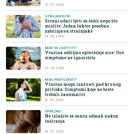
01. 07. 2026.
OZBILJAN RIZIK
Srčani udari ljeti su češći nego što
mislite: Jedan faktor posebno
zabrinjava stručnjake
24. 06. 2026.
KAKO SE ZAŠTITITI?
Vrućina ozbiljno opterećuje srce: Ove
simptome ne ignorišite
23. 06. 2026.
KAKO PREPOZNATI?
Vrućine mogu izazvati pad krvnog
pritiska: Simptomi koje ne biste
trebali zanemariti
12. 06. 2026.
OPREZNO!
Ne izlažite se suncu odmah nakon
tuširanja
28. 07. 2025.