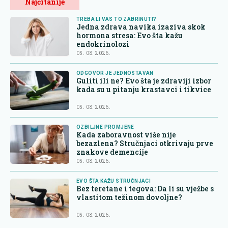
Najčitanije
TREBA LI VAS TO ZABRINUTI?
Jedna zdrava navika izaziva skok
hormona stresa: Evo šta kažu
endokrinolozi
05. 08. 2026.
ODGOVOR JE JEDNOSTAVAN
Guliti ili ne? Evo šta je zdraviji izbor
kada su u pitanju krastavci i tikvice
05. 08. 2026.
OZBILJNE PROMJENE
Kada zaboravnost više nije
bezazlena? Stručnjaci otkrivaju prve
znakove demencije
05. 08. 2026.
EVO ŠTA KAŽU STRUČNJACI
Bez teretane i tegova: Da li su vježbe s
vlastitom težinom dovoljne?
05. 08. 2026.