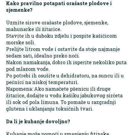
Kako pravilno potapati orašaste plodove i
sjemenke?
Uzmite sirove orašaste plodove, sjemenke,
mahunarke ili žitarice.
Stavite ih u duboku zdjelu i pospite kašičicom
morske soli.
Prelijte litrom vode i ostavite da stoje najmanje
sedam sati, idealno preko noći.
Nakon namakanja, dobro ih isperite nekoliko puta
pod mlazom vode.
Po potrebi ih osušite u dehidratoru, na suncu ili u
pećnici na niskoj temperaturi.
Napomena: Ako namačete pšenicu ili druge
žitarice, dodajte u vodu kašiku jabukovog sirćeta
ili sok od pola limuna. To pomaže u razgradnji
glutena i uklanjanju toksičnih tvari.
Da li je kuhanje dovoljno?
Kuhanje može pomoći u smanjenju fitinske