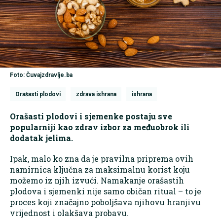
Foto: Čuvajzdravlje.ba
Orašasti plodovi
zdrava ishrana
ishrana
Orašasti plodovi i sjemenke postaju sve
popularniji kao zdrav izbor za međuobrok ili
dodatak jelima.
Ipak, malo ko zna da je pravilna priprema ovih
namirnica ključna za maksimalnu korist koju
možemo iz njih izvući. Namakanje orašastih
plodova i sjemenki nije samo običan ritual – to je
proces koji značajno poboljšava njihovu hranjivu
vrijednost i olakšava probavu.