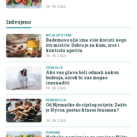
06. 08. 2026.
Izdvojeno
MOJA APOTEKA
Bademovo ulje ima više koristi nego
što mislite: Dobro je za kožu, srce i
kontrolu apetita
06. 08. 2026.
ZDRAVLJE
Ako vas glava boli odmah nakon
buđenja, uzrok bi vas mogao
iznenaditi
06. 08. 2026.
REKREACIJA
Od Njemačke do cijelog svijeta: Zašto
je Hyrox postao fitness fenomen?
06. 08. 2026.
ISHRANA