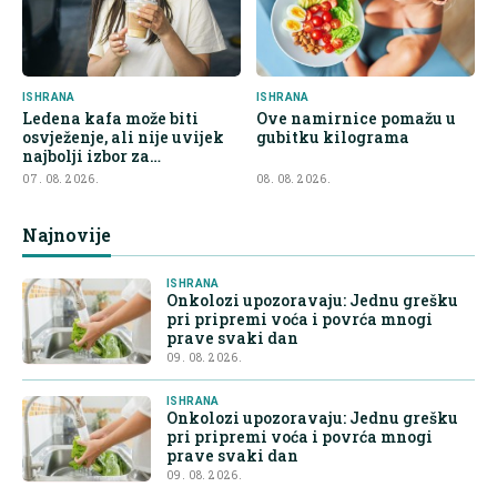
ISHRANA
ISHRANA
Ledena kafa može biti
Ove namirnice pomažu u
osvježenje, ali nije uvijek
gubitku kilograma
najbolji izbor za
hidrataciju
07. 08. 2026.
08. 08. 2026.
Najnovije
ISHRANA
Onkolozi upozoravaju: Jednu grešku
pri pripremi voća i povrća mnogi
prave svaki dan
09. 08. 2026.
ISHRANA
Onkolozi upozoravaju: Jednu grešku
pri pripremi voća i povrća mnogi
prave svaki dan
09. 08. 2026.