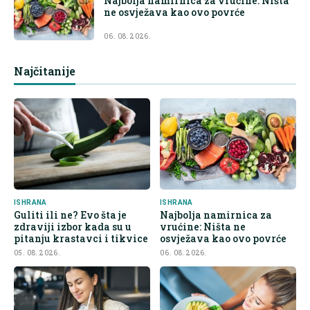
Najbolja namirnica za vrućine: Ništa
ne osvježava kao ovo povrće
06. 08. 2026.
Najčitanije
ISHRANA
ISHRANA
Guliti ili ne? Evo šta je
Najbolja namirnica za
zdraviji izbor kada su u
vrućine: Ništa ne
pitanju krastavci i tikvice
osvježava kao ovo povrće
05. 08. 2026.
06. 08. 2026.