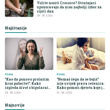
Volite nositi Crocsice? Stručnjaci
upozoravaju da nisu najbolji izbor za
cijeli dan
09. 08. 2026.
Najčitanije
PSIHA
PSIHA
"Kao da ponovo prolazim
"Nemaš čega da se bojiš"
kroz pubertet": Kako
nije uvijek prava rečenica:
izgleda život s bipolarnim
Kako pomoći djetetu koje je
poremećajem u pedesetim
u strahu
09. 08. 2026.
10. 08. 2026.
Najnovije