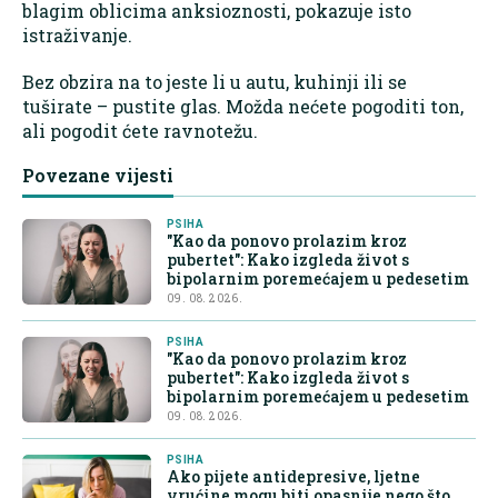
blagim oblicima anksioznosti, pokazuje isto
istraživanje.
Bez obzira na to jeste li u autu, kuhinji ili se
tuširate – pustite glas. Možda nećete pogoditi ton,
ali pogodit ćete ravnotežu.
Povezane vijesti
PSIHA
"Kao da ponovo prolazim kroz
pubertet": Kako izgleda život s
bipolarnim poremećajem u pedesetim
09. 08. 2026.
PSIHA
"Kao da ponovo prolazim kroz
pubertet": Kako izgleda život s
bipolarnim poremećajem u pedesetim
09. 08. 2026.
PSIHA
Ako pijete antidepresive, ljetne
vrućine mogu biti opasnije nego što