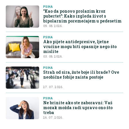
PSIHA
"Kao da ponovo prolazim kroz
pubertet": Kako izgleda život s
bipolarnim poremećajem u pedesetim
09. 08. 2026.
PSIHA
Ako pijete antidepresive, ljetne
vrućine mogu biti opasnije nego što
mislite
03. 08. 2026.
PSIHA
Strah od sira, žute boje ili brade? Ove
neobične fobije zaista postoje
27. 07. 2026.
PSIHA
Ne brinite ako ste zaboravni: Vaš
mozak možda radi upravo ono što
treba
26. 07. 2026.