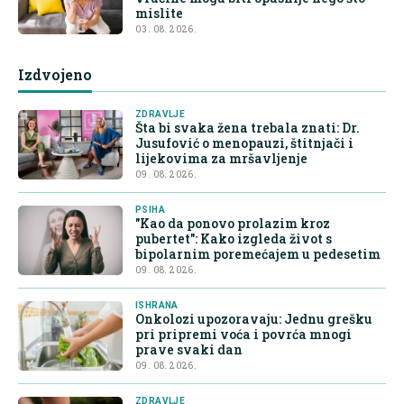
mislite
03. 08. 2026.
Izdvojeno
ZDRAVLJE
Šta bi svaka žena trebala znati: Dr.
Jusufović o menopauzi, štitnjači i
lijekovima za mršavljenje
09. 08. 2026.
PSIHA
"Kao da ponovo prolazim kroz
pubertet": Kako izgleda život s
bipolarnim poremećajem u pedesetim
09. 08. 2026.
ISHRANA
Onkolozi upozoravaju: Jednu grešku
pri pripremi voća i povrća mnogi
prave svaki dan
09. 08. 2026.
ZDRAVLJE