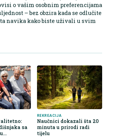
r ovisi o vašim osobnim preferencijama
sljednost – bez obzira kada se odlučite
vita navika kako biste uživali u svim
REKREACIJA
alitetno:
Naučnici dokazali šta 20
dišnjaka sa
minuta u prirodi radi
gu
tijelu