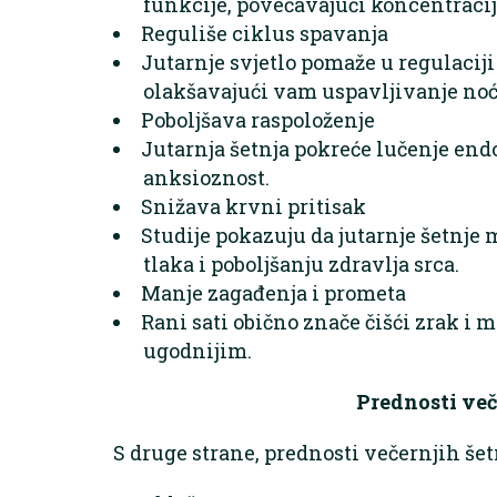
funkcije, povećavajući koncentracij
Reguliše ciklus spavanja
Jutarnje svjetlo pomaže u regulacij
olakšavajući vam uspavljivanje noć
Poboljšava raspoloženje
Jutarnja šetnja pokreće lučenje endo
anksioznost.
Snižava krvni pritisak
Studije pokazuju da jutarnje šetnj
tlaka i poboljšanju zdravlja srca.
Manje zagađenja i prometa
Rani sati obično znače čišći zrak i m
ugodnijim.
Prednosti več
S druge strane, prednosti večernjih šet