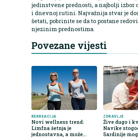
jedinstvene prednosti, a najbolji izbo
i dnevnoj rutini. Najvažnija stvar je do
šetati, pobrinite se da to postane redo
njezinim prednostima.
Povezane vijesti
REKREACIJA
ZDRAVLJE
Novi wellness trend:
Žive dugo i kv
Limfna šetnja je
Navike stogo
jednostavna, a može
Sardinije mo