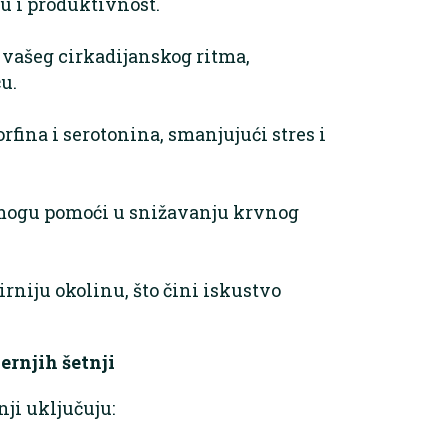
u i produktivnost.
i vašeg cirkadijanskog ritma,
u.
rfina i serotonina, smanjujući stres i
e mogu pomoći u snižavanju krvnog
irniju okolinu, što čini iskustvo
ernjih šetnji
nji uključuju: