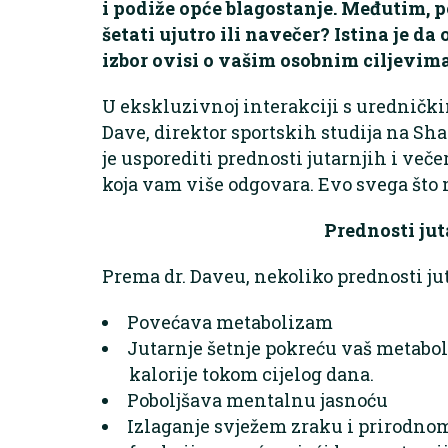
i podiže opće blagostanje. Međutim, pos
šetati ujutro ili navečer? Istina je da
izbor ovisi o vašim osobnim ciljevima
U ekskluzivnoj interakciji s uredničk
Dave, direktor sportskih studija na S
je usporediti prednosti jutarnjih i veče
koja vam više odgovara. Evo svega što n
Prednosti jut
Prema dr. Daveu, nekoliko prednosti jut
Povećava metabolizam
Jutarnje šetnje pokreću vaš metabo
kalorije tokom cijelog dana.
Poboljšava mentalnu jasnoću
Izlaganje svježem zraku i prirodnom