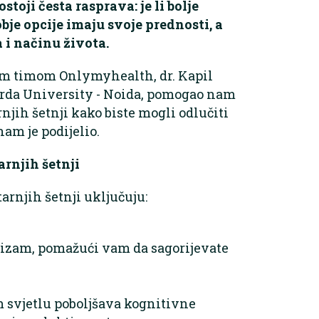
toji česta rasprava: je li bolje
 obje opcije imaju svoje prednosti, a
 i načinu života.
im timom Onlymyhealth, dr. Kapil
harda University - Noida, pomogao nam
rnjih šetnji kako biste mogli odlučiti
am je podijelio.
arnjih šetnji
arnjih šetnji uključuju:
lizam, pomažući vam da sagorijevate
 svjetlu poboljšava kognitivne