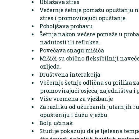
Ublažava stres
Večernje šetnje pomažu opuštanju 
stres i promovirajući opuštanje.
Poboljšava probavu
Šetnja nakon večere pomaže u proba
nadutosti ili refluksa.
Povećava snagu mišića
Mišići su obično fleksibilniji naveče
ozljeda.
Društvena interakcija
Večernje šetnje odlična su prilika za 
promovirajući osjećaj zajedništva i 
Više vremena za vježbanje
Za razliku od užurbanih jutarnjih r
opušteniju i dužu vježbu.
Bolji učinak
Studije pokazuju da je tjelesna tempe
što dovodi do boljih fizičkih perfor