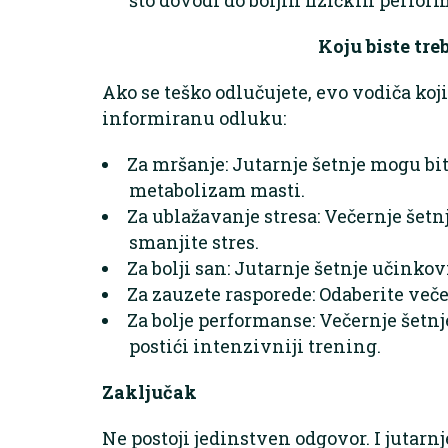
Koju biste tre
Ako se teško odlučujete, evo vodiča ko
informiranu odluku:
Za mršanje: Jutarnje šetnje mogu biti
metabolizam masti.
Za ublažavanje stresa: Večernje šetnj
smanjite stres.
Za bolji san: Jutarnje šetnje učinkov
Za zauzete rasporede: Odaberite veče
Za bolje performanse: Večernje šetn
postići intenzivniji trening.
Zaključak
Ne postoji jedinstven odgovor. I jutarnj