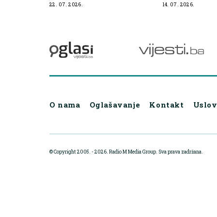
imati brojne koristi
promijeniti p
22. 07. 2026.
14. 07. 2026.
zdravlje
O nama
Oglašavanje
Kontakt
Uslov
© Copyright 2005. - 2026. Radio M Media Group.
Sva prava zadržana.