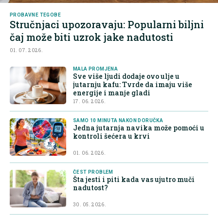
PROBAVNE TEGOBE
Stručnjaci upozoravaju: Popularni biljni
čaj može biti uzrok jake nadutosti
01. 07. 2026.
MALA PROMJENA
Sve više ljudi dodaje ovo ulje u
jutarnju kafu: Tvrde da imaju više
energije i manje gladi
17. 06. 2026.
SAMO 10 MINUTA NAKON DORUČKA
Jedna jutarnja navika može pomoći u
kontroli šećera u krvi
01. 06. 2026.
ČEST PROBLEM
Šta jesti i piti kada vas ujutro muči
nadutost?
30. 05. 2026.