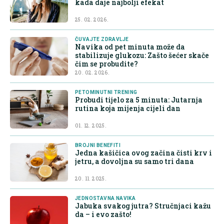
kada daje najbolji efekat
25. 02. 2026.
ČUVAJTE ZDRAVLJE
Navika od pet minuta može da
stabilizuje glukozu: Zašto šećer skače
čim se probudite?
20. 02. 2026.
PETOMINUTNI TRENING
Probudi tijelo za 5 minuta: Jutarnja
rutina koja mijenja cijeli dan
01. 12. 2025.
BROJNI BENEFITI
Jedna kašičica ovog začina čisti krv i
jetru, a dovoljna su samo tri dana
20. 11. 2025.
JEDNOSTAVNA NAVIKA
Jabuka svakog jutra? Stručnjaci kažu
da – i evo zašto!