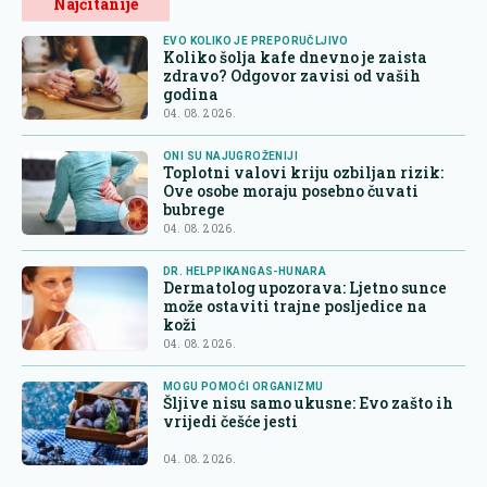
Najčitanije
EVO KOLIKO JE PREPORUČLJIVO
Koliko šolja kafe dnevno je zaista
zdravo? Odgovor zavisi od vaših
godina
04. 08. 2026.
ONI SU NAJUGROŽENIJI
Toplotni valovi kriju ozbiljan rizik:
Ove osobe moraju posebno čuvati
bubrege
04. 08. 2026.
DR. HELPPIKANGAS-HUNARA
Dermatolog upozorava: Ljetno sunce
može ostaviti trajne posljedice na
koži
04. 08. 2026.
MOGU POMOĆI ORGANIZMU
Šljive nisu samo ukusne: Evo zašto ih
vrijedi češće jesti
04. 08. 2026.