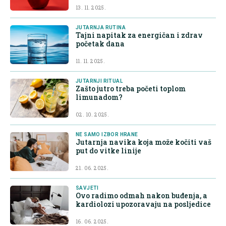
13. 11. 2025.
JUTARNJA RUTINA
Tajni napitak za energičan i zdrav
početak dana
11. 11. 2025.
JUTARNJI RITUAL
Zašto jutro treba početi toplom
limunadom?
02. 10. 2025.
NE SAMO IZBOR HRANE
Jutarnja navika koja može kočiti vaš
put do vitke linije
21. 06. 2025.
SAVJETI
Ovo radimo odmah nakon buđenja, a
kardiolozi upozoravaju na posljedice
16. 06. 2025.