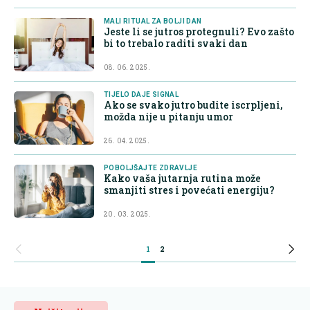
MALI RITUAL ZA BOLJI DAN
Jeste li se jutros protegnuli? Evo zašto
bi to trebalo raditi svaki dan
08. 06. 2025.
TIJELO DAJE SIGNAL
Ako se svako jutro budite iscrpljeni,
možda nije u pitanju umor
26. 04. 2025.
POBOLJŠAJTE ZDRAVLJE
Kako vaša jutarnja rutina može
smanjiti stres i povećati energiju?
20. 03. 2025.
1
2