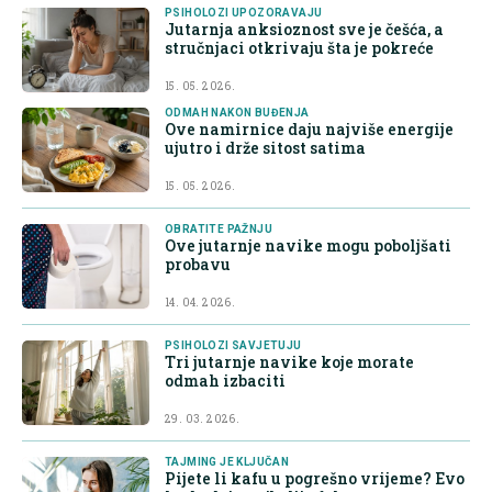
PSIHOLOZI UPOZORAVAJU
Jutarnja anksioznost sve je češća, a
stručnjaci otkrivaju šta je pokreće
15. 05. 2026.
ODMAH NAKON BUĐENJA
Ove namirnice daju najviše energije
ujutro i drže sitost satima
15. 05. 2026.
OBRATITE PAŽNJU
Ove jutarnje navike mogu poboljšati
probavu
14. 04. 2026.
PSIHOLOZI SAVJETUJU
Tri jutarnje navike koje morate
odmah izbaciti
29. 03. 2026.
TAJMING JE KLJUČAN
Pijete li kafu u pogrešno vrijeme? Evo