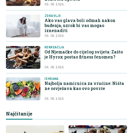
06. 08. 2026.
ZDRAVLJE
Ako vas glava boli odmah nakon
buđenja, uzrok bi vas mogao
iznenaditi
06. 08. 2026.
REKREACIJA
Od Njemačke do cijelog svijeta: Zašto
je Hyrox postao fitness fenomen?
06. 08. 2026.
ISHRANA
Najbolja namirnica za vrućine: Ništa
ne osvježava kao ovo povrće
06. 08. 2026.
Najčitanije