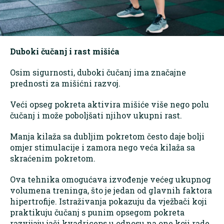
Duboki čučanj i rast mišića
Osim sigurnosti, duboki čučanj ima značajne
prednosti za mišićni razvoj.
Veći opseg pokreta aktivira mišiće više nego polu
čučanj i može poboljšati njihov ukupni rast.
Manja kilaža sa dubljim pokretom često daje bolji
omjer stimulacije i zamora nego veća kilaža sa
skraćenim pokretom.
Ova tehnika omogućava izvođenje većeg ukupnog
volumena treninga, što je jedan od glavnih faktora
hipertrofije. Istraživanja pokazuju da vježbači koji
praktikuju čučanj s punim opsegom pokreta
razvijaju jači kvadriceps u odnosu na one koji rade