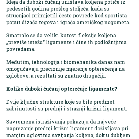
Ideja da duboki čučanj uništava koljena potiče iz
pedesetih godina prošlog stoljeća, kada su
stručnjaci primijetili česte povrede kod sportista
poput dizača tegova i igrača američkog nogometa.
Smatralo se da veliki kutovi fleksije koljena
„previše istežu“ ligamente i čine ih podložnijima
povredama.
Međutim, tehnologija i biomehanika danas nam
omogućavaju preciznije mjerenje opterećenja na
zglobove, a rezultati su znatno drugačiji.
Koliko duboki čučanj opterećuje ligamente?
Dvije ključne strukture koje su bile predmet
zabrinutosti su prednji i stražnji križni ligament.
Savremena istraživanja pokazuju da najveće
naprezanje prednji križni ligament doživljava pri
manjim uglovima savijanja koljena, dok u dubljem