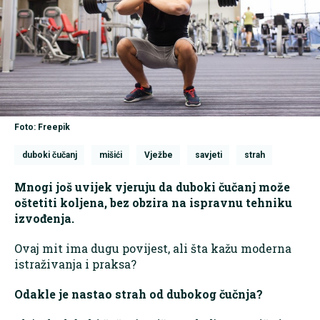
Foto: Freepik
duboki čučanj
mišići
Vježbe
savjeti
strah
Mnogi još uvijek vjeruju da duboki čučanj može
oštetiti koljena, bez obzira na ispravnu tehniku
izvođenja.
Ovaj mit ima dugu povijest, ali šta kažu moderna
istraživanja i praksa?
Odakle je nastao strah od dubokog čučnja?