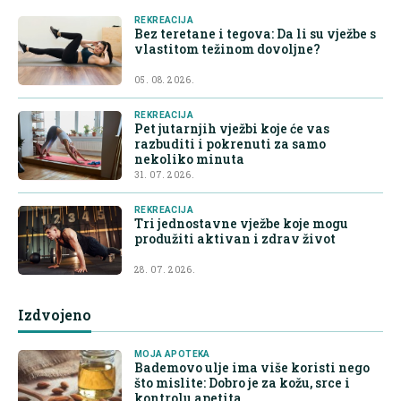
REKREACIJA
Bez teretane i tegova: Da li su vježbe s
vlastitom težinom dovoljne?
05. 08. 2026.
REKREACIJA
Pet jutarnjih vježbi koje će vas
razbuditi i pokrenuti za samo
nekoliko minuta
31. 07. 2026.
REKREACIJA
Tri jednostavne vježbe koje mogu
produžiti aktivan i zdrav život
28. 07. 2026.
Izdvojeno
MOJA APOTEKA
Bademovo ulje ima više koristi nego
što mislite: Dobro je za kožu, srce i
kontrolu apetita