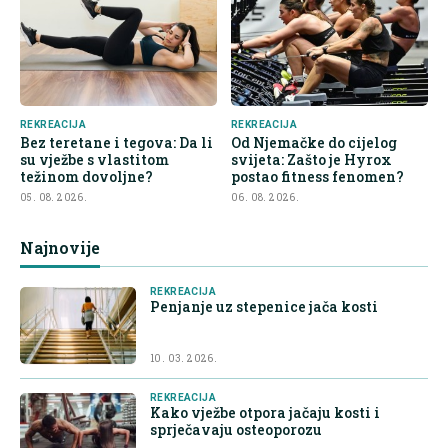
REKREACIJA
REKREACIJA
Bez teretane i tegova: Da li
Od Njemačke do cijelog
su vježbe s vlastitom
svijeta: Zašto je Hyrox
težinom dovoljne?
postao fitness fenomen?
05. 08. 2026.
06. 08. 2026.
Najnovije
REKREACIJA
Penjanje uz stepenice jača kosti
10. 03. 2026.
REKREACIJA
Kako vježbe otpora jačaju kosti i
sprječavaju osteoporozu