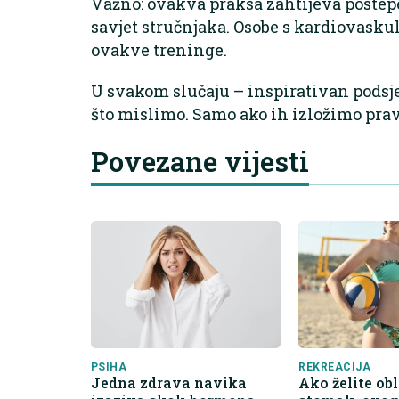
Važno: ovakva praksa zahtijeva postepe
savjet stručnjaka. Osobe s kardiovasku
ovakve treninge.
U svakom slučaju – inspirativan podsje
što mislimo. Samo ako ih izložimo pra
Povezane vijesti
PSIHA
REKREACIJA
Jedna zdrava navika
Ako želite ob