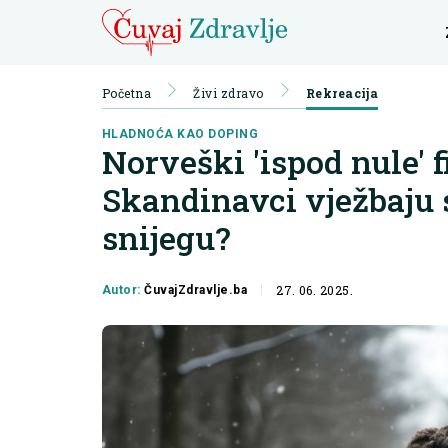
Početna
Živi zdravo
Rekreacija
HLADNOĆA KAO DOPING
Norveški 'ispod nule' f
Skandinavci vježbaju 
snijegu?
27. 06. 2025.
Autor:
ČuvajZdravlje.ba