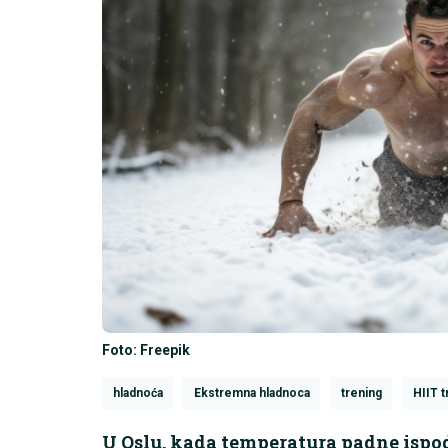
Foto: Freepik
hladnoća
Ekstremna hladnoca
trening
HIIT t
U Oslu, kada temperatura padne ispod