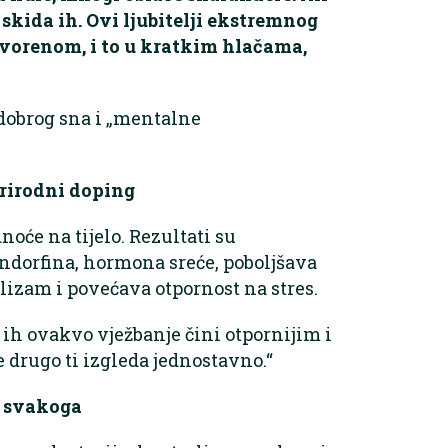
skida ih. Ovi ljubitelji ekstremnog
tvorenom, i to u kratkim hlačama,
 dobrog sna i „mentalne
rirodni doping
noće na tijelo. Rezultati su
ndorfina, hormona sreće, poboljšava
lizam i povećava otpornost na stres.
 ih ovakvo vježbanje čini otpornijim i
 drugo ti izgleda jednostavno.“
a svakoga