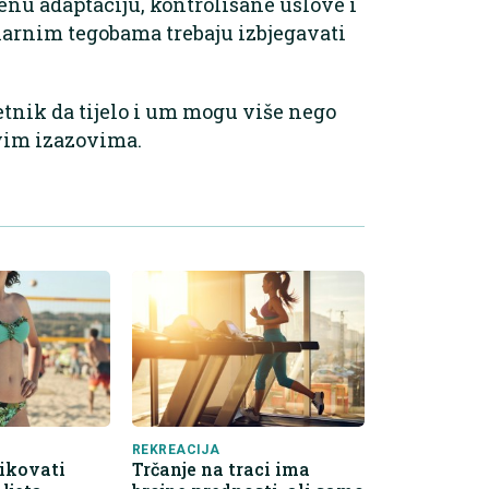
nu adaptaciju, kontrolisane uslove i
larnim tegobama trebaju izbjegavati
tnik da tijelo i um mogu više nego
vim izazovima.
REKREACIJA
likovati
Trčanje na traci ima