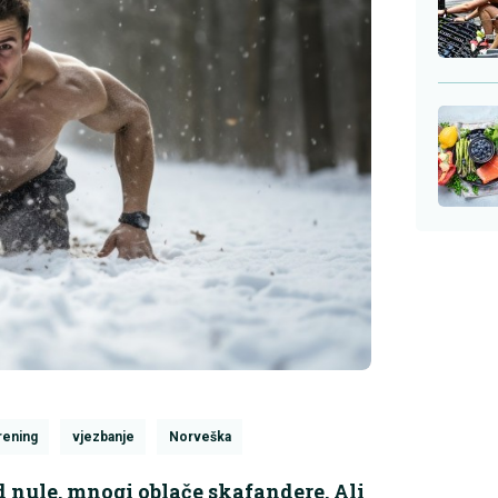
rening
vjezbanje
Norveška
 nule, mnogi oblače skafandere. Ali