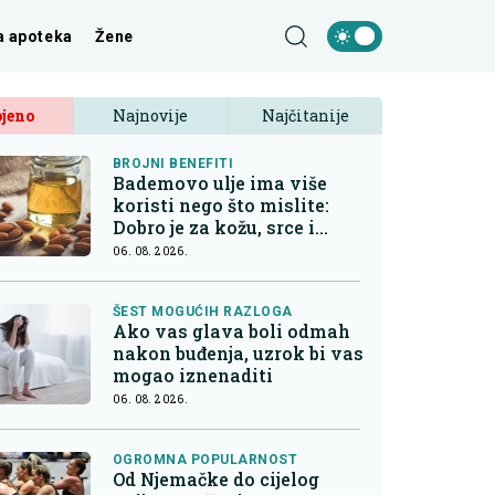
a apoteka
Žene
jeno
Najnovije
Najčitanije
BROJNI BENEFITI
Bademovo ulje ima više
koristi nego što mislite:
Dobro je za kožu, srce i
kontrolu apetita
06. 08. 2026.
ŠEST MOGUĆIH RAZLOGA
Ako vas glava boli odmah
nakon buđenja, uzrok bi vas
mogao iznenaditi
06. 08. 2026.
OGROMNA POPULARNOST
Od Njemačke do cijelog