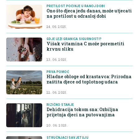
PRETILOST POČINJE U RANOJ DOBI
Ono što djeca jedu danas, može utjecati
na pretilost u odrasloj dobi
24. 06. 2025.
GDJE LEŽI GRANICA SIGURNOSTI?
Višak vitamina C može poremetiti
krvnu sliku
23. 06. 2025.
PRVA POMOĆ
Hladne obloge od krastavca: Prirodna
zaštita djece od toplotnog udara
22. 06. 2025.
RIZIČNO STANJE
Dehidracija tokom sna: Ozbiljna
prijetnja djeci na putovanjima
20. 06. 2025.
STRUČNJACI SAVJETUJU