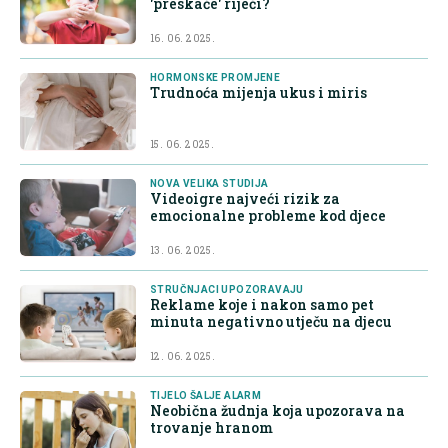
'preskače' riječi?
16. 06. 2025.
HORMONSKE PROMJENE
Trudnoća mijenja ukus i miris
15. 06. 2025.
NOVA VELIKA STUDIJA
Videoigre najveći rizik za
emocionalne probleme kod djece
13. 06. 2025.
STRUČNJACI UPOZORAVAJU
Reklame koje i nakon samo pet
minuta negativno utječu na djecu
12. 06. 2025.
TIJELO ŠALJE ALARM
Neobična žudnja koja upozorava na
trovanje hranom