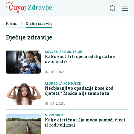
Početna
Dječije zdravlje
Dječije zdravlje
SAVJETI ZA RODITELJE
Kako zaštititi djecu od digitalne
ovisnosti?
02. 07. 2025.
ALOPECIJA KOD DJECE
Neobjašnjivo opadanje kose kod
djeteta? Možda nije samo faza
01. 07. 2025.
MIRIS SREĆE
Kako eterična ulja mogu pomoći djeci
(i roditeljima)