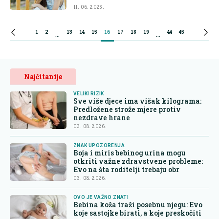
11. 06. 2025.
1
2
13
14
15
16
17
18
19
44
45
...
...
Najčitanije
VELIKI RIZIK
Sve više djece ima višak kilograma:
Predložene strože mjere protiv
nezdrave hrane
03. 08. 2026.
ZNAK UPOZORENJA
Boja i miris bebinog urina mogu
otkriti važne zdravstvene probleme:
Evo na šta roditelji trebaju obr
03. 08. 2026.
OVO JE VAŽNO ZNATI
Bebina koža traži posebnu njegu: Evo
koje sastojke birati, a koje preskočiti