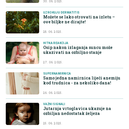
30. 06. 2025.
UZROKUJU DERMATITIS
Možete se lako otrovati na izletu –
ove biljke ne dirajte!
28. 06. 2025.
HITNA REAKCIJA
Osip nakon izlaganja suncu može
ukazivati na ozbiljno stanje
27. 06. 2025.
SUPERNAMIRNICA
Samo jedna namirnica liječi anemiju
kod trudnica - za nekoliko dana!
26. 06. 2025.
VAŽNI SIGNALI
Jutarnja vrtoglavica ukazuje na
ozbiljan nedostatak željeza
25. 06. 2025.