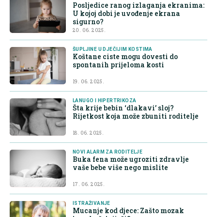
Posljedice ranog izlaganja ekranima:
U kojoj dobi je uvođenje ekrana
sigurno?
20. 06. 2025.
ŠUPLJINE U DJEČIJIM KOSTIMA
Koštane ciste mogu dovesti do
spontanih prijeloma kosti
19. 06. 2025.
LANUGO I HIPERTRIKOZA
Šta krije bebin ‘dlakavi’ sloj?
Rijetkost koja može zbuniti roditelje
18. 06. 2025.
NOVI ALARM ZA RODITELJE
Buka fena može ugroziti zdravlje
vaše bebe više nego mislite
17. 06. 2025.
ISTRAŽIVANJE
Mucanje kod djece: Zašto mozak