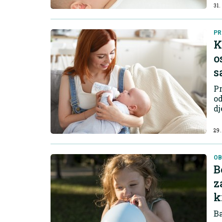
31.
PR
K
o
s
Pr
od
dj
29.
OB
B
z
k
Ba