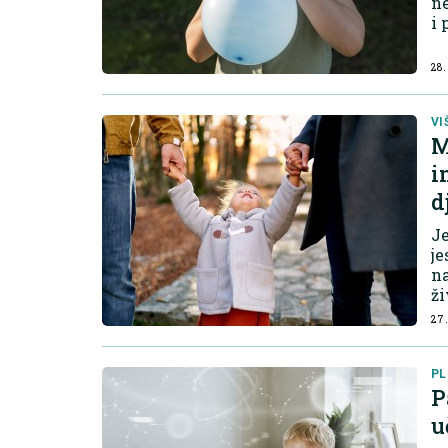
ne
i 
28.
VI
M
i
d
Je
je
na
ži
27.
PL
P
u