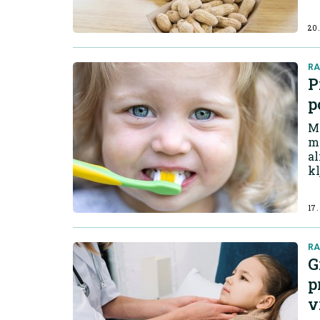
20.
RA
P
p
Mn
ml
al
kl
na
do
17.
RA
G
p
v