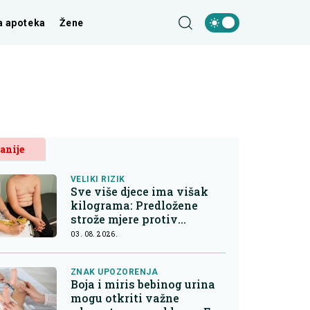
a apoteka
Žene
anije
VELIKI RIZIK
Sve više djece ima višak
kilograma: Predložene
strože mjere protiv
nezdrave hrane
03. 08. 2026.
ZNAK UPOZORENJA
Boja i miris bebinog urina
mogu otkriti važne