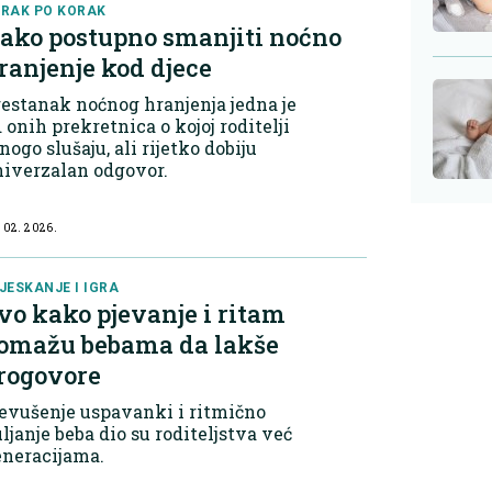
RAK PO KORAK
ako postupno smanjiti noćno
ranjenje kod djece
estanak noćnog hranjenja jedna je
 onih prekretnica o kojoj roditelji
ogo slušaju, ali rijetko dobiju
iverzalan odgovor.
 02. 2026.
JESKANJE I IGRA
vo kako pjevanje i ritam
omažu bebama da lakše
rogovore
evušenje uspavanki i ritmično
uljanje beba dio su roditeljstva već
eneracijama.