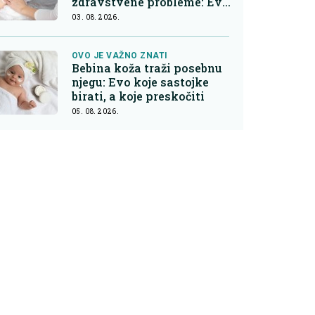
zdravstvene probleme: Evo
na šta roditelji trebaju obr
03. 08. 2026.
OVO JE VAŽNO ZNATI
Bebina koža traži posebnu
njegu: Evo koje sastojke
birati, a koje preskočiti
05. 08. 2026.