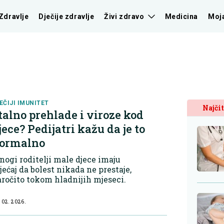
Zdravlje
Dječije zdravlje
Živi zdravo
Medicina
Moj
EČIJI IMUNITET
Najčit
talno prehlade i viroze kod
jece? Pedijatri kažu da je to
ormalno
ogi roditelji male djece imaju
jećaj da bolest nikada ne prestaje,
ročito tokom hladnijih mjeseci.
 02. 2026.