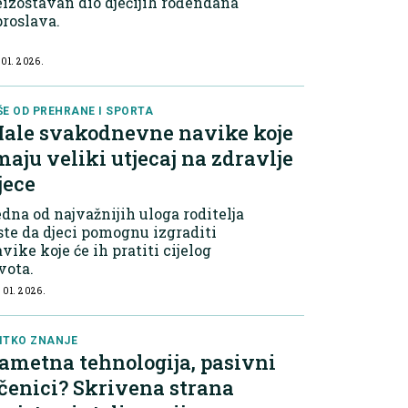
izostavan dio dječijih rođendana
proslava.
 01. 2026.
ŠE OD PREHRANE I SPORTA
ale svakodnevne navike koje
maju veliki utjecaj na zdravlje
jece
dna od najvažnijih uloga roditelja
ste da djeci pomognu izgraditi
vike koje će ih pratiti cijelog
vota.
 01. 2026.
ITKO ZNANJE
ametna tehnologija, pasivni
čenici? Skrivena strana