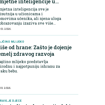
mjetne inteligencije u
brazovanju
jetna inteligencija sve je
isutnija u učionicama i
movima učenika, ali njena uloga
obrazovanju izaziva sve više
tanja.
 01. 2026.
JČINO MLIJEKO
iše od hrane: Zašto je dojenje
emelj zdravog razvoja
jčino mlijeko predstavlja
irodnu i najpotpuniju ishranu za
vaku bebu.
 01. 2026.
RAVLJE DJECE