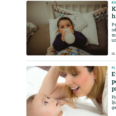
KO
K
h
Pr
od
mn
un
02.
PL
E
p
p
Pj
lj
g