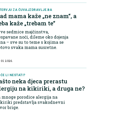
 njihov kognitivni i emocionalni
zvoj.
TERVJU ZA ČUVAJZDRAVLJE.BA
ad mama kaže „ne znam“, a
eba kaže „trebam te“
rve sedmice majčinstva,
spavane noći, dileme oko dojenja
sna – sve su to teme s kojima se
otovo svaka mama susretne.
 01. 2026.
ĆE LI NESTATI?
ašto neka djeca prerastu
lergiju na kikiriki, a druga ne?
 mnoge porodice alergija na
kiriki predstavlja svakodnevni
vor brige.