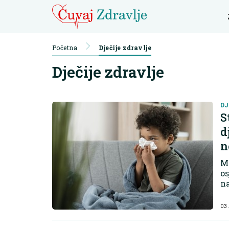
Početna
Dječije zdravlje
Dječije zdravlje
DJ
S
d
n
Mn
os
na
03.