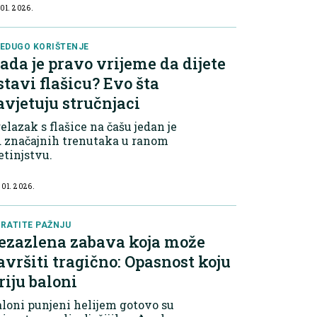
 01. 2026.
EDUGO KORIŠTENJE
ada je pravo vrijeme da dijete
stavi flašicu? Evo šta
avjetuju stručnjaci
elazak s flašice na čašu jedan je
 značajnih trenutaka u ranom
etinjstvu.
 01. 2026.
RATITE PAŽNJU
ezazlena zabava koja može
avršiti tragično: Opasnost koju
riju baloni
loni punjeni helijem gotovo su