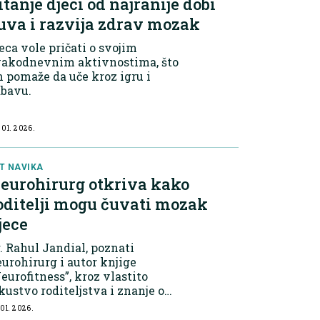
itanje djeci od najranije dobi
uva i razvija zdrav mozak
eca vole pričati o svojim
vakodnevnim aktivnostima, što
 pomaže da uče kroz igru i
abavu.
 01. 2026.
T NAVIKA
eurohirurg otkriva kako
oditelji mogu čuvati mozak
jece
. Rahul Jandial, poznati
urohirurg i autor knjige
eurofitness”, kroz vlastito
kustvo roditeljstva i znanje o
ozgu naglašava koliko su
 01. 2026.
vakodnevne navike djece ključne