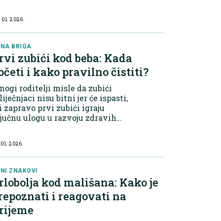
 01. 2026.
NA BRIGA
rvi zubići kod beba: Kada
očeti i kako pravilno čistiti?
ogi roditelji misle da zubići
iječnjaci nisu bitni jer će ispasti,
i zapravo prvi zubići igraju
jučnu ulogu u razvoju zdravih
vika i postavljanju temelja za
bru oralnu higijenu.
 01. 2026.
NI ZNAKOVI
rlobolja kod mališana: Kako je
repoznati i reagovati na
rijeme