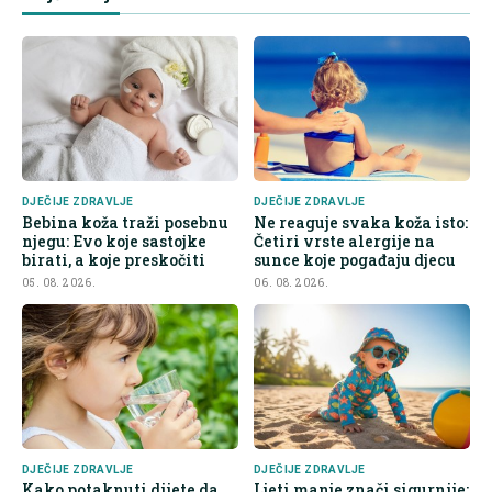
DJEČIJE ZDRAVLJE
DJEČIJE ZDRAVLJE
Bebina koža traži posebnu
Ne reaguje svaka koža isto:
njegu: Evo koje sastojke
Četiri vrste alergije na
birati, a koje preskočiti
sunce koje pogađaju djecu
05. 08. 2026.
06. 08. 2026.
DJEČIJE ZDRAVLJE
DJEČIJE ZDRAVLJE
Kako potaknuti dijete da
Ljeti manje znači sigurnije: