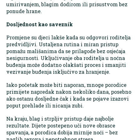
umirivanjem, blagim dodirom ili prisustvom bez
ponude hrane.
Dosljednost kao saveznik
Promjene su djeci lakše kada su odgovori roditelja
predvidljivi. Ustaljena rutina i miran pristup
pomažu mališanima da se prilagode bez osjećaja
nesigurnosti. Uključivanje oba roditelja u noćna
buđenja može dodatno olakšati proces i smanjiti
vezivanje buđenja isključivo za hranjenje.
Iako početak može biti naporan, mnoge porodice
primijete napredak nakon nekoliko dana, posebno
ako ostanu dosljedne čak i kada se pojave izazovi
poput prehlade ili nicanja zubi.
Na kraju, blag i strpljiv pristup daje najbolje
rezultate. Dijete postepeno uči nove obrasce
spavanja, a porodica dobija mirnije noći – bez
naglih rezova i nepotrebnog stresa.