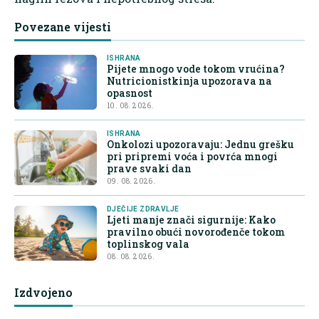
Povezane vijesti
ISHRANA
Pijete mnogo vode tokom vrućina?
Nutricionistkinja upozorava na
opasnost
10. 08. 2026.
ISHRANA
Onkolozi upozoravaju: Jednu grešku
pri pripremi voća i povrća mnogi
prave svaki dan
09. 08. 2026.
DJEČIJE ZDRAVLJE
Ljeti manje znači sigurnije: Kako
pravilno obući novorođenče tokom
toplinskog vala
08. 08. 2026.
Izdvojeno