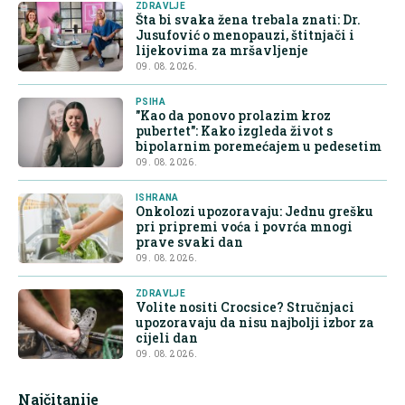
ZDRAVLJE
Šta bi svaka žena trebala znati: Dr.
Jusufović o menopauzi, štitnjači i
lijekovima za mršavljenje
09. 08. 2026.
PSIHA
"Kao da ponovo prolazim kroz
pubertet": Kako izgleda život s
bipolarnim poremećajem u pedesetim
09. 08. 2026.
ISHRANA
Onkolozi upozoravaju: Jednu grešku
pri pripremi voća i povrća mnogi
prave svaki dan
09. 08. 2026.
ZDRAVLJE
Volite nositi Crocsice? Stručnjaci
upozoravaju da nisu najbolji izbor za
cijeli dan
09. 08. 2026.
Najčitanije