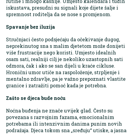
rutine i mnogo kasnije. Umjesto kalendara i tuđih
iskustava, presudni su signali koje dijete šalje i
spremnost roditelja da se nose s promjenom.
Spavanje bez iluzija
Stručnjaci često podsjećaju da očekivanje dugog,
neprekinutog sna s malim djetetom može donijeti
više frustracije nego koristi. Umjesto idealnih
osam sati, realniji cilj je nekoliko uzastopnih sati
odmora, čak i ako se san dijeli u kraće cikluse.
Hronični umor utiče na raspoloženje, strpljenje i
mentalno zdravlje, pa je važno prepoznati vlastite
granice i zatražiti pomoć kada je potrebna.
Zašto se djeca bude noću
Noćna buđenja ne znače uvijek glad. Često su
povezana s razvojnim fazama, emocionalnim
potrebama ili intenzivnim danima punim novih
podražaja. Djeca tokom sna „sređuju“ utiske, a jasna