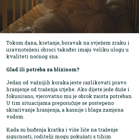
Tokom dana, kretanje, boravak na svježem zraku i
uravnoteženi obroci također imaju veliku ulogu u
kvaliteti noćnog sna.
Glad ili potreba za blizinom?
Jedan od važnijih koraka jeste razlikovati pravo
hranjenje od traženja utjehe. Ako dijete jede duže i
fokusirano, vjerovatno mu je obrok zaista potreban.
U tim situacijama preporučuje se postepeno
skraćivanje hranjenja, a kasnije i blaga zamjena
vodom.
Kada su buđenja kratka i više liče na traženje
sigurnosti, roditelji mogu pokušati s tihim