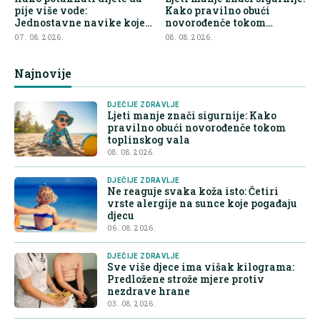
pije više vode:
Kako pravilno obući
Jednostavne navike koje
novorođenče tokom
olakšavaju roditeljima
toplinskog vala
07. 08. 2026.
08. 08. 2026.
Najnovije
DJEČIJE ZDRAVLJE
Ljeti manje znači sigurnije: Kako
pravilno obući novorođenče tokom
toplinskog vala
08. 08. 2026.
DJEČIJE ZDRAVLJE
Ne reaguje svaka koža isto: Četiri
vrste alergije na sunce koje pogađaju
djecu
06. 08. 2026.
DJEČIJE ZDRAVLJE
Sve više djece ima višak kilograma:
Predložene strože mjere protiv
nezdrave hrane
03. 08. 2026.