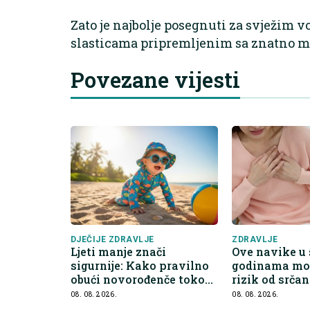
Zato je najbolje posegnuti za svježim
slasticama pripremljenim sa znatno ma
Povezane vijesti
DJEČIJE ZDRAVLJE
ZDRAVLJE
Ljeti manje znači
Ove navike u
sigurnije: Kako pravilno
godinama mo
obući novorođenče tokom
rizik od srčan
toplinskog vala
08. 08. 2026.
08. 08. 2026.