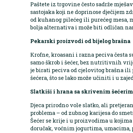
Paštete iz trgovine često sadrže mješ
sastojaka koji ne doprinose dječijem z
od kuhanog pilećeg ili purećeg mesa, 
bolja alternativa i može biti odličan n
Pekarski proizvodi od bijelog brašna
Krofne, kroasani i razna peciva česta s
samo škrob i šećer, bez nutritivnih vri
je birati peciva od cjelovitog brašna i
šećera, što se lako može učiniti i u za
Slatkiši i hrana sa skrivenim šećeri
Djeca prirodno vole slatko, ali pretjer
problema – od zubnog karijesa do smetn
Šećer se krije i u proizvodima u kojima 
doručak, voćnim jogurtima, umacima, p