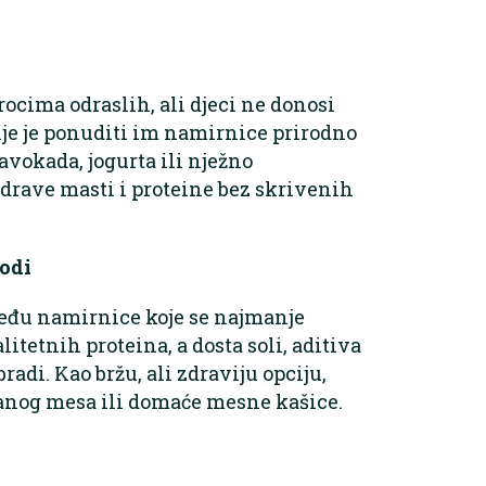
cima odraslih, ali djeci ne donosi
ije je ponuditi im namirnice prirodno
vokada, jogurta ili nježno
zdrave masti i proteine bez skrivenih
vodi
među namirnice koje se najmanje
itetnih proteina, a dosta soli, aditiva
adi. Kao bržu, ali zdraviju opciju,
anog mesa ili domaće mesne kašice.