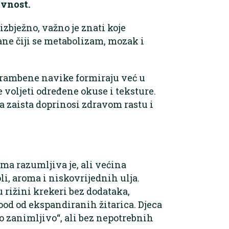
ivnost.
zbježno, važno je znati koje
ane čiji se metabolizam, mozak i
hrambene navike formiraju već u
e voljeti određene okuse i teksture.
a zaista doprinosi zdravom rastu i
ma razumljiva je, ali većina
li, aroma i niskovrijednih ulja.
u rižini krekeri bez dodataka,
food od ekspandiranih žitarica. Djeca
što zanimljivo“, ali bez nepotrebnih