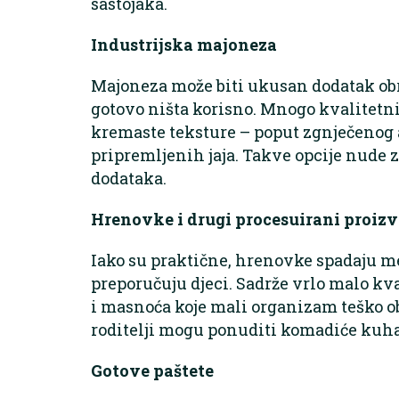
sastojaka.
Industrijska majoneza
Majoneza može biti ukusan dodatak obro
gotovo ništa korisno. Mnogo kvalitetn
kremaste teksture – poput zgnječenog a
pripremljenih jaja. Takve opcije nude 
dodataka.
Hrenovke i drugi procesuirani proiz
Iako su praktične, hrenovke spadaju 
preporučuju djeci. Sadrže vrlo malo kval
i masnoća koje mali organizam teško obr
roditelji mogu ponuditi komadiće kuh
Gotove paštete