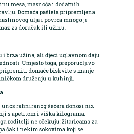
avinu mesa, masnoća i dodatnih
dravlju. Domaća pašteta pripremljena
maslinovog ulja i povrća mnogo je
amaz za doručak ili užinu.
u i brza užina, ali djeci uglavnom daju
jednosti. Umjesto toga, preporučljivo
li pripremiti domaće biskvite s manje
jedničkom druženju u kuhinji.
ma
an unos rafiniranog šećera donosi niz
ji s apetitom i viška kilograma.
ga roditelji ne očekuju: žitaricama za
a čak i nekim sokovima koji se