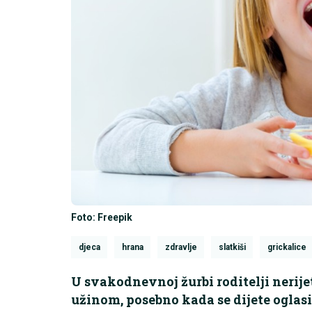
Foto: Freepik
djeca
hrana
zdravlje
slatkiši
grickalice
U svakodnevnoj žurbi roditelji neri
užinom, posebno kada se dijete oglasі