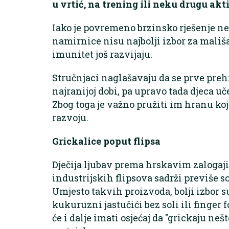
u vrtić, na trening ili neku drugu akt
Iako je povremeno brzinsko rješenje nei
namirnice nisu najbolji izbor za mališ
imunitet još razvijaju.
Stručnjaci naglašavaju da se prve pre
najranijoj dobi, pa upravo tada djeca uč
Zbog toga je važno pružiti im hranu koj
razvoju.
Grickalice poput flipsa
Dječija ljubav prema hrskavim zalogaji
industrijskih flipsova sadrži previše so
Umjesto takvih proizvoda, bolji izbor s
kukuruzni jastučići bez soli ili finger 
će i dalje imati osjećaj da "grickaju ne