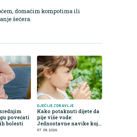
 voćem, domaćim kompotima ili
nje šećera.
DJEČIJE ZDRAVLJE
 srednjim
Kako potaknuti dijete da
gu povećati
pije više vode:
ih bolesti
Jednostavne navike koje
olakšavaju roditeljima
07. 08. 2026.