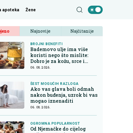
a apoteka
Žene
jeno
Najnovije
Najčitanije
BROJNI BENEFITI
Bademovo ulje ima više
koristi nego što mislite:
Dobro je za kožu, srce i
kontrolu apetita
06. 08. 2026.
ŠEST MOGUĆIH RAZLOGA
Ako vas glava boli odmah
nakon buđenja, uzrok bi vas
mogao iznenaditi
06. 08. 2026.
OGROMNA POPULARNOST
Od Njemačke do cijelog