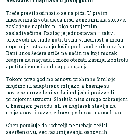
Bez slatkih napitaka u prvoj godini
Treće pravilo odnosilo se na pića. U prvim
mjesecima života djeca nisu konzumirala sokove,
zaslađene napitke ni pića s umjetnim
zaslađivačima. Razlog je jednostavan – takvi
proizvodi ne nude nutritivnu vrijednost, a mogu
doprinijeti stvaranju loših prehrambenih navika.
Rani unos šećera utiče na način na koji mozak
reagira na nagradu i može otežati kasniju kontrolu
apetita i emocionalnog ponašanja.
Tokom prve godine osnovu prehrane činilo je
majčino ili adaptirano mlijeko, a kasnije su
postepeno uvedeni voda i mliječni proizvodi
primjereni uzrastu. Slatkiši nisu strogo zabranjeni
u kasnijem periodu, ali se naglasak stavlja na
umjerenost i razvoj zdravog odnosa prema hrani.
Chen poručuje da roditelji ne trebaju težiti
savršenstvu, već razumijevanju osnovnih