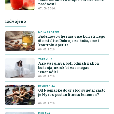
prednosti
07. 08. 2026.
Izdvojeno
MOJA APOTEKA
Bademovo ulje ima više koristi nego
što mislite: Dobro je za kožu, srce i
kontrolu apetita
06. 08. 2026.
ZDRAVLJE
Ako vas glava boli odmah nakon
buđenja, uzrok bi vas mogao
iznenaditi
06. 08. 2026.
REKREACIJA
Od Njemačke do cijelog svijeta: Zašto
je Hyrox postao fitness fenomen?
06. 08. 2026.
ISHRANA