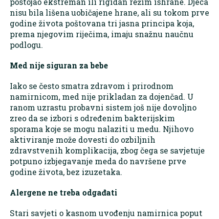
postojao ekstreman ili rigidan režim ishrane. Djeca
nisu bila lišena uobičajene hrane, ali su tokom prve
godine života poštovana tri jasna principa koja,
prema njegovim riječima, imaju snažnu naučnu
podlogu.
Med nije siguran za bebe
Iako se često smatra zdravom i prirodnom
namirnicom, med nije prikladan za dojenčad. U
ranom uzrastu probavni sistem još nije dovoljno
zreo da se izbori s određenim bakterijskim
sporama koje se mogu nalaziti u medu. Njihovo
aktiviranje može dovesti do ozbiljnih
zdravstvenih komplikacija, zbog čega se savjetuje
potpuno izbjegavanje meda do navršene prve
godine života, bez izuzetaka.
Alergene ne treba odgađati
Stari savjeti o kasnom uvođenju namirnica poput