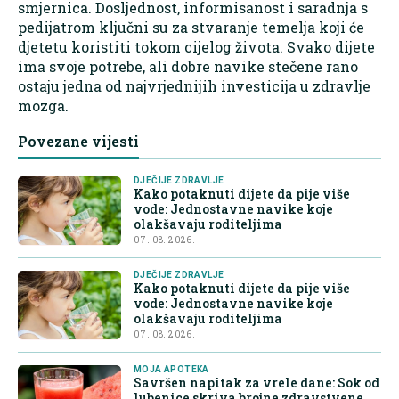
smjernica. Dosljednost, informisanost i saradnja s
pedijatrom ključni su za stvaranje temelja koji će
djetetu koristiti tokom cijelog života. Svako dijete
ima svoje potrebe, ali dobre navike stečene rano
ostaju jedna od najvrjednijih investicija u zdravlje
mozga.
Povezane vijesti
DJEČIJE ZDRAVLJE
Kako potaknuti dijete da pije više
vode: Jednostavne navike koje
olakšavaju roditeljima
07. 08. 2026.
DJEČIJE ZDRAVLJE
Kako potaknuti dijete da pije više
vode: Jednostavne navike koje
olakšavaju roditeljima
07. 08. 2026.
MOJA APOTEKA
Savršen napitak za vrele dane: Sok od
lubenice skriva brojne zdravstvene