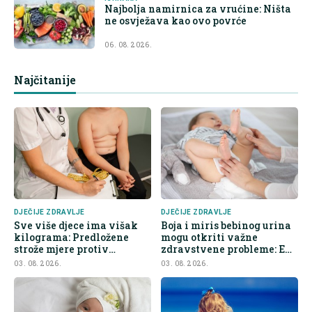
Najbolja namirnica za vrućine: Ništa
ne osvježava kao ovo povrće
06. 08. 2026.
Najčitanije
DJEČIJE ZDRAVLJE
DJEČIJE ZDRAVLJE
Sve više djece ima višak
Boja i miris bebinog urina
kilograma: Predložene
mogu otkriti važne
strože mjere protiv
zdravstvene probleme: Evo
nezdrave hrane
na šta roditelji trebaju obr
03. 08. 2026.
03. 08. 2026.