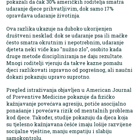
pokazali da čak 30% američkih roditelja smatra
udaranje djece prihvatljivim, dok samo 17%
opravdava udaranje životinja.
Ova razlika ukazuje na duboko ukorijenjen
društveni nesklad: dok se udaranje psa ili mačke
često smatra okrutnim i nepotrebnim, udaranje
djeteta neki vide kao "nužno zlo", osobito kada
druge metode discipliniranja ne daju rezultate.
Mnogi roditelji vjeruju da takve kazne pomažu
djeci razlikovati ispravno od pogrešnog, ali naučni
dokazi pokazuju upravo suprotno.
Pregled istraživanja objavljen u American Journal
of Preventive Medicine pokazuje da fizičko
kažnjavanje povećava agresiju, potiče asocijalno
ponašanje i povećava rizik od mentalnih problema
kod djece. Također, studije pokazuju da djeca koja
su tjelesno kažnjavana češće imaju lošije razvijene
socijalne vještine, manju empatiju i slabiju
samokontrolu.