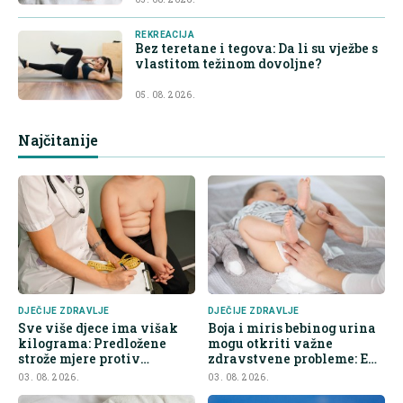
REKREACIJA
Bez teretane i tegova: Da li su vježbe s
vlastitom težinom dovoljne?
05. 08. 2026.
Najčitanije
DJEČIJE ZDRAVLJE
DJEČIJE ZDRAVLJE
Sve više djece ima višak
Boja i miris bebinog urina
kilograma: Predložene
mogu otkriti važne
strože mjere protiv
zdravstvene probleme: Evo
nezdrave hrane
na šta roditelji trebaju obr
03. 08. 2026.
03. 08. 2026.