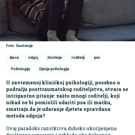
Foto: Ilustracija
djeca
odgoj
životinje
roditelji
pas
Psihologija
Dječja psihologija
U savremenoj kliničkoj psihologiji, posebno u
području posttraumatskog roditeljstva, otvara se
intrigantno pitanje: zašto mnogi roditelji, koji
nikad ne bi pomislili udariti psa ili mačku,
smatraju da je udaranje djeteta opravdana
metoda odgoja?
Ovaj paradoks razotkriva duboko ukorijenjena
društvena uvjerenja i zablude oko tjelesnog