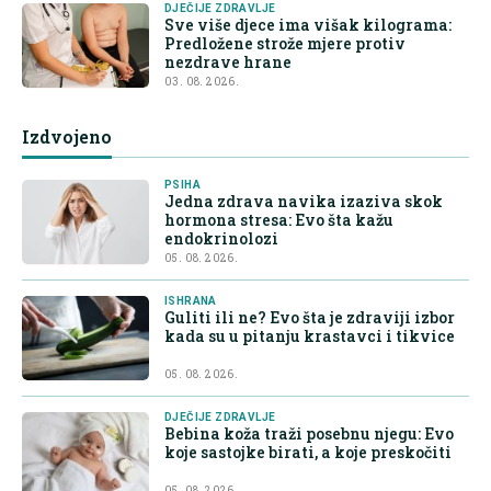
DJEČIJE ZDRAVLJE
Sve više djece ima višak kilograma:
Predložene strože mjere protiv
nezdrave hrane
03. 08. 2026.
Izdvojeno
PSIHA
Jedna zdrava navika izaziva skok
hormona stresa: Evo šta kažu
endokrinolozi
05. 08. 2026.
ISHRANA
Guliti ili ne? Evo šta je zdraviji izbor
kada su u pitanju krastavci i tikvice
05. 08. 2026.
DJEČIJE ZDRAVLJE
Bebina koža traži posebnu njegu: Evo
koje sastojke birati, a koje preskočiti
05. 08. 2026.