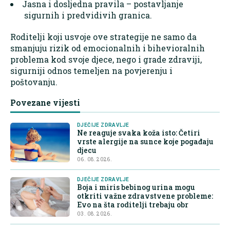
Jasna i dosljedna pravila – postavljanje
sigurnih i predvidivih granica.
Roditelji koji usvoje ove strategije ne samo da
smanjuju rizik od emocionalnih i bihevioralnih
problema kod svoje djece, nego i grade zdraviji,
sigurniji odnos temeljen na povjerenju i
poštovanju.
Povezane vijesti
DJEČIJE ZDRAVLJE
Ne reaguje svaka koža isto: Četiri
vrste alergije na sunce koje pogađaju
djecu
06. 08. 2026.
DJEČIJE ZDRAVLJE
Boja i miris bebinog urina mogu
otkriti važne zdravstvene probleme:
Evo na šta roditelji trebaju obr
03. 08. 2026.