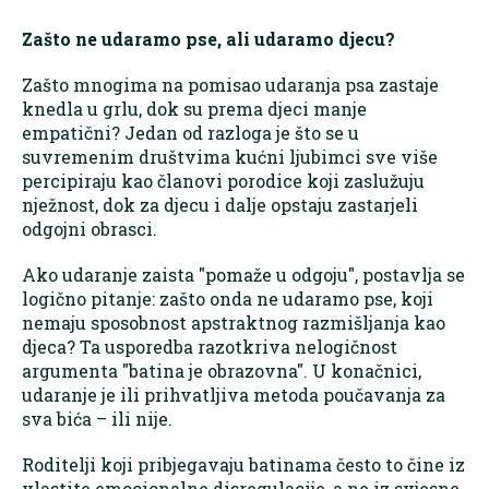
Zašto ne udaramo pse, ali udaramo djecu?
Zašto mnogima na pomisao udaranja psa zastaje
knedla u grlu, dok su prema djeci manje
empatični? Jedan od razloga je što se u
suvremenim društvima kućni ljubimci sve više
percipiraju kao članovi porodice koji zaslužuju
nježnost, dok za djecu i dalje opstaju zastarjeli
odgojni obrasci.
Ako udaranje zaista "pomaže u odgoju", postavlja se
logično pitanje: zašto onda ne udaramo pse, koji
nemaju sposobnost apstraktnog razmišljanja kao
djeca? Ta usporedba razotkriva nelogičnost
argumenta "batina je obrazovna". U konačnici,
udaranje je ili prihvatljiva metoda poučavanja za
sva bića – ili nije.
Roditelji koji pribjegavaju batinama često to čine iz
vlastite emocionalne disregulacije, a ne iz svjesne,