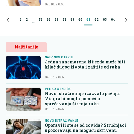
02. 10. 2015.
1
2
55
56
57
58
59
60
61
62
63
64
...
Najčitanije
NAUČNICI OTKRILI
Jedna zanemarena žlijezda može biti
ključ dugog života i zaštite od raka
04. 08. 2026.
VELIKO OTKRIĆE
Novo istraživanje izazvalo pažnju:
Viagra bi mogla pomoći u
sprečavanju širenja raka
05. 08. 2026.
NOVO ISTRAŽIVANJE
Oporavili ste se od covida? Stručnjaci
upozoravaju na moguću skrivenu