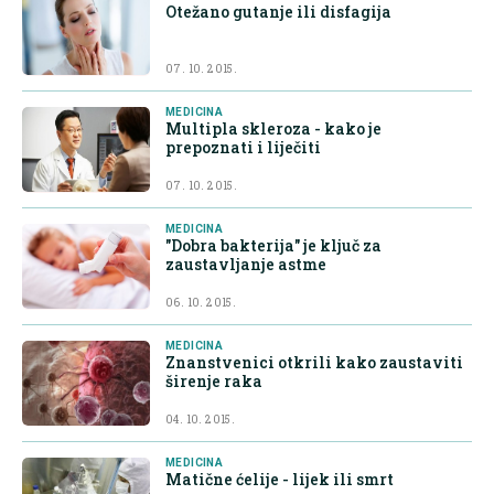
Otežano gutanje ili disfagija
07. 10. 2015.
MEDICINA
Multipla skleroza - kako je
prepoznati i liječiti
07. 10. 2015.
MEDICINA
"Dobra bakterija" je ključ za
zaustavljanje astme
06. 10. 2015.
MEDICINA
Znanstvenici otkrili kako zaustaviti
širenje raka
04. 10. 2015.
MEDICINA
Matične ćelije - lijek ili smrt