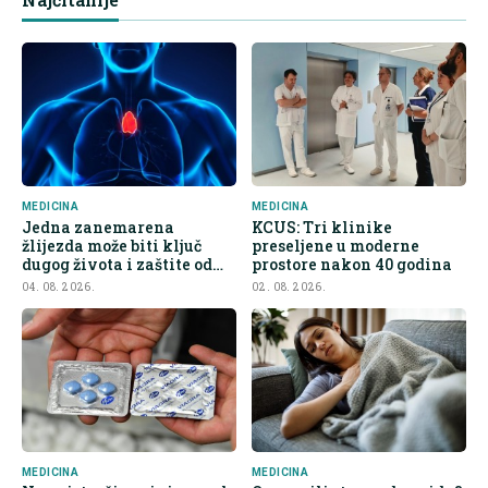
MEDICINA
MEDICINA
Jedna zanemarena
KCUS: Tri klinike
žlijezda može biti ključ
preseljene u moderne
dugog života i zaštite od
prostore nakon 40 godina
raka
04. 08. 2026.
02. 08. 2026.
MEDICINA
MEDICINA