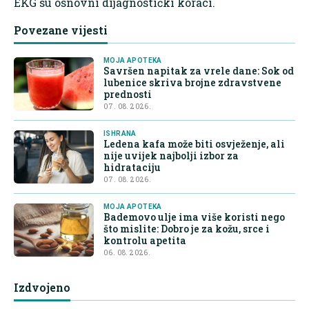
EKG su osnovni dijagnostički koraci.
Povezane vijesti
MOJA APOTEKA
Savršen napitak za vrele dane: Sok od
lubenice skriva brojne zdravstvene
prednosti
07. 08. 2026.
ISHRANA
Ledena kafa može biti osvježenje, ali
nije uvijek najbolji izbor za
hidrataciju
07. 08. 2026.
MOJA APOTEKA
Bademovo ulje ima više koristi nego
što mislite: Dobro je za kožu, srce i
kontrolu apetita
06. 08. 2026.
Izdvojeno