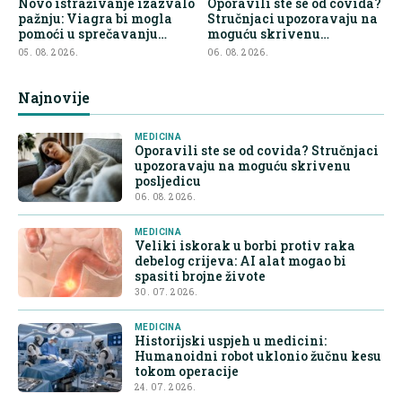
Novo istraživanje izazvalo
Oporavili ste se od covida?
pažnju: Viagra bi mogla
Stručnjaci upozoravaju na
pomoći u sprečavanju
moguću skrivenu
širenja raka
posljedicu
05. 08. 2026.
06. 08. 2026.
Najnovije
MEDICINA
Oporavili ste se od covida? Stručnjaci
upozoravaju na moguću skrivenu
posljedicu
06. 08. 2026.
MEDICINA
Veliki iskorak u borbi protiv raka
debelog crijeva: AI alat mogao bi
spasiti brojne živote
30. 07. 2026.
MEDICINA
Historijski uspjeh u medicini:
Humanoidni robot uklonio žučnu kesu
tokom operacije
24. 07. 2026.