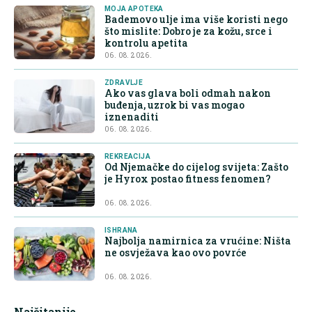
MOJA APOTEKA
Bademovo ulje ima više koristi nego
što mislite: Dobro je za kožu, srce i
kontrolu apetita
06. 08. 2026.
ZDRAVLJE
Ako vas glava boli odmah nakon
buđenja, uzrok bi vas mogao
iznenaditi
06. 08. 2026.
REKREACIJA
Od Njemačke do cijelog svijeta: Zašto
je Hyrox postao fitness fenomen?
06. 08. 2026.
ISHRANA
Najbolja namirnica za vrućine: Ništa
ne osvježava kao ovo povrće
06. 08. 2026.
Najčitanije