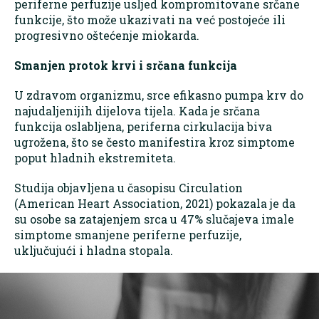
periferne perfuzije usljed kompromitovane srčane
funkcije, što može ukazivati na već postojeće ili
progresivno oštećenje miokarda.
Smanjen protok krvi i srčana funkcija
U zdravom organizmu, srce efikasno pumpa krv do
najudaljenijih dijelova tijela. Kada je srčana
funkcija oslabljena, periferna cirkulacija biva
ugrožena, što se često manifestira kroz simptome
poput hladnih ekstremiteta.
Studija objavljena u časopisu Circulation
(American Heart Association, 2021) pokazala je da
su osobe sa zatajenjem srca u 47% slučajeva imale
simptome smanjene periferne perfuzije,
uključujući i hladna stopala.