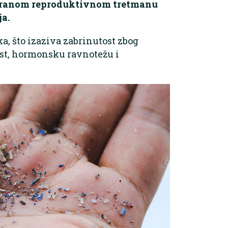
stiranom reproduktivnom tretmanu
ja.
a, što izaziva zabrinutost zbog
st, hormonsku ravnotežu i