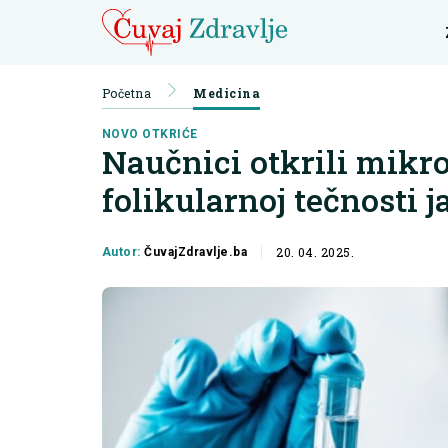
Početna
Medicina
NOVO OTKRIĆE
Naučnici otkrili mikr
folikularnoj tečnosti j
20. 04. 2025.
Autor:
ČuvajZdravlje.ba