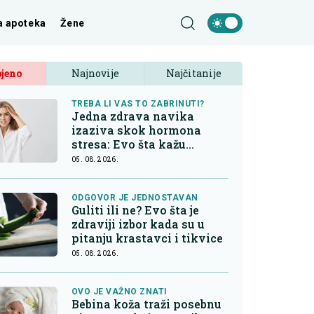
a apoteka
Žene
jeno
Najnovije
Najčitanije
TREBA LI VAS TO ZABRINUTI?
Jedna zdrava navika
izaziva skok hormona
stresa: Evo šta kažu
endokrinolozi
05. 08. 2026.
ODGOVOR JE JEDNOSTAVAN
Guliti ili ne? Evo šta je
zdraviji izbor kada su u
pitanju krastavci i tikvice
05. 08. 2026.
OVO JE VAŽNO ZNATI
Bebina koža traži posebnu