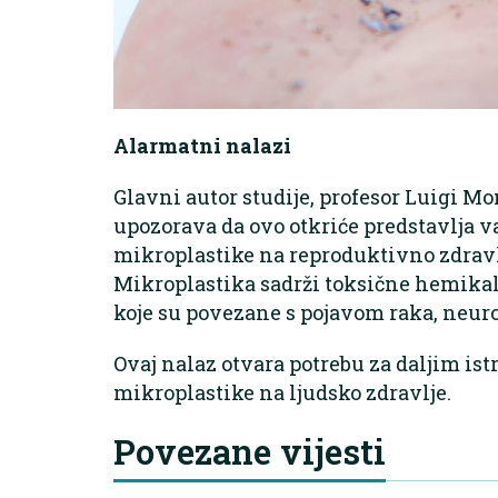
Alarmatni nalazi
Glavni autor studije, profesor Luigi M
upozorava da ovo otkriće predstavlja 
mikroplastike na reproduktivno zdravlje
Mikroplastika sadrži toksične hemikalij
koje su povezane s pojavom raka, neu
Ovaj nalaz otvara potrebu za daljim is
mikroplastike na ljudsko zdravlje.
Povezane vijesti