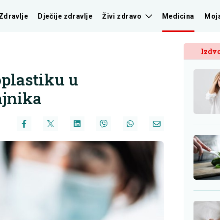
Zdravlje
Dječije zdravlje
Živi zdravo
Medicina
Moj
Izdvo
oplastiku u
ajnika