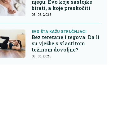
njegu: Evo koje sastojke
birati, a koje preskočiti
05. 08. 2026.
EVO ŠTA KAŽU STRUČNJACI
Bez teretane i tegova: Da li
su vježbe s vlastitom
težinom dovoljne?
05. 08. 2026.