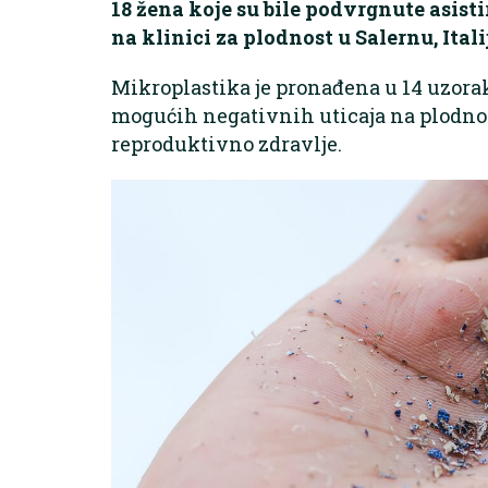
18 žena koje su bile podvrgnute asi
na klinici za plodnost u Salernu, Itali
Mikroplastika je pronađena u 14 uzorak
mogućih negativnih uticaja na plodno
reproduktivno zdravlje.