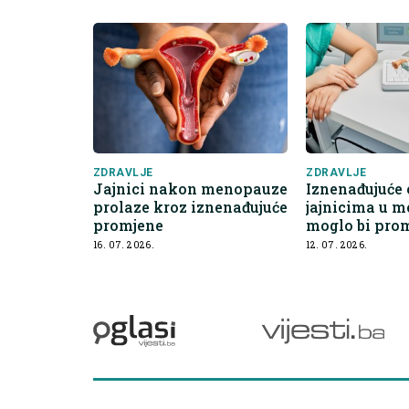
ZDRAVLJE
ZDRAVLJE
Jajnici nakon menopauze
Iznenađujuće 
prolaze kroz iznenađujuće
jajnicima u 
promjene
moglo bi prom
pogled na zdr
16. 07. 2026.
12. 07. 2026.