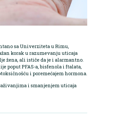
ontano sa Univerziteta u Rimu,
važan korak u razumevanju uticaja
 žena, ali ističe da je i alarmantno.
e poput PFAS-a, bisfenola i ftalata,
rotoksičnošću i poremećajem hormona.
traživanjima i smanjenjem uticaja