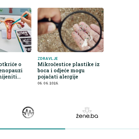
ZDRAVLJE
otkriće o
Mikročestice plastike iz
menopauzi
boca i odjeće mogu
ijeniti
pojačati alergije
avlje žena
06. 06. 2026.