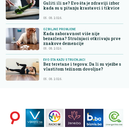
Guliti ili ne? Evo šta je zdraviji izbor
kada su u pitanju krastavci i tikvice
05. 08. 2026.
OZBILJNE PROMJENE
Kada zaboravnost više nije
bezazlena? Stručnjaci otkrivaju prve
znakove demencije
05. 08. 2026.
EVO ŠTA KAŽU STRUČNJACI
Bez teretane i tegova: Da li su vježbe s
vlastitom težinom dovoljne?
05. 08. 2026.