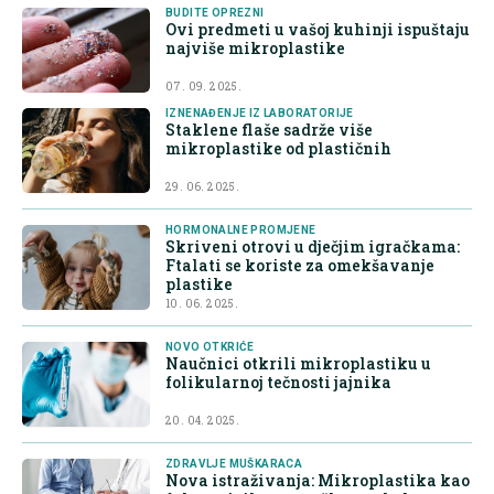
BUDITE OPREZNI
Ovi predmeti u vašoj kuhinji ispuštaju
najviše mikroplastike
07. 09. 2025.
IZNENAĐENJE IZ LABORATORIJE
Staklene flaše sadrže više
mikroplastike od plastičnih
29. 06. 2025.
HORMONALNE PROMJENE
Skriveni otrovi u dječjim igračkama:
Ftalati se koriste za omekšavanje
plastike
10. 06. 2025.
NOVO OTKRIĆE
Naučnici otkrili mikroplastiku u
folikularnoj tečnosti jajnika
20. 04. 2025.
ZDRAVLJE MUŠKARACA
Nova istraživanja: Mikroplastika kao