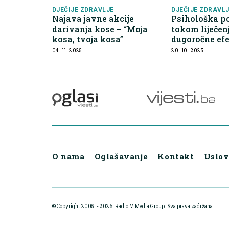
DJEČIJE ZDRAVLJE
DJEČIJE ZDRAVL
Najava javne akcije
Psihološka po
darivanja kose – “Moja
tokom liječen
kosa, tvoja kosa”
dugoročne ef
04. 11. 2025.
20. 10. 2025.
O nama
Oglašavanje
Kontakt
Uslov
© Copyright 2005. - 2026. Radio M Media Group.
Sva prava zadržana.