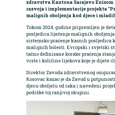
zdravstva Kantona Sarajevo Enisom
razvoja i implementacije projekta "Pr
malignih oboljenja kod djece i mladih
Tokom 2024. godine pripremljen je deta
posljedica liječenja malignih oboljenja 
sistemsko praćenje kasnih posljedica k
malignih bolesti. Evropski i svjetski 
tačno definisane korake praćenja stanj
vrste i količine lijekova koje je dijete 
Direktor Zavoda zdravstvenog osigur
Kosovac kazao je da Zavod u potpunost
djecu oboljelu od raka i navedeni proje
podrške toj ranjivoj skupini.