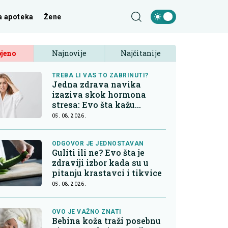
a apoteka
Žene
jeno
Najnovije
Najčitanije
TREBA LI VAS TO ZABRINUTI?
Jedna zdrava navika
izaziva skok hormona
stresa: Evo šta kažu
endokrinolozi
05. 08. 2026.
ODGOVOR JE JEDNOSTAVAN
Guliti ili ne? Evo šta je
zdraviji izbor kada su u
pitanju krastavci i tikvice
05. 08. 2026.
OVO JE VAŽNO ZNATI
Bebina koža traži posebnu