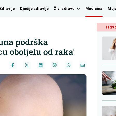
Zdravlje
Dječije zdravlje
Živi zdravo
Medicina
Moj
Izdvo
Puna podrška
cu oboljelu od raka'