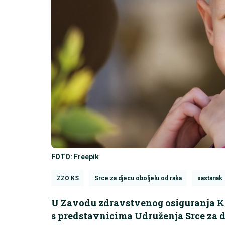
FOTO: Freepik
ZZO KS
Srce za djecu oboljelu od raka
sastanak
U Zavodu zdravstvenog osiguranja K
s predstavnicima Udruženja Srce za d