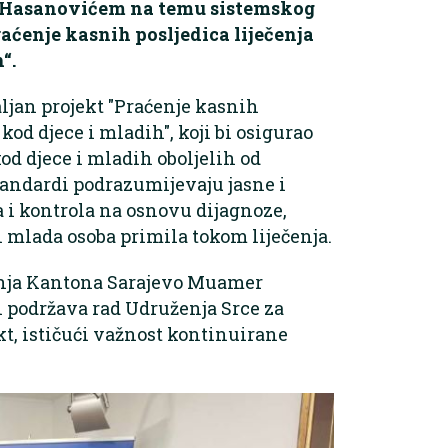
 Hasanovićem na temu sistemskog
aćenje kasnih posljedica liječenja
“.
ljan projekt "Praćenje kasnih
kod djece i mladih", koji bi osigurao
od djece i mladih oboljelih od
standardi podrazumijevaju jasne i
a i kontrola na osnovu dijagnoze,
ili mlada osoba primila tokom liječenja.
anja Kantona Sarajevo Muamer
i podržava rad Udruženja Srce za
kt, ističući važnost kontinuirane