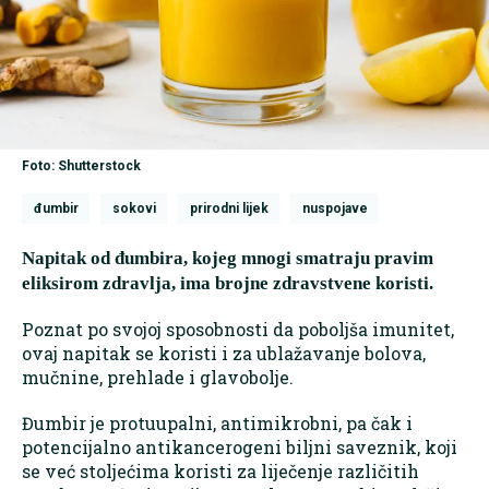
Foto: Shutterstock
đumbir
sokovi
prirodni lijek
nuspojave
Napitak od đumbira, kojeg mnogi smatraju pravim
eliksirom zdravlja, ima brojne zdravstvene koristi.
Poznat po svojoj sposobnosti da poboljša imunitet,
ovaj napitak se koristi i za ublažavanje bolova,
mučnine, prehlade i glavobolje.
Đumbir je protuupalni, antimikrobni, pa čak i
potencijalno antikancerogeni biljni saveznik, koji
se već stoljećima koristi za liječenje različitih