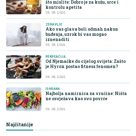
što mislite: Dobro je za kožu, srce i
kontrolu apetita
06. 08. 2026.
ZDRAVLJE
Ako vas glava boli odmah nakon
buđenja, uzrok bi vas mogao
iznenaditi
06. 08. 2026.
REKREACIJA
Od Njemačke do cijelog svijeta: Zašto
je Hyrox postao fitness fenomen?
06. 08. 2026.
ISHRANA
Najbolja namirnica za vrućine: Ništa
ne osvježava kao ovo povrće
06. 08. 2026.
Najčitanije