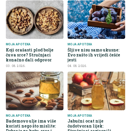
MOJA APOTEKA
MOJA APOTEKA
Koji orašasti plod bolje
Šljive nisu samo ukusne:
čuva srce? Stručnjaci
Evo zašto ih vrijedi češće
konačno dali odgovor
jesti
03. 08. 2026.
04. 08. 2026.
MOJA APOTEKA
MOJA APOTEKA
Bademovo ulje ima više
Jabučni ocat nije
koristi nego što mislite:
čudotvoran lijek:
Dobro je za kožu, srce i
Stručnjaci razjasnili