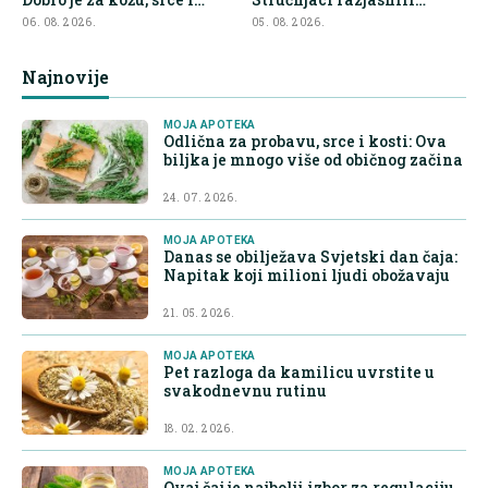
kontrolu apetita
najveće zablude
06. 08. 2026.
05. 08. 2026.
Najnovije
MOJA APOTEKA
Odlična za probavu, srce i kosti: Ova
biljka je mnogo više od običnog začina
24. 07. 2026.
MOJA APOTEKA
Danas se obilježava Svjetski dan čaja:
Napitak koji milioni ljudi obožavaju
21. 05. 2026.
MOJA APOTEKA
Pet razloga da kamilicu uvrstite u
svakodnevnu rutinu
18. 02. 2026.
MOJA APOTEKA
Ovaj čaj je najbolji izbor za regulaciju