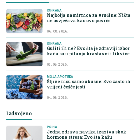
ISHRANA
Najbolja namirnica za vrućine: Ništa
ne osvježava kao ovo povrće
06. 08. 2026.
ISHRANA
Guliti ili ne? Evo šta je zdraviji izbor
kada su u pitanju krastavci i tikvice
05. 08. 2026.
MOJA APOTEKA
Šljive nisu samo ukusne: Evo zašto ih
vrijedi češće jesti
04. 08. 2026.
Izdvojeno
PSIHA
Jedna zdrava navika izaziva skok
hormona stresa: Evo šta kažu