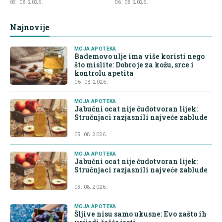
najveće zablude
kontrolu apetita
05. 08. 2026.
06. 08. 2026.
Najnovije
MOJA APOTEKA
Bademovo ulje ima više koristi nego
što mislite: Dobro je za kožu, srce i
kontrolu apetita
06. 08. 2026.
MOJA APOTEKA
Jabučni ocat nije čudotvoran lijek:
Stručnjaci razjasnili najveće zablude
05. 08. 2026.
MOJA APOTEKA
Jabučni ocat nije čudotvoran lijek:
Stručnjaci razjasnili najveće zablude
05. 08. 2026.
MOJA APOTEKA
Šljive nisu samo ukusne: Evo zašto ih