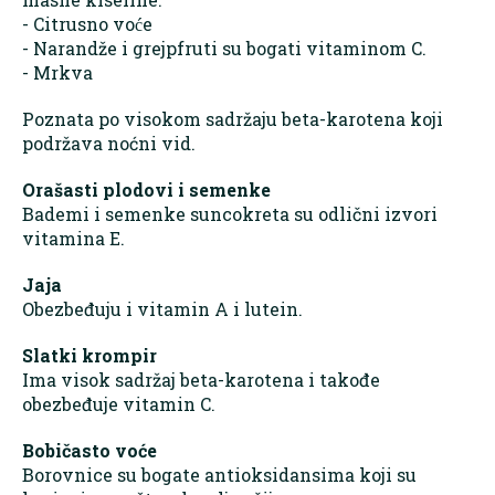
- Citrusno voće
- Narandže i grejpfruti su bogati vitaminom C.
- Mrkva
Poznata po visokom sadržaju beta-karotena koji
podržava noćni vid.
Orašasti plodovi i semenke
Bademi i semenke suncokreta su odlični izvori
vitamina E.
Jaja
Obezbeđuju i vitamin A i lutein.
Slatki krompir
Ima visok sadržaj beta-karotena i takođe
obezbeđuje vitamin C.
Bobičasto voće
Borovnice su bogate antioksidansima koji su