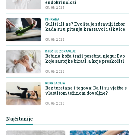
endokrinolozi
05. 08. 2026.
ISHRANA
Guliti ili ne? Evo šta je zdraviji izbor
kada su u pitanju krastavci i tikvice
05. 08. 2026.
DJEČIJE ZDRAVLJE
Bebina koža traži posebnu njegu: Evo
koje sastojke birati, a koje preskočiti
05. 08. 2026.
REKREACIJA
Bez teretane i tegova: Da li su vježbe s
vlastitom težinom dovoljne?
05. 08. 2026.
Najčitanije