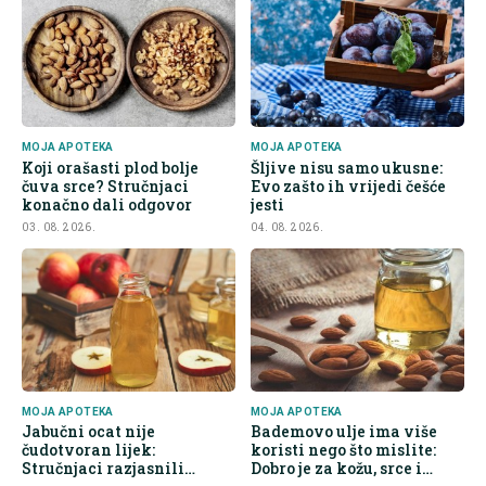
MOJA APOTEKA
MOJA APOTEKA
Koji orašasti plod bolje
Šljive nisu samo ukusne:
čuva srce? Stručnjaci
Evo zašto ih vrijedi češće
konačno dali odgovor
jesti
03. 08. 2026.
04. 08. 2026.
MOJA APOTEKA
MOJA APOTEKA
Jabučni ocat nije
Bademovo ulje ima više
čudotvoran lijek:
koristi nego što mislite:
Stručnjaci razjasnili
Dobro je za kožu, srce i