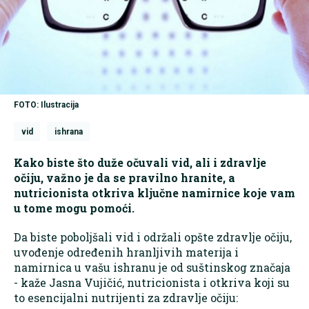
FOTO: Ilustracija
vid
ishrana
Kako biste što duže očuvali vid, ali i zdravlje
očiju, važno je da se pravilno hranite, a
nutricionista otkriva ključne namirnice koje vam
u tome mogu pomoći.
Da biste poboljšali vid i održali opšte zdravlje očiju,
uvođenje određenih hranljivih materija i
namirnica u vašu ishranu je od suštinskog značaja
- kaže Jasna Vujičić, nutricionista i otkriva koji su
to esencijalni nutrijenti za zdravlje očiju: