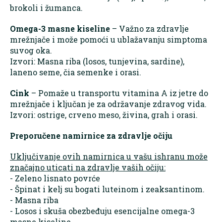
brokoli i žumanca.
Omega-3 masne kiseline
– Važno za zdravlje
mrežnjače i može pomoći u ublažavanju simptoma
suvog oka.
Izvori: Masna riba (losos, tunjevina, sardine),
laneno seme, čia semenke i orasi.
Cink
– Pomaže u transportu vitamina A iz jetre do
mrežnjače i ključan je za održavanje zdravog vida.
Izvori: ostrige, crveno meso, živina, grah i orasi.
Preporučene namirnice za zdravlje očiju
Uključivanje ovih namirnica u vašu ishranu može
značajno uticati na zdravlje vaših očiju:
- Zeleno lisnato povrće
- Špinat i kelj su bogati luteinom i zeaksantinom.
- Masna riba
- Losos i skuša obezbeđuju esencijalne omega-3
masne kiseline.