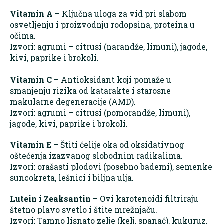
Vitamin A
– Ključna uloga za vid pri slabom
osvetljenju i proizvodnju rodopsina, proteina u
očima.
Izvori: agrumi – citrusi (narandže, limuni), jagode,
kivi, paprike i brokoli.
Vitamin C
– Antioksidant koji pomaže u
smanjenju rizika od katarakte i starosne
makularne degeneracije (AMD).
Izvori: agrumi – citrusi (pomorandže, limuni),
jagode, kivi, paprike i brokoli.
Vitamin E
– Štiti ćelije oka od oksidativnog
oštećenja izazvanog slobodnim radikalima.
Izvori: orašasti plodovi (posebno bademi), semenke
suncokreta, lešnici i biljna ulja.
Lutein i Zeaksantin
– Ovi karotenoidi filtriraju
štetno plavo svetlo i štite mrežnjaču.
Izvori: Tamno lisnato zelje (kelj, spanać), kukuruz,