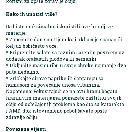
korisni za opšte zdravlje očiju.
Kako ih unositi više?
Da biste maksimalno iskoristili ove hranljive
materije:
* Započnite dan smutijem koji uključuje spanać ili
kelj uz bobičasto voće.
* Pripremite salate sa raznim šarenim povrćem uz
dodatak orašastih plodova ili semenki.
* Uključite masnu ribu u svoje obroke najmanje dva
puta nedeljno.
* Grickajte sirove paprike ili šargarepu sa
humusom za povećanje unosa vitamina.
Napomena: Fokusirajući se na ovu hranu bogatu
hranljivim materijama, pomažete zaštititu svojih
očiju od uobičajenih problema kao što su katarakta
i AMD, dok istovremeno poboljšavate opšte
zdravlje očiju.
Povezane vijesti