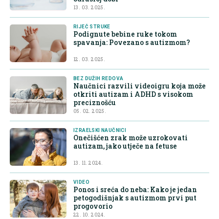
13. 03. 2025.
RIJEČ STRUKE
Podignute bebine ruke tokom
spavanja: Povezano s autizmom?
12. 03. 2025.
BEZ DUŽIH REDOVA
Naučnici razvili videoigru koja može
otkriti autizam i ADHD s visokom
preciznošću
05. 02. 2025.
IZRAELSKI NAUČNICI
Onečišćen zrak može uzrokovati
autizam, jako utječe na fetuse
13. 11. 2024.
VIDEO
Ponos i sreća do neba: Kako je jedan
petogodišnjak s autizmom prvi put
progovorio
22. 10. 2024.