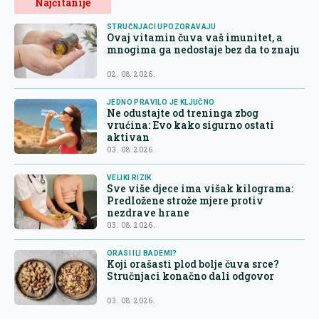
Najčitanije
STRUČNJACI UPOZORAVAJU
Ovaj vitamin čuva vaš imunitet, a
mnogima ga nedostaje bez da to znaju
02. 08. 2026.
JEDNO PRAVILO JE KLJUČNO
Ne odustajte od treninga zbog
vrućina: Evo kako sigurno ostati
aktivan
03. 08. 2026.
VELIKI RIZIK
Sve više djece ima višak kilograma:
Predložene strože mjere protiv
nezdrave hrane
03. 08. 2026.
ORASI ILI BADEMI?
Koji orašasti plod bolje čuva srce?
Stručnjaci konačno dali odgovor
03. 08. 2026.