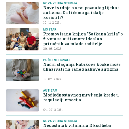
NOVA VELIKA STUDIJA
Nove tvrdnje o vezi poznatog lijeka i
autizma: Da li ćemo ga i dalje
koristiti?
10. 11. 2025.
MOSTAR
Promovisana knjiga "Satkana krila" o
životu sa autizmom: Idealan
priručnik za mlade roditelje
30. 08. 2025.
POČETNI SIGNALI
Način slaganja Rubikove kocke može
ukazivati na rane znakove autizma
16. 07. 2025.
AUTIZAM
Moć jednostavnog mrvljenja krede u
regulaciji emocija
04. 07. 2025.
NOVA VELIKA STUDIJA
Nedostatak vitamina D kod beba