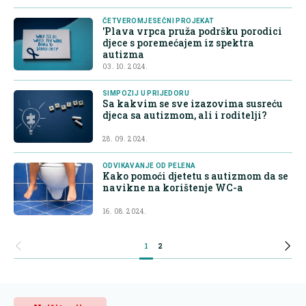
ČETVEROMJESEČNI PROJEKAT
'Plava vrpca pruža podršku porodici
djece s poremećajem iz spektra
autizma
03. 10. 2024.
SIMPOZIJ U PRIJEDORU
Sa kakvim se sve izazovima susreću
djeca sa autizmom, ali i roditelji?
28. 09. 2024.
ODVIKAVANJE OD PELENA
Kako pomoći djetetu s autizmom da se
navikne na korištenje WC-a
16. 08. 2024.
1
2