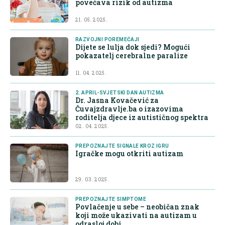
povećava rizik od autizma
21. 05. 2025.
RAZVOJNI POREMEĆAJI
Dijete se lulja dok sjedi? Mogući
pokazatelj cerebralne paralize
11. 04. 2025.
2. APRIL-SVJETSKI DAN AUTIZMA
Dr. Jasna Kovačević za
Čuvajzdravlje.ba o izazovima
roditelja djece iz autističnog spektra
02. 04. 2025.
PREPOZNAJTE SIGNALE KROZ IGRU
Igračke mogu otkriti autizam
29. 03. 2025.
PREPOZNAJTE SIMPTOME
Povlačenje u sebe – neobičan znak
koji može ukazivati na autizam u
odrasloj dobi