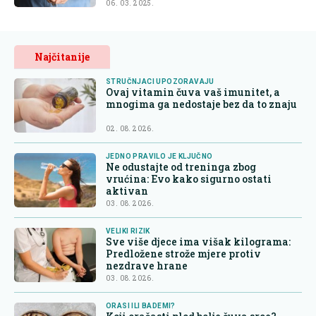
06. 03. 2025.
Najčitanije
STRUČNJACI UPOZORAVAJU
Ovaj vitamin čuva vaš imunitet, a
mnogima ga nedostaje bez da to znaju
02. 08. 2026.
JEDNO PRAVILO JE KLJUČNO
Ne odustajte od treninga zbog
vrućina: Evo kako sigurno ostati
aktivan
03. 08. 2026.
VELIKI RIZIK
Sve više djece ima višak kilograma:
Predložene strože mjere protiv
nezdrave hrane
03. 08. 2026.
ORASI ILI BADEMI?