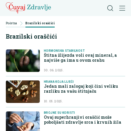
Početna
Brazilski oraščići
Brazilski oraščići
HORMONSKA STABILNOST
Štitna žlijezda voli ovaj mineral, a
najviše ga ima u ovom orahu
30. 06. 2025.
HRANA KOJA LIJEČI
Jedan mali zalogaj koji čini veliku
razliku za vašu štitnjaču
10. 05. 2025.
BROJNE SU KORISTI
Ovaj superhranjivi oraščić može
poboljšati zdravlje srca i krvnih žila