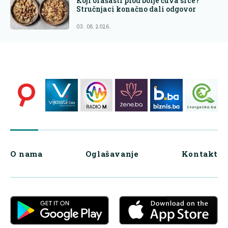
Koji orašasti plod bolje čuva srce?
Stručnjaci konačno dali odgovor
03. 08. 2026.
O nama
Oglašavanje
Kontakt