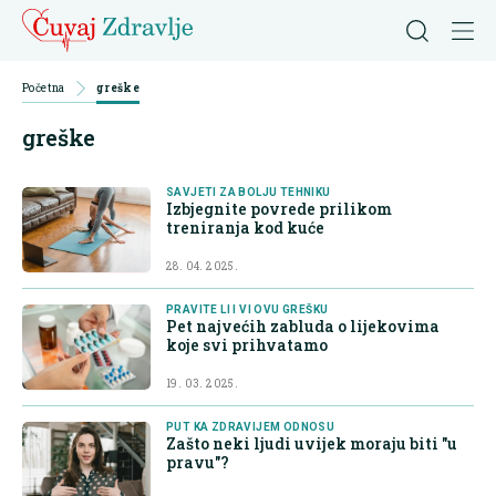
Početna
greške
greške
SAVJETI ZA BOLJU TEHNIKU
Izbjegnite povrede prilikom
treniranja kod kuće
28. 04. 2025.
PRAVITE LI I VI OVU GREŠKU
Pet najvećih zabluda o lijekovima
koje svi prihvatamo
19. 03. 2025.
PUT KA ZDRAVIJEM ODNOSU
Zašto neki ljudi uvijek moraju biti "u
pravu"?