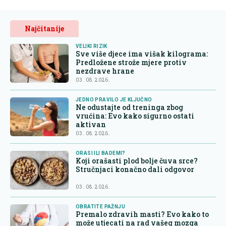
Najčitanije
VELIKI RIZIK
Sve više djece ima višak kilograma:
Predložene strože mjere protiv
nezdrave hrane
03. 08. 2026.
JEDNO PRAVILO JE KLJUČNO
Ne odustajte od treninga zbog
vrućina: Evo kako sigurno ostati
aktivan
03. 08. 2026.
ORASI ILI BADEMI?
Koji orašasti plod bolje čuva srce?
Stručnjaci konačno dali odgovor
03. 08. 2026.
OBRATITE PAŽNJU
Premalo zdravih masti? Evo kako to
može utjecati na rad vašeg mozga