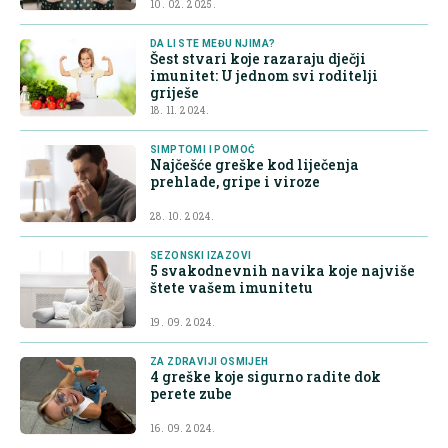
10. 02. 2025.
DA LI STE MEĐU NJIMA?
Šest stvari koje razaraju dječji
imunitet: U jednom svi roditelji
griješe
18. 11. 2024.
SIMPTOMI I POMOĆ
Najčešće greške kod liječenja
prehlade, gripe i viroze
28. 10. 2024.
SEZONSKI IZAZOVI
5 svakodnevnih navika koje najviše
štete vašem imunitetu
19. 09. 2024.
ZA ZDRAVIJI OSMIJEH
4 greške koje sigurno radite dok
perete zube
16. 09. 2024.