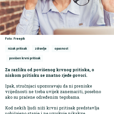
Foto: Freepik
nizak pritisak
zdravlje
opasnost
povišen krvni pritisak
Za razliku od povišenog krvnog pritiska, o
niskom pritisku se znatno rjeđe govori.
Ipak, stručnjaci upozoravaju da ni preniske
vrijednosti ne treba uvijek zanemariti, posebno
ako su praćene određenim tegobama.
Kod nekih ljudi niži krvni pritisak predstavlja
uobičajeno stanje i ne uzrokuje nikakve