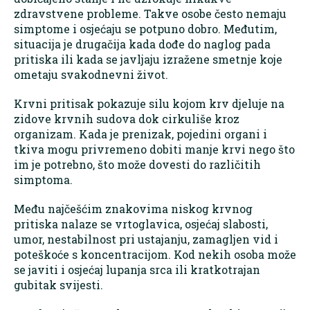
zdravstvene probleme. Takve osobe često nemaju
simptome i osjećaju se potpuno dobro. Međutim,
situacija je drugačija kada dođe do naglog pada
pritiska ili kada se javljaju izražene smetnje koje
ometaju svakodnevni život.
Krvni pritisak pokazuje silu kojom krv djeluje na
zidove krvnih sudova dok cirkuliše kroz
organizam. Kada je prenizak, pojedini organi i
tkiva mogu privremeno dobiti manje krvi nego što
im je potrebno, što može dovesti do različitih
simptoma.
Među najčešćim znakovima niskog krvnog
pritiska nalaze se vrtoglavica, osjećaj slabosti,
umor, nestabilnost pri ustajanju, zamagljen vid i
poteškoće s koncentracijom. Kod nekih osoba može
se javiti i osjećaj lupanja srca ili kratkotrajan
gubitak svijesti.