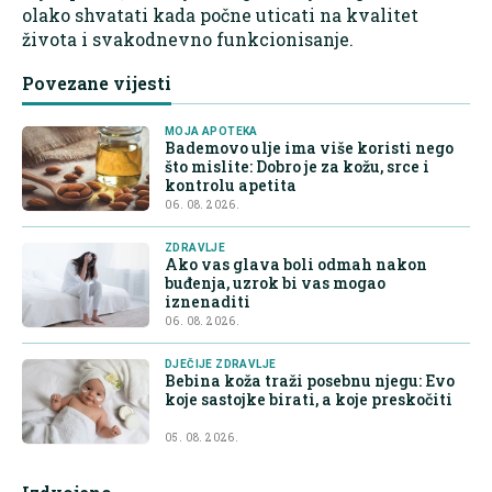
olako shvatati kada počne uticati na kvalitet
života i svakodnevno funkcionisanje.
Povezane vijesti
MOJA APOTEKA
Bademovo ulje ima više koristi nego
što mislite: Dobro je za kožu, srce i
kontrolu apetita
06. 08. 2026.
ZDRAVLJE
Ako vas glava boli odmah nakon
buđenja, uzrok bi vas mogao
iznenaditi
06. 08. 2026.
DJEČIJE ZDRAVLJE
Bebina koža traži posebnu njegu: Evo
koje sastojke birati, a koje preskočiti
05. 08. 2026.