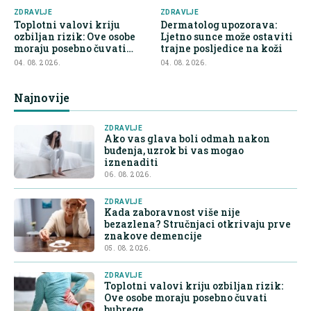
ZDRAVLJE
ZDRAVLJE
Toplotni valovi kriju
Dermatolog upozorava:
ozbiljan rizik: Ove osobe
Ljetno sunce može ostaviti
moraju posebno čuvati
trajne posljedice na koži
bubrege
04. 08. 2026.
04. 08. 2026.
Najnovije
ZDRAVLJE
Ako vas glava boli odmah nakon
buđenja, uzrok bi vas mogao
iznenaditi
06. 08. 2026.
ZDRAVLJE
Kada zaboravnost više nije
bezazlena? Stručnjaci otkrivaju prve
znakove demencije
05. 08. 2026.
ZDRAVLJE
Toplotni valovi kriju ozbiljan rizik:
Ove osobe moraju posebno čuvati
bubrege