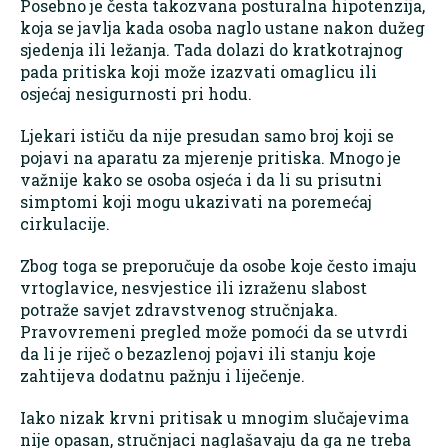
Posebno je česta takozvana posturalna hipotenzija,
koja se javlja kada osoba naglo ustane nakon dužeg
sjedenja ili ležanja. Tada dolazi do kratkotrajnog
pada pritiska koji može izazvati omaglicu ili
osjećaj nesigurnosti pri hodu.
Ljekari ističu da nije presudan samo broj koji se
pojavi na aparatu za mjerenje pritiska. Mnogo je
važnije kako se osoba osjeća i da li su prisutni
simptomi koji mogu ukazivati na poremećaj
cirkulacije.
Zbog toga se preporučuje da osobe koje često imaju
vrtoglavice, nesvjestice ili izraženu slabost
potraže savjet zdravstvenog stručnjaka.
Pravovremeni pregled može pomoći da se utvrdi
da li je riječ o bezazlenoj pojavi ili stanju koje
zahtijeva dodatnu pažnju i liječenje.
Iako nizak krvni pritisak u mnogim slučajevima
nije opasan, stručnjaci naglašavaju da ga ne treba