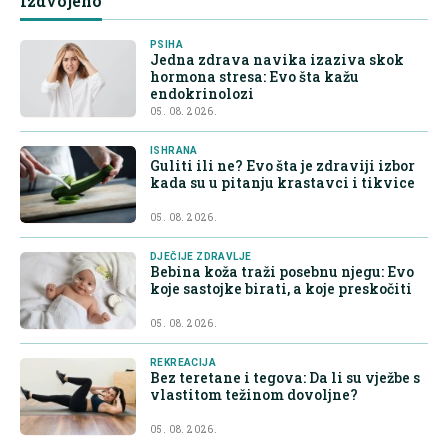
Izdvojeno
PSIHA
Jedna zdrava navika izaziva skok
hormona stresa: Evo šta kažu
endokrinolozi
05. 08. 2026.
ISHRANA
Guliti ili ne? Evo šta je zdraviji izbor
kada su u pitanju krastavci i tikvice
05. 08. 2026.
DJEČIJE ZDRAVLJE
Bebina koža traži posebnu njegu: Evo
koje sastojke birati, a koje preskočiti
05. 08. 2026.
REKREACIJA
Bez teretane i tegova: Da li su vježbe s
vlastitom težinom dovoljne?
05. 08. 2026.