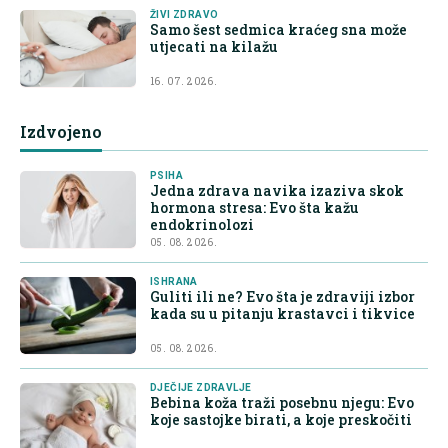
ŽIVI ZDRAVO
Samo šest sedmica kraćeg sna može
utjecati na kilažu
16. 07. 2026.
Izdvojeno
PSIHA
Jedna zdrava navika izaziva skok
hormona stresa: Evo šta kažu
endokrinolozi
05. 08. 2026.
ISHRANA
Guliti ili ne? Evo šta je zdraviji izbor
kada su u pitanju krastavci i tikvice
05. 08. 2026.
DJEČIJE ZDRAVLJE
Bebina koža traži posebnu njegu: Evo
koje sastojke birati, a koje preskočiti