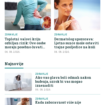
ZDRAVLJE
ZDRAVLJE
Toplotni valovi kriju
Dermatolog upozorava:
ozbiljan rizik: Ove osobe
Ljetno sunce može ostaviti
moraju posebno čuvati
trajne posljedice na koži
bubrege
04. 08. 2026.
04. 08. 2026.
Najnovije
ZDRAVLJE
Ako vas glava boli odmah nakon
buđenja, uzrok bi vas mogao
iznenaditi
06. 08. 2026.
ZDRAVLJE
Kada zaboravnost više nije