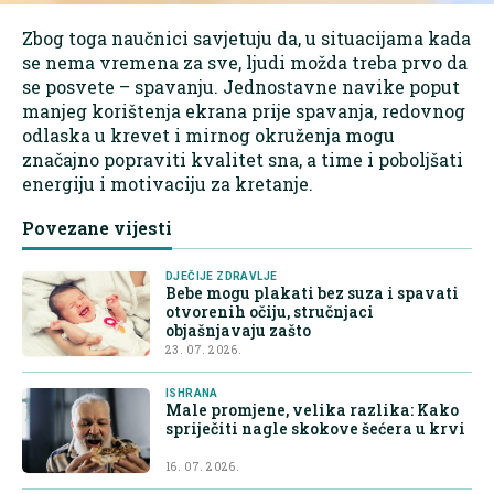
Zbog toga naučnici savjetuju da, u situacijama kada
se nema vremena za sve, ljudi možda treba prvo da
se posvete – spavanju. Jednostavne navike poput
manjeg korištenja ekrana prije spavanja, redovnog
odlaska u krevet i mirnog okruženja mogu
značajno popraviti kvalitet sna, a time i poboljšati
energiju i motivaciju za kretanje.
Povezane vijesti
DJEČIJE ZDRAVLJE
Bebe mogu plakati bez suza i spavati
otvorenih očiju, stručnjaci
objašnjavaju zašto
23. 07. 2026.
ISHRANA
Male promjene, velika razlika: Kako
spriječiti nagle skokove šećera u krvi
16. 07. 2026.