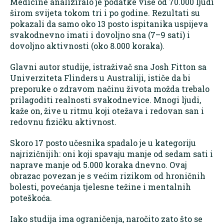
Medicine analiziralo je podatke više od 70.000 ljudi
širom svijeta tokom tri i po godine. Rezultati su
pokazali da samo oko 13 posto ispitanika uspijeva
svakodnevno imati i dovoljno sna (7–9 sati) i
dovoljno aktivnosti (oko 8.000 koraka).
Glavni autor studije, istraživač sna Josh Fitton sa
Univerziteta Flinders u Australiji, ističe da bi
preporuke o zdravom načinu života možda trebalo
prilagoditi realnosti svakodnevice. Mnogi ljudi,
kaže on, žive u ritmu koji otežava i redovan san i
redovnu fizičku aktivnost.
Skoro 17 posto učesnika spadalo je u kategoriju
najrizičnijih: oni koji spavaju manje od sedam sati i
naprave manje od 5.000 koraka dnevno. Ovaj
obrazac povezan je s većim rizikom od hroničnih
bolesti, povećanja tjelesne težine i mentalnih
poteškoća.
Iako studija ima ograničenja, naročito zato što se