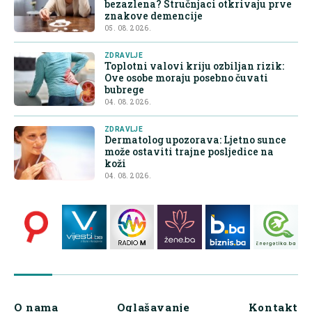
bezazlena? Stručnjaci otkrivaju prve
znakove demencije
05. 08. 2026.
ZDRAVLJE
Toplotni valovi kriju ozbiljan rizik:
Ove osobe moraju posebno čuvati
bubrege
04. 08. 2026.
ZDRAVLJE
Dermatolog upozorava: Ljetno sunce
može ostaviti trajne posljedice na
koži
04. 08. 2026.
O nama
Oglašavanje
Kontakt