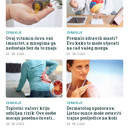
ZDRAVLJE
ZDRAVLJE
Ovaj vitamin čuva vaš
Premalo zdravih masti?
imunitet, a mnogima ga
Evo kako to može utjecati
nedostaje bez da to znaju
na rad vašeg mozga
02. 08. 2026.
03. 08. 2026.
ZDRAVLJE
ZDRAVLJE
Toplotni valovi kriju
Dermatolog upozorava:
ozbiljan rizik: Ove osobe
Ljetno sunce može ostaviti
moraju posebno čuvati
trajne posljedice na koži
bubrege
04. 08. 2026.
04. 08. 2026.