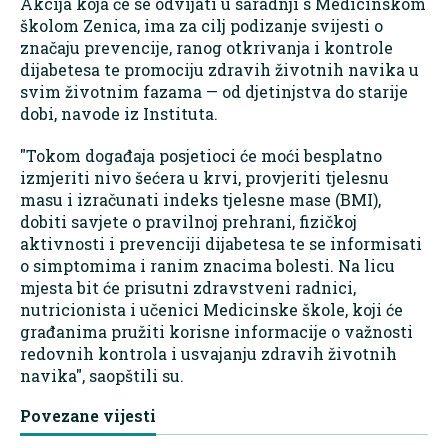
Akcija koja će se odvijati u saradnji s Medicinskom
školom Zenica, ima za cilj podizanje svijesti o
značaju prevencije, ranog otkrivanja i kontrole
dijabetesa te promociju zdravih životnih navika u
svim životnim fazama — od djetinjstva do starije
dobi, navode iz Instituta.
"Tokom događaja posjetioci će moći besplatno
izmjeriti nivo šećera u krvi, provjeriti tjelesnu
masu i izračunati indeks tjelesne mase (BMI),
dobiti savjete o pravilnoj prehrani, fizičkoj
aktivnosti i prevenciji dijabetesa te se informisati
o simptomima i ranim znacima bolesti. Na licu
mjesta bit će prisutni zdravstveni radnici,
nutricionista i učenici Medicinske škole, koji će
građanima pružiti korisne informacije o važnosti
redovnih kontrola i usvajanju zdravih životnih
navika", saopštili su.
Povezane vijesti