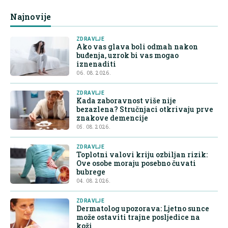
Najnovije
ZDRAVLJE
Ako vas glava boli odmah nakon
buđenja, uzrok bi vas mogao
iznenaditi
06. 08. 2026.
ZDRAVLJE
Kada zaboravnost više nije
bezazlena? Stručnjaci otkrivaju prve
znakove demencije
05. 08. 2026.
ZDRAVLJE
Toplotni valovi kriju ozbiljan rizik:
Ove osobe moraju posebno čuvati
bubrege
04. 08. 2026.
ZDRAVLJE
Dermatolog upozorava: Ljetno sunce
može ostaviti trajne posljedice na
koži