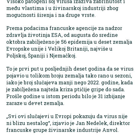
Visoko patogeni soj virusa izaziva zabrinutost i
među vlastima i u živinarskoj industriji zbog
mogućnosti širenja i na druge vrste.
Prema podacima francuske agencije za nadzor
zdravlja životinja ESA, od augusta do sredine
oktobra zabilježeno je 56 epidemija u deset zemalja
Evropske unije i Velikoj Britaniji, najviše u
Poljskoj, Španiji i Njemačkoj.
To je prvi put u posljednjih deset godina da se virus
pojavio u tolikom broju zemalja tako rano u sezoni,
iako je broj slučajeva manji nego 2022. godine, kada
je zabilježena najteža kriza ptičije gripe do sada.
Prošle godine u istom periodu bilo je 31 izbijanje
zaraze u devet zemalja.
„Svi ovi slučajevi u Evropi pokazuju da virus nije
ni blizu nestalog“, izjavio je Jan Nedelek, direktor
francuske grupe živinarske industrije Anvol.