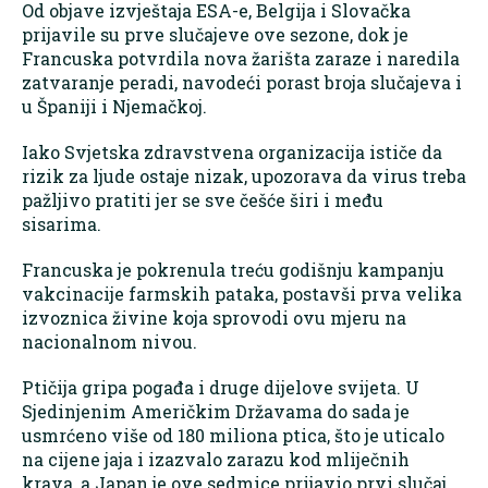
Od objave izvještaja ESA-e, Belgija i Slovačka
prijavile su prve slučajeve ove sezone, dok je
Francuska potvrdila nova žarišta zaraze i naredila
zatvaranje peradi, navodeći porast broja slučajeva i
u Španiji i Njemačkoj.
Iako Svjetska zdravstvena organizacija ističe da
rizik za ljude ostaje nizak, upozorava da virus treba
pažljivo pratiti jer se sve češće širi i među
sisarima.
Francuska je pokrenula treću godišnju kampanju
vakcinacije farmskih pataka, postavši prva velika
izvoznica živine koja sprovodi ovu mjeru na
nacionalnom nivou.
Ptičija gripa pogađa i druge dijelove svijeta. U
Sjedinjenim Američkim Državama do sada je
usmrćeno više od 180 miliona ptica, što je uticalo
na cijene jaja i izazvalo zarazu kod mliječnih
krava, a Japan je ove sedmice prijavio prvi slučaj