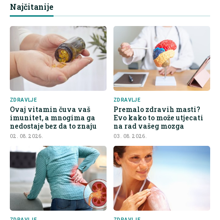
Najčitanije
ZDRAVLJE
ZDRAVLJE
Ovaj vitamin čuva vaš
Premalo zdravih masti?
imunitet, a mnogima ga
Evo kako to može utjecati
nedostaje bez da to znaju
na rad vašeg mozga
02. 08. 2026.
03. 08. 2026.
ZDRAVLJE
ZDRAVLJE