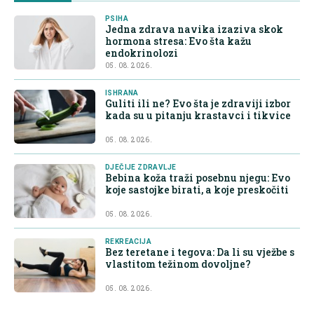
PSIHA
Jedna zdrava navika izaziva skok
hormona stresa: Evo šta kažu
endokrinolozi
05. 08. 2026.
ISHRANA
Guliti ili ne? Evo šta je zdraviji izbor
kada su u pitanju krastavci i tikvice
05. 08. 2026.
DJEČIJE ZDRAVLJE
Bebina koža traži posebnu njegu: Evo
koje sastojke birati, a koje preskočiti
05. 08. 2026.
REKREACIJA
Bez teretane i tegova: Da li su vježbe s
vlastitom težinom dovoljne?
05. 08. 2026.