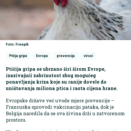
Foto: Freepik
Ptičja gripa
Evropa
prevencija
virusi
Ptičija gripa se ubrzano širi širom Evrope,
izazivajući zabrinutost zbog mogućeg
ponavljanja kriza koje su ranije dovele do
uništavanja miliona ptica i rasta cijena hrane.
Evropske države već uvode mjere prevencije –
Francuska sprovodi vakcinaciju pataka, dok je
Belgija naredila da se sva živina drži u zatvorenom
prostoru.