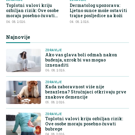
Toplotni valovi kriju
Dermatolog upozorava:
ozbiljan rizik: Ove osobe
Ljetno sunce može ostaviti
moraju posebno čuvati
trajne posljedice na koži
bubrege
04. 08. 2026.
04. 08. 2026.
Najnovije
ZDRAVLJE
Ako vas glava boli odmah nakon
buđenja, uzrok bi vas mogao
iznenaditi
06. 08. 2026.
ZDRAVLJE
Kada zaboravnost više nije
bezazlena? Stručnjaci otkrivaju prve
znakove demencije
05. 08. 2026.
ZDRAVLJE
Toplotni valovi kriju ozbiljan rizik:
Ove osobe moraju posebno čuvati
bubrege
04. 08. 2026.