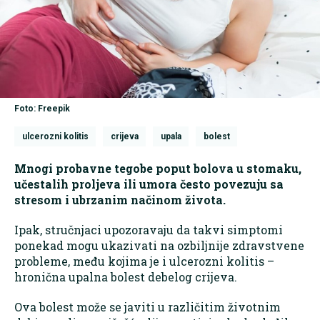
Foto: Freepik
ulcerozni kolitis
crijeva
upala
bolest
Mnogi probavne tegobe poput bolova u stomaku,
učestalih proljeva ili umora često povezuju sa
stresom i ubrzanim načinom života.
Ipak, stručnjaci upozoravaju da takvi simptomi
ponekad mogu ukazivati na ozbiljnije zdravstvene
probleme, među kojima je i ulcerozni kolitis –
hronična upalna bolest debelog crijeva.
Ova bolest može se javiti u različitim životnim