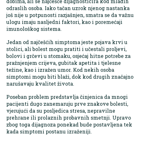
dobima, ali se najčešće dijagnosticira kod mlađih
odraslih osoba. Iako tačan uzrok njenog nastanka
još nije u potpunosti razjašnjen, smatra se da važnu
ulogu imaju nasljedni faktori, kao i poremećaji
imunološkog sistema.
Jedan od najčešćih simptoma jeste pojava krvi u
stolici, ali bolest mogu pratiti i učestali proljevi,
bolovi i grčevi u stomaku, osjećaj hitne potrebe za
pražnjenjem crijeva, gubitak apetita i tjelesne
težine, kao i izražen umor. Kod nekih osoba
simptomi mogu biti blaži, dok kod drugih značajno
narušavaju kvalitet života.
Poseban problem predstavlja činjenica da mnogi
pacijenti dugo zanemaruju prve znakove bolesti,
vjerujući da su posljedica stresa, nepravilne
prehrane ili prolaznih probavnih smetnji. Upravo
zbog toga dijagnoza ponekad bude postavljena tek
kada simptomi postanu izraženiji.