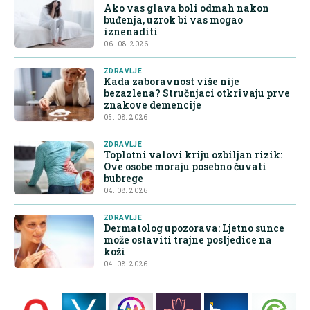
Ako vas glava boli odmah nakon
buđenja, uzrok bi vas mogao
iznenaditi
06. 08. 2026.
ZDRAVLJE
Kada zaboravnost više nije
bezazlena? Stručnjaci otkrivaju prve
znakove demencije
05. 08. 2026.
ZDRAVLJE
Toplotni valovi kriju ozbiljan rizik:
Ove osobe moraju posebno čuvati
bubrege
04. 08. 2026.
ZDRAVLJE
Dermatolog upozorava: Ljetno sunce
može ostaviti trajne posljedice na
koži
04. 08. 2026.