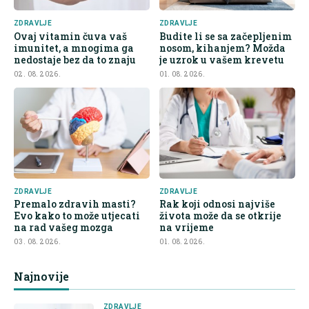
ZDRAVLJE
ZDRAVLJE
Ovaj vitamin čuva vaš
Budite li se sa začepljenim
imunitet, a mnogima ga
nosom, kihanjem? Možda
nedostaje bez da to znaju
je uzrok u vašem krevetu
02. 08. 2026.
01. 08. 2026.
ZDRAVLJE
ZDRAVLJE
Premalo zdravih masti?
Rak koji odnosi najviše
Evo kako to može utjecati
života može da se otkrije
na rad vašeg mozga
na vrijeme
03. 08. 2026.
01. 08. 2026.
Najnovije
ZDRAVLJE