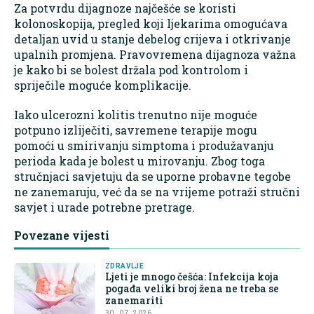
Za potvrdu dijagnoze najčešće se koristi
kolonoskopija, pregled koji ljekarima omogućava
detaljan uvid u stanje debelog crijeva i otkrivanje
upalnih promjena. Pravovremena dijagnoza važna
je kako bi se bolest držala pod kontrolom i
spriječile moguće komplikacije.
Iako ulcerozni kolitis trenutno nije moguće
potpuno izliječiti, savremene terapije mogu
pomoći u smirivanju simptoma i produžavanju
perioda kada je bolest u mirovanju. Zbog toga
stručnjaci savjetuju da se uporne probavne tegobe
ne zanemaruju, već da se na vrijeme potraži stručni
savjet i urade potrebne pretrage.
Povezane vijesti
ZDRAVLJE
Ljeti je mnogo češća: Infekcija koja
pogađa veliki broj žena ne treba se
zanemariti
30. 07. 2026.