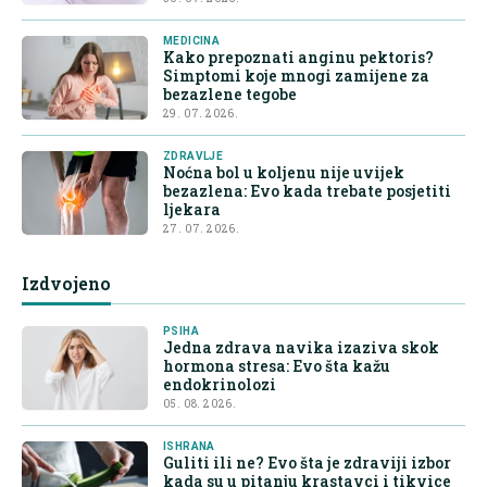
MEDICINA
Kako prepoznati anginu pektoris?
Simptomi koje mnogi zamijene za
bezazlene tegobe
29. 07. 2026.
ZDRAVLJE
Noćna bol u koljenu nije uvijek
bezazlena: Evo kada trebate posjetiti
ljekara
27. 07. 2026.
Izdvojeno
PSIHA
Jedna zdrava navika izaziva skok
hormona stresa: Evo šta kažu
endokrinolozi
05. 08. 2026.
ISHRANA
Guliti ili ne? Evo šta je zdraviji izbor
kada su u pitanju krastavci i tikvice