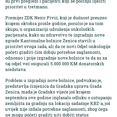
su prvi pregledi i pacijenti koji se počinju liječiti
prioritet u tretmanu.
Premijer ZDK Nezir Pivić, koji je dužnost preuzeo
krajem oktobra prošle godine, poručio je na tom
skupu, u organizaciji udruženja onkoloških
pacijenata, kako su zdravstvo te izgradnju nove
zgrade Kantonalne bolnice Zenica stavili u
prioritet svoga rada, ali da će novi Odjel onkologije
početi graditi čim dobiju potrebne saglasnosti,
odnosno i prije izgradnje nove bolnice te da su za
taj odjel već osigurali 5.000.000 KM donatorskih
sredstava.
Problem u izgradnji nove bolnice, podvukao je,
predstavlja činjenica da Gradska uprava Grada
Zenica, mada je Gradsko vijeće još krajem
septembra ove godine izglasalo odluku o ustupanju
zemljišta za gradnju na lokaciji sadašnje KBZ-a, još
uvijek nije izdala potrebne saglasnosti, zbog čega
ne mogu početi graditi niti dobiti status