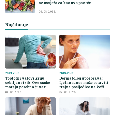
ne osvježava kao ovo povrće
06. 08. 2026.
Najčitanije
ZDRAVLJE
ZDRAVLJE
Toplotni valovi kriju
Dermatolog upozorava:
ozbiljan rizik: Ove osobe
Ljetno sunce može ostaviti
moraju posebno čuvati
trajne posljedice na koži
bubrege
04. 08. 2026.
04. 08. 2026.