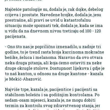
Najčešće patologije su, dodala je, rak dojke, debelog
crijeva i prostate. Navedene brojke, dodala je, jesu
prestrašne, ali pravi se uvid u katastrofalnu
situaciju može spoznati tek, dodala je, kada se ima
u vidu da na dnevnom nivou tretiraju od 100 - 120
pacijenata.
- Ono što nas je poprilično iznenadilo, u zadnje tri
godine, to je trend rasta broja karcinoma mokraćne
bešike, želuca i melanoma. Naravno da ovo otvara
neka druga pitanja, ali koja ćemo ostaviti za neke
druge okrugle stolove. Dostupnost lijekova i gdje je
to naš kanton, u odnosu na druge kantone - kazala
je Mekić-Abazović.
Najviše trpe, kazala je, pacijentice i pacijenti sa
stabilnom bolešću i sa godišnjim kontrolama. Po
sedam-osam mjeseci, kazala je, ne mogu dobiti
termin za kontrolu svog zdravstvenog stanja, jer