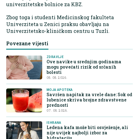
univerzitetske bolnice za KBZ.
Zbog toga i studenti Medicinskog fakulteta
Univerziteta u Zenici praksu obavljaju na
Univerzitetsko-kliničkom centru u Tuzli.
Povezane vijesti
ZDRAVLJE
Ove navike u srednjim godinama
mogu povećati rizik od srčanih
bolesti
08. 08. 2026.
MOJA APOTEKA
Savršen napitak za vrele dane: Sok od
lubenice skriva brojne zdravstvene
prednosti
07. 08. 2026.
ISHRANA
Ledena kafa može biti osvježenje, ali
nije uvijek najbolji izbor za
hidrataciju