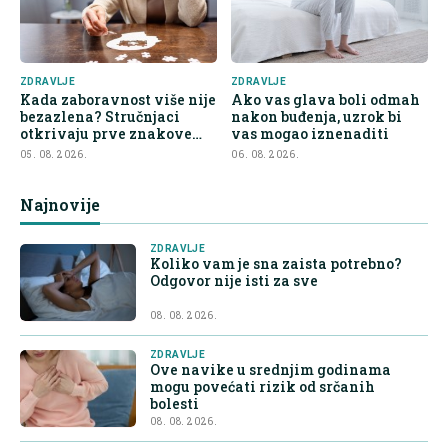
ZDRAVLJE
ZDRAVLJE
Kada zaboravnost više nije
Ako vas glava boli odmah
bezazlena? Stručnjaci
nakon buđenja, uzrok bi
otkrivaju prve znakove
vas mogao iznenaditi
demencije
05. 08. 2026.
06. 08. 2026.
Najnovije
ZDRAVLJE
Koliko vam je sna zaista potrebno?
Odgovor nije isti za sve
08. 08. 2026.
ZDRAVLJE
Ove navike u srednjim godinama
mogu povećati rizik od srčanih
bolesti
08. 08. 2026.