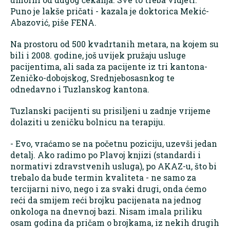
Puno je lakše pričati - kazala je doktorica Mekić-
Abazović, piše FENA.
Na prostoru od 500 kvadrtanih metara, na kojem su
bili i 2008. godine, još uvijek pružaju usluge
pacijentima, ali sada za pacijente iz tri kantona-
Zeničko-dobojskog, Srednjebosasnkog te
odnedavno i Tuzlanskog kantona.
Tuzlanski pacijenti su prisiljeni u zadnje vrijeme
dolaziti u zeničku bolnicu na terapiju.
- Evo, vraćamo se na početnu poziciju, uzevši jedan
detalj. Ako radimo po Plavoj knjizi (standardi i
normativi zdravstvenih usluga), po AKAZ-u, što bi
trebalo da bude termin kvaliteta - ne samo za
tercijarni nivo, nego i za svaki drugi, onda ćemo
reći da smijem reći brojku pacijenata na jednog
onkologa na dnevnoj bazi. Nisam imala priliku
osam godina da pričam o brojkama, iz nekih drugih