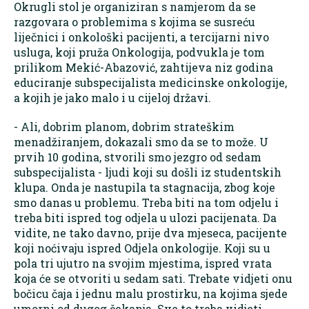
Okrugli stol je organiziran s namjerom da se
razgovara o problemima s kojima se susreću
liječnici i onkološki pacijenti, a tercijarni nivo
usluga, koji pruža Onkologija, podvukla je tom
prilikom Mekić-Abazović, zahtijeva niz godina
educiranje subspecijalista medicinske onkologije,
a kojih je jako malo i u cijeloj državi.
- Ali, dobrim planom, dobrim strateškim
menadžiranjem, dokazali smo da se to može. U
prvih 10 godina, stvorili smo jezgro od sedam
subspecijalista - ljudi koji su došli iz studentskih
klupa. Onda je nastupila ta stagnacija, zbog koje
smo danas u problemu. Treba biti na tom odjelu i
treba biti ispred tog odjela u ulozi pacijenata. Da
vidite, ne tako davno, prije dva mjeseca, pacijente
koji noćivaju ispred Odjela onkologije. Koji su u
pola tri ujutro na svojim mjestima, ispred vrata
koja će se otvoriti u sedam sati. Trebate vidjeti onu
bočicu čaja i jednu malu prostirku, na kojima sjede
umorni od dugog čekanja. Sve to treba vidjeti.