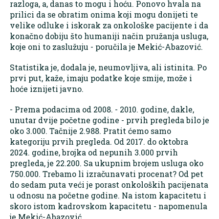
razloga, a, danas to mogu i hoću. Ponovo hvala na
prilici da se obratim onima koji mogu donijeti te
velike odluke i iskorak za onkološke pacijente i da
konačno dobiju što humaniji način pružanja usluga,
koje oni to zaslužuju - poručila je Mekić-Abazović.
Statistika je, dodala je, neumovljiva, ali istinita. Po
prvi put, kaže, imaju podatke koje smije, može i
hoće iznijeti javno.
- Prema podacima od 2008. - 2010. godine, dakle,
unutar dvije početne godine - prvih pregleda bilo je
oko 3.000. Tačnije 2.988. Pratit ćemo samo
kategoriju prvih pregleda. Od 2017. do oktobra
2024. godine, brojka od nepunih 3.000 prvih
pregleda, je 22.200. Sa ukupnim brojem usluga oko
750.000. Trebamo li izračunavati procenat? Od pet
do sedam puta veći je porast onkoloških pacijenata
u odnosu na početne godine. Na istom kapacitetu i
skoro istom kadrovskom kapacitetu - napomenula
je Mekić-Abazović.