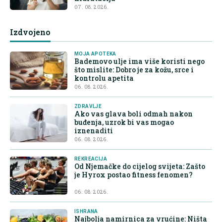
07. 08. 2026.
Izdvojeno
MOJA APOTEKA
Bademovo ulje ima više koristi nego
što mislite: Dobro je za kožu, srce i
kontrolu apetita
06. 08. 2026.
ZDRAVLJE
Ako vas glava boli odmah nakon
buđenja, uzrok bi vas mogao
iznenaditi
06. 08. 2026.
REKREACIJA
Od Njemačke do cijelog svijeta: Zašto
je Hyrox postao fitness fenomen?
06. 08. 2026.
ISHRANA
Najbolja namirnica za vrućine: Ništa