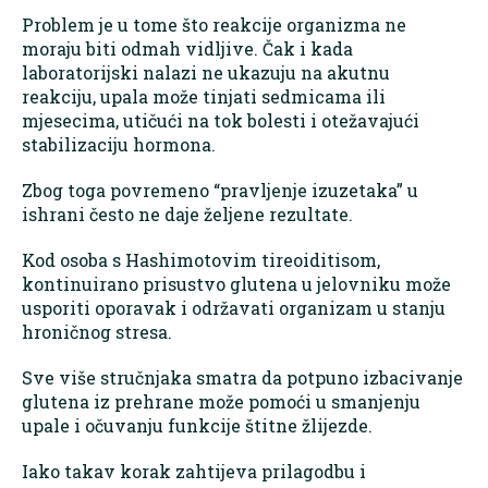
Problem je u tome što reakcije organizma ne
moraju biti odmah vidljive. Čak i kada
laboratorijski nalazi ne ukazuju na akutnu
reakciju, upala može tinjati sedmicama ili
mjesecima, utičući na tok bolesti i otežavajući
stabilizaciju hormona.
Zbog toga povremeno “pravljenje izuzetaka” u
ishrani često ne daje željene rezultate.
Kod osoba s Hashimotovim tireoiditisom,
kontinuirano prisustvo glutena u jelovniku može
usporiti oporavak i održavati organizam u stanju
hroničnog stresa.
Sve više stručnjaka smatra da potpuno izbacivanje
glutena iz prehrane može pomoći u smanjenju
upale i očuvanju funkcije štitne žlijezde.
Iako takav korak zahtijeva prilagodbu i