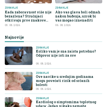
ZDRAVLJE
ZDRAVLJE
Kada zaboravnost više nije
Ako vas glava boli odmah
bezazlena? Stručnjaci
nakon buđenja, uzrok bi
otkrivaju prve znakove
vas mogao iznenaditi
demencije
05. 08. 2026.
06. 08. 2026.
Najnovije
ZDRAVLJE
Koliko vam je sna zaista potrebno?
Odgovor nije isti za sve
08. 08. 2026.
ZDRAVLJE
Ove navike u srednjim godinama
mogu povećati rizik od srčanih
bolesti
08. 08. 2026.
ZDRAVLJE
Kardiolog o simptomima toplotnog
udara: Jedan nikako nemojte