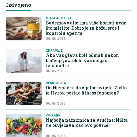
Izdvojeno
MOJA APOTEKA
Bademovo ulje ima više koristi nego
što mislite: Dobro je za kožu, srce i
kontrolu apetita
06. 08. 2026.
ZDRAVLJE
Ako vas glava boli odmah nakon
buđenja, uzrok bi vas mogao
iznenaditi
06. 08. 2026.
REKREACIJA
Od Njemačke do cijelog svijeta: Zašto
je Hyrox postao fitness fenomen?
06. 08. 2026.
ISHRANA
Najbolja namirnica za vrućine: Ništa
ne osvježava kao ovo povrće
06. 08. 2026.