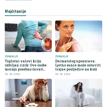
Najčitanije
ZDRAVLJE
ZDRAVLJE
Toplotni valovi kriju
Dermatolog upozorava:
ozbiljan rizik: Ove osobe
Ljetno sunce može ostaviti
moraju posebno čuvati
trajne posljedice na koži
bubrege
04. 08. 2026.
04. 08. 2026.