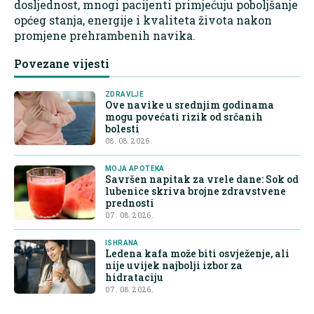
dosljednost, mnogi pacijenti primjećuju poboljšanje
općeg stanja, energije i kvaliteta života nakon
promjene prehrambenih navika.
Povezane vijesti
ZDRAVLJE
Ove navike u srednjim godinama
mogu povećati rizik od srčanih
bolesti
08. 08. 2026.
MOJA APOTEKA
Savršen napitak za vrele dane: Sok od
lubenice skriva brojne zdravstvene
prednosti
07. 08. 2026.
ISHRANA
Ledena kafa može biti osvježenje, ali
nije uvijek najbolji izbor za
hidrataciju
07. 08. 2026.