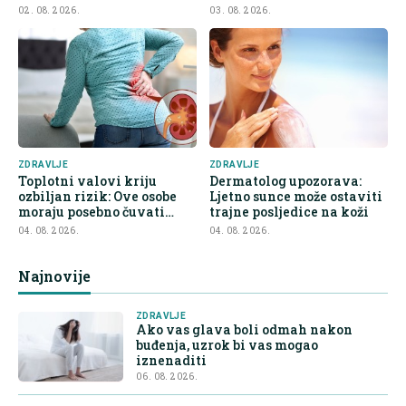
02. 08. 2026.
03. 08. 2026.
ZDRAVLJE
ZDRAVLJE
Toplotni valovi kriju
Dermatolog upozorava:
ozbiljan rizik: Ove osobe
Ljetno sunce može ostaviti
moraju posebno čuvati
trajne posljedice na koži
bubrege
04. 08. 2026.
04. 08. 2026.
Najnovije
ZDRAVLJE
Ako vas glava boli odmah nakon
buđenja, uzrok bi vas mogao
iznenaditi
06. 08. 2026.