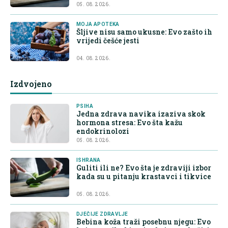
05. 08. 2026.
MOJA APOTEKA
Šljive nisu samo ukusne: Evo zašto ih
vrijedi češće jesti
04. 08. 2026.
Izdvojeno
PSIHA
Jedna zdrava navika izaziva skok
hormona stresa: Evo šta kažu
endokrinolozi
05. 08. 2026.
ISHRANA
Guliti ili ne? Evo šta je zdraviji izbor
kada su u pitanju krastavci i tikvice
05. 08. 2026.
DJEČIJE ZDRAVLJE
Bebina koža traži posebnu njegu: Evo