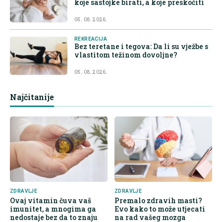
koje sastojke birati, a koje preskočiti
05. 08. 2026.
REKREACIJA
Bez teretane i tegova: Da li su vježbe s
vlastitom težinom dovoljne?
05. 08. 2026.
Najčitanije
ZDRAVLJE
ZDRAVLJE
Ovaj vitamin čuva vaš
Premalo zdravih masti?
imunitet, a mnogima ga
Evo kako to može utjecati
nedostaje bez da to znaju
na rad vašeg mozga