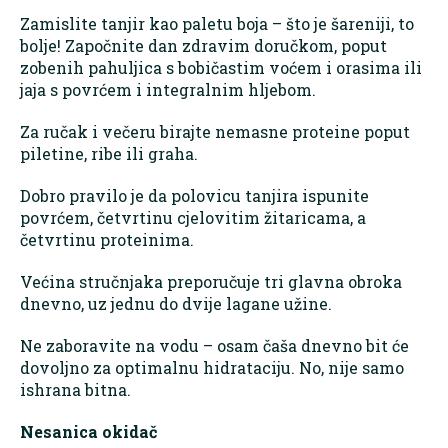
Zamislite tanjir kao paletu boja – što je šareniji, to
bolje! Započnite dan zdravim doručkom, poput
zobenih pahuljica s bobičastim voćem i orasima ili
jaja s povrćem i integralnim hljebom.
Za ručak i večeru birajte nemasne proteine poput
piletine, ribe ili graha.
Dobro pravilo je da polovicu tanjira ispunite
povrćem, četvrtinu cjelovitim žitaricama, a
četvrtinu proteinima.
Većina stručnjaka preporučuje tri glavna obroka
dnevno, uz jednu do dvije lagane užine.
Ne zaboravite na vodu – osam čaša dnevno bit će
dovoljno za optimalnu hidrataciju. No, nije samo
ishrana bitna.
Nesanica okidač