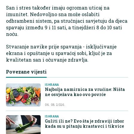
San i stres također imaju ogroman uticaj na
imunitet. Nedovoljno sna može oslabiti
odbrambeni sistem, pa stručnjaci savjetuju da djeca
spavaju između 9 i 11 sati, a tinejdžeri 8 do 10 sati
noću.
Stvaranje navike prije spavanja - isključivanje
ekrana i opuštanje u spavaćoj sobi, ključ je za
kvalitetan san i očuvanje zdravlja.
Povezane vijesti
ISHRANA
Najbolja namirnica za vrućine: Ništa
ne osvježava kao ovo povrće
06. 08. 2026.
ISHRANA
Guliti ili ne? Evo šta je zdraviji izbor
kada su u pitanju krastavci i tikvice