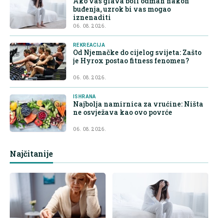
Ako vas glava boli odmah nakon
buđenja, uzrok bi vas mogao
iznenaditi
06. 08. 2026.
REKREACIJA
Od Njemačke do cijelog svijeta: Zašto
je Hyrox postao fitness fenomen?
06. 08. 2026.
ISHRANA
Najbolja namirnica za vrućine: Ništa
ne osvježava kao ovo povrće
06. 08. 2026.
Najčitanije