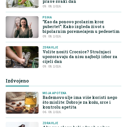
prave svaki dan
09. 08. 2026.
PSIHA
"Kao da ponovo prolazim kroz
pubertet": Kako izgleda život s
bipolarnim poremećajem u pedesetim
09. 08. 2026.
ZDRAVLJE
Volite nositi Crocsice? Stručnjaci
upozoravaju da nisu najbolji izbor za
cijeli dan
09. 08. 2026.
Izdvojeno
MOJA APOTEKA
Bademovo ulje ima više koristi nego
što mislite: Dobro je za kožu, srce i
kontrolu apetita
06. 08. 2026.
ZDRAVLJE