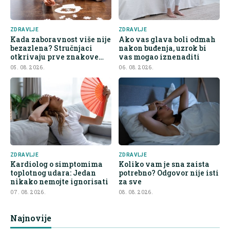
ZDRAVLJE
ZDRAVLJE
Kada zaboravnost više nije
Ako vas glava boli odmah
bezazlena? Stručnjaci
nakon buđenja, uzrok bi
otkrivaju prve znakove
vas mogao iznenaditi
demencije
05. 08. 2026.
06. 08. 2026.
ZDRAVLJE
ZDRAVLJE
Kardiolog o simptomima
Koliko vam je sna zaista
toplotnog udara: Jedan
potrebno? Odgovor nije isti
nikako nemojte ignorisati
za sve
07. 08. 2026.
08. 08. 2026.
Najnovije