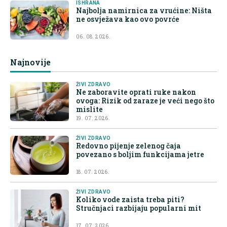
ISHRANA
Najbolja namirnica za vrućine: Ništa
ne osvježava kao ovo povrće
06. 08. 2026.
Najnovije
ŽIVI ZDRAVO
Ne zaboravite oprati ruke nakon
ovoga: Rizik od zaraze je veći nego što
mislite
19. 07. 2026.
ŽIVI ZDRAVO
Redovno pijenje zelenog čaja
povezano s boljim funkcijama jetre
18. 07. 2026.
ŽIVI ZDRAVO
Koliko vode zaista treba piti?
Stručnjaci razbijaju popularni mit
17. 07. 2026.