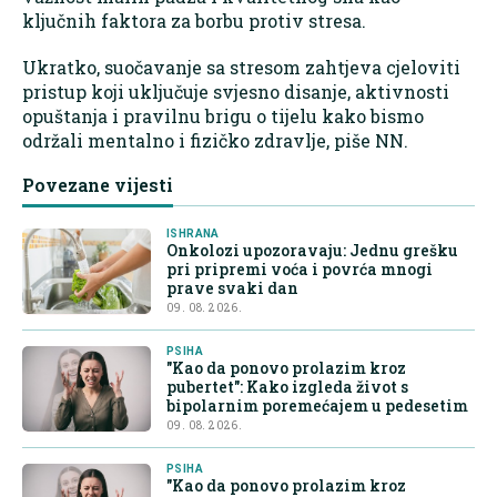
ključnih faktora za borbu protiv stresa.
Ukratko, suočavanje sa stresom zahtjeva cjeloviti
pristup koji uključuje svjesno disanje, aktivnosti
opuštanja i pravilnu brigu o tijelu kako bismo
održali mentalno i fizičko zdravlje, piše NN.
Povezane vijesti
ISHRANA
Onkolozi upozoravaju: Jednu grešku
pri pripremi voća i povrća mnogi
prave svaki dan
09. 08. 2026.
PSIHA
"Kao da ponovo prolazim kroz
pubertet": Kako izgleda život s
bipolarnim poremećajem u pedesetim
09. 08. 2026.
PSIHA
"Kao da ponovo prolazim kroz