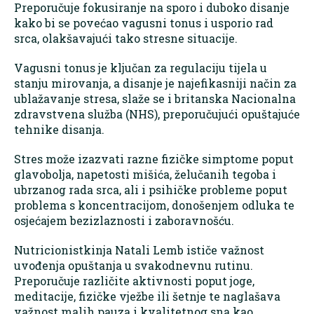
Preporučuje fokusiranje na sporo i duboko disanje
kako bi se povećao vagusni tonus i usporio rad
srca, olakšavajući tako stresne situacije.
Vagusni tonus je ključan za regulaciju tijela u
stanju mirovanja, a disanje je najefikasniji način za
ublažavanje stresa, slaže se i britanska Nacionalna
zdravstvena služba (NHS), preporučujući opuštajuće
tehnike disanja.
Stres može izazvati razne fizičke simptome poput
glavobolja, napetosti mišića, želučanih tegoba i
ubrzanog rada srca, ali i psihičke probleme poput
problema s koncentracijom, donošenjem odluka te
osjećajem bezizlaznosti i zaboravnošću.
Nutricionistkinja Natali Lemb ističe važnost
uvođenja opuštanja u svakodnevnu rutinu.
Preporučuje različite aktivnosti poput joge,
meditacije, fizičke vježbe ili šetnje te naglašava
važnost malih pauza i kvalitetnog sna kao