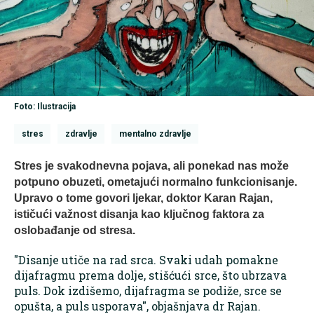
Foto: Ilustracija
stres
zdravlje
mentalno zdravlje
​Stres je svakodnevna pojava, ali ponekad nas može
potpuno obuzeti, ometajući normalno funkcionisanje.
Upravo o tome govori ljekar, doktor Karan Rajan,
ističući važnost disanja kao ključnog faktora za
oslobađanje od stresa.
"Disanje utiče na rad srca. Svaki udah pomakne
dijafragmu prema dolje, stišćući srce, što ubrzava
puls. Dok izdišemo, dijafragma se podiže, srce se
opušta, a puls usporava", objašnjava dr Rajan.