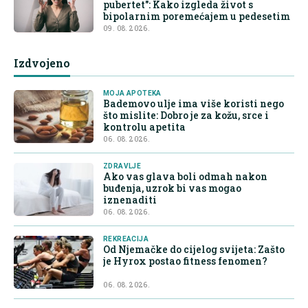
pubertet": Kako izgleda život s
bipolarnim poremećajem u pedesetim
09. 08. 2026.
Izdvojeno
MOJA APOTEKA
Bademovo ulje ima više koristi nego
što mislite: Dobro je za kožu, srce i
kontrolu apetita
06. 08. 2026.
ZDRAVLJE
Ako vas glava boli odmah nakon
buđenja, uzrok bi vas mogao
iznenaditi
06. 08. 2026.
REKREACIJA
Od Njemačke do cijelog svijeta: Zašto
je Hyrox postao fitness fenomen?
06. 08. 2026.