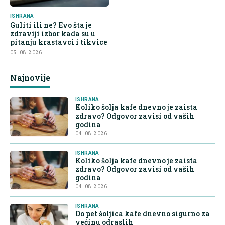
ISHRANA
Guliti ili ne? Evo šta je
zdraviji izbor kada su u
pitanju krastavci i tikvice
05. 08. 2026.
Najnovije
ISHRANA
Koliko šolja kafe dnevno je zaista
zdravo? Odgovor zavisi od vaših
godina
04. 08. 2026.
ISHRANA
Koliko šolja kafe dnevno je zaista
zdravo? Odgovor zavisi od vaših
godina
04. 08. 2026.
ISHRANA
Do pet šoljica kafe dnevno sigurno za
većinu odraslih