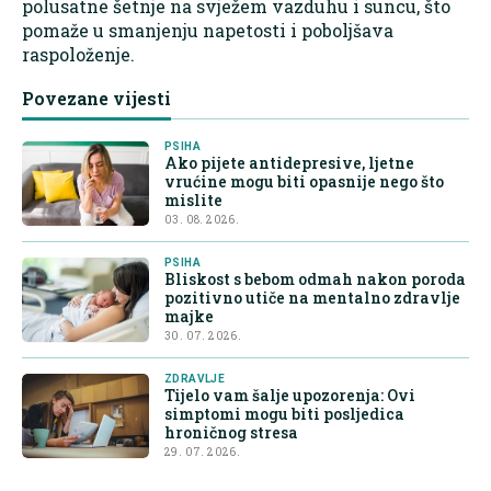
polusatne šetnje na svježem vazduhu i suncu, što
pomaže u smanjenju napetosti i poboljšava
raspoloženje.
Povezane vijesti
PSIHA
Ako pijete antidepresive, ljetne
vrućine mogu biti opasnije nego što
mislite
03. 08. 2026.
PSIHA
Bliskost s bebom odmah nakon poroda
pozitivno utiče na mentalno zdravlje
majke
30. 07. 2026.
ZDRAVLJE
Tijelo vam šalje upozorenja: Ovi
simptomi mogu biti posljedica
hroničnog stresa
29. 07. 2026.