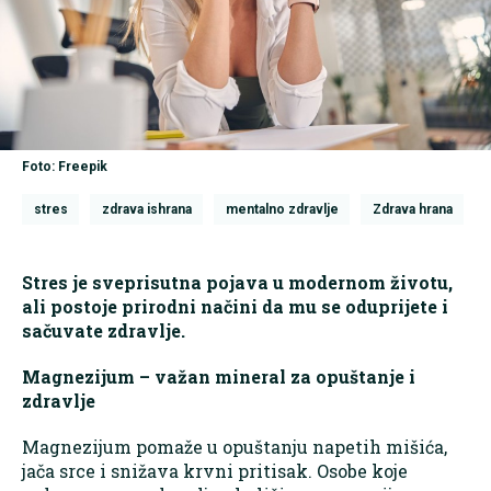
Foto: Freepik
stres
zdrava ishrana
mentalno zdravlje
Zdrava hrana
Stres je sveprisutna pojava u modernom životu,
ali postoje prirodni načini da mu se oduprijete i
sačuvate zdravlje.
Magnezijum – važan mineral za opuštanje i
zdravlje
Magnezijum pomaže u opuštanju napetih mišića,
jača srce i snižava krvni pritisak. Osobe koje