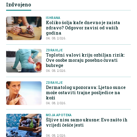
Izdvojeno
ISHRANA
Koliko šolja kafe dnevno je zaista
zdravo? Odgovor zavisi od vaših
godina
04. 08. 2026.
ZDRAVLJE
Toplotni valovi kriju ozbiljan rizik:
Ove osobe moraju posebno čuvati
bubrege
04. 08. 2026.
ZDRAVLJE
Dermatolog upozorava: Ljetno sunce
može ostaviti trajne posljedice na
koži
04. 08. 2026.
MOJA APOTEKA
Šljive nisu samo ukusne: Evo zašto ih
vrijedi češće jesti
04. 08. 2026.