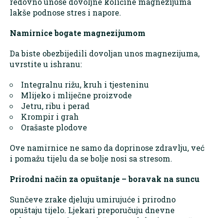
redovno unose dovoljne količine magnezijuma
lakše podnose stres i napore.
Namirnice bogate magnezijumom
Da biste obezbijedili dovoljan unos magnezijuma,
uvrstite u ishranu:
Integralnu rižu, kruh i tjesteninu
Mlijeko i mliječne proizvode
Jetru, ribu i perad
Krompir i grah
Orašaste plodove
Ove namirnice ne samo da doprinose zdravlju, već
i pomažu tijelu da se bolje nosi sa stresom.
Prirodni način za opuštanje – boravak na suncu
Sunčeve zrake djeluju umirujuće i prirodno
opuštaju tijelo. Ljekari preporučuju dnevne