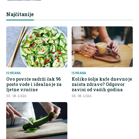
Najčitanije
ISHRANA
ISHRANA
Ovo povrće sadrži čak 96
Koliko šolja kafe dnevno je
posto vode i idealno je za
zaista zdravo? Odgovor
ljetne vrućine
zavisi od vaših godina
03. 08. 2026.
04. 08. 2026.