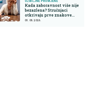
OZBILJNE PROMJENE
Kada zaboravnost više nije
bezazlena? Stručnjaci
otkrivaju prve znakove
demencije
05. 08. 2026.