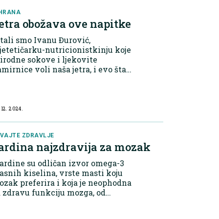
HRANA
etra obožava ove napitke
tali smo Ivanu Đurović,
jetetičarku-nutricionistkinju koje
irodne sokove i ljekovite
mirnice voli naša jetra, i evo šta
m je ona predložila, prenosi
starica. Na prvom mjestu naša
agovornica izdvaja sok od mrkve
i rendanu mrk...
 12. 2024.
VAJTE ZDRAVLJE
ardina najzdravija za mozak
ardine su odličan izvor omega-3
snih kiselina, vrste masti koju
zak preferira i koja je neophodna
 zdravu funkciju mozga, od
oznaje do emocionalnog zdravlja“,
tiče Mun i dodaje da omega-3