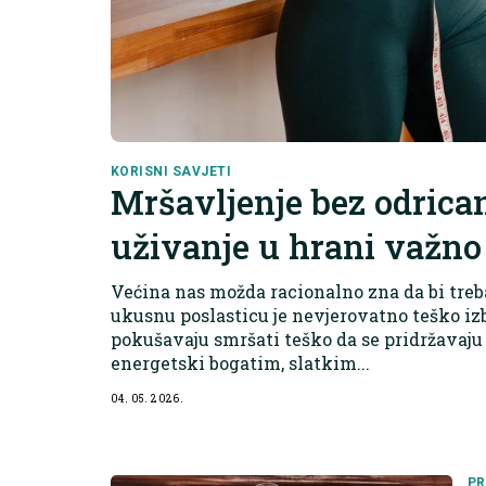
KORISNI SAVJETI
Mršavljenje bez odrican
uživanje u hrani važno
Većina nas možda racionalno zna da bi treba
ukusnu poslasticu je nevjerovatno teško izbj
pokušavaju smršati teško da se pridržavaju 
energetski bogatim, slatkim...
04. 05. 2026.
PR