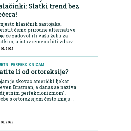
alačinki: Slatki trend bez
ećera!
jesto klasičnih sastojaka,
ristit ćemo prirodne alternative
je će zadovoljiti vašu želju za
atkim, a istovremeno biti zdravije
 vaš organizam. Koji su nam
 01. 2025.
stojci potrebni za pripremu ove
lne slastice? 350 g integralnog
.
JETNI PERFEKCIONIZAM
atite li od ortoreksije?
jam je skovao američki ljekar
even Bratman, a danas se naziva
"dijetnim perfekcionizmom".
obe s ortoreksijom često imaju
razito restriktivan pristup
ehrani, izbjegavajući brojne vrste
ane koje smatraju nezdravima, a
 može do...
 01. 2025.