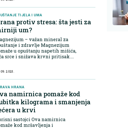
rezane na kolutove1 šalica svježe
kole1 čajna žličica bučinog ulja1
..
UŠTANJE TIJELA I UMA
rana protiv stresa: šta jesti za
irniji um?
agnezijum – važan mineral za
uštanje i zdravlje Magnezijum
maže u opuštanju napetih mišića,
ča srce i snižava krvni pritisak.
obe koje redovno unose dovoljne
oličine magnezijuma lakše
 09. 2025.
dnose stres i napore. Namirnice
gate mag...
DRAVA HRANA
va namirnica pomaže kod
ubitka kilograma i smanjenja
ećera u krvi
risni sastojci Ova namirnica
maže kod mršavljenja i