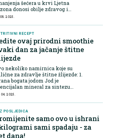
anjenja šećera u krvi Ljetna
zona donosi obilje zdravog i
usnog voća i povrća, a jedno od
 08. 2025.
iljenih svakako su krastavci!
ječ je o osvježavajućoj, sočnoj i
skokaloričnoj n...
TRITIVNI RECEPT
edite ovaj prirodni smoothie
vaki dan za jačanje štitne
lijezde
o nekoliko namirnica koje su
lične za zdravlje štitne žlijezde: 1.
ana bogata jodom Jod je
encijalan mineral za sintezu
rmona štitne žlijezde. Najbolji
 04. 2025.
i joda su: Jodirana so Morske
ge (npr. nori, wakame, kombu)
ba...
Z POSLJEDICA
romijenite samo ovo u ishrani
 kilogrami sami spadaju - za
et dana!