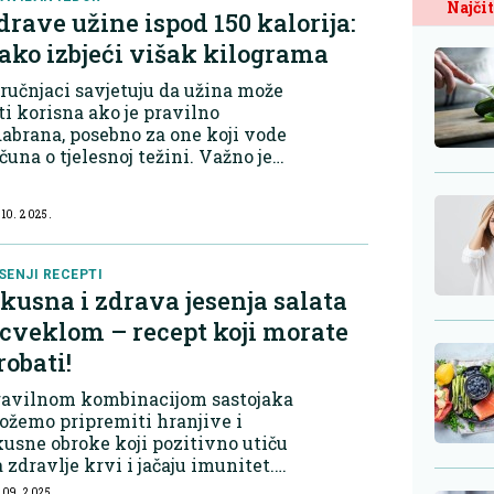
Najčit
drave užine ispod 150 kalorija:
ako izbjeći višak kilograma
ručnjaci savjetuju da užina može
ti korisna ako je pravilno
abrana, posebno za one koji vode
čuna o tjelesnoj težini. Važno je
rati užine koje sadrže proteine,
akna i zdrave masti Ove
 10. 2025.
amirnice pomažu u održavanju
jećaja sit...
SENJI RECEPTI
kusna i zdrava jesenja salata
 cveklom – recept koji morate
robati!
ravilnom kombinacijom sastojaka
žemo pripremiti hranjive i
usne obroke koji pozitivno utiču
 zdravlje krvi i jačaju imunitet.
stojci: 2 cvekle, oguljene i
 09. 2025.