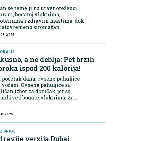
an se temelji na uravnoteženoj
hrani, bogatoj vlaknima,
roteinima i zdravim mastima, dok
e istovremeno siromašan
lorijama i brzim
 03. 2025.
ljikohidratima. Dan 1: Početak s
oćem i povrćem Za početak,
mjerite se na obrok bogat
OBALI?
kusno, a ne deblja: Pet brzih
vrćem i...
broka ispod 200 kalorija!
 početak dana, ovsene pahuljice
 voćem. Ovsene pahuljice su
ličan izbor za doručak, jer su
anljive i bogate vlaknima. Za
dnu porciju dovoljno je pola šolje
huljica, koje nose samo 150
 01. 2025.
lorija. Dodajte malo mlijeka ili
gurta...
Z BRIGE
dravija verzija Dubai