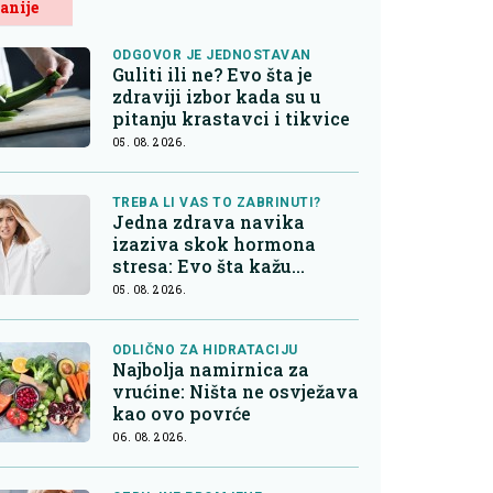
anije
ODGOVOR JE JEDNOSTAVAN
Guliti ili ne? Evo šta je
zdraviji izbor kada su u
pitanju krastavci i tikvice
05. 08. 2026.
TREBA LI VAS TO ZABRINUTI?
Jedna zdrava navika
izaziva skok hormona
stresa: Evo šta kažu
endokrinolozi
05. 08. 2026.
ODLIČNO ZA HIDRATACIJU
Najbolja namirnica za
vrućine: Ništa ne osvježava
kao ovo povrće
06. 08. 2026.