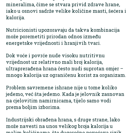
mineralima, čime se stvara privid zdrave hrane,
iako u osnovi sadrže velike količine masti, šećera i
kalorija.
Nutricionisti upozoravaju da takva kombinacija
može poremetiti prirodan odnos između
energetske vrijednosti i hranjivih tvari.
Dok voće i povrće nude visoku nutritivnu
vrijednost uz relativno mali broj kalorija,
ultraprerađena hrana često nudi suprotan omjer –
mnogo kalorija uz ograničenu korist za organizam.
Problem savremene ishrane nije u tome koliko
jedemo, već šta jedemo. Kada je jelovnik zasnovan
na cjelovitim namirnicama, tijelo samo vodi
prema boljim izborima.
Industrijski obrađena hrana, s druge strane, lako
može navesti na unos velikog broja kalorija u
malim količinama, što dugoročno povećava rizik