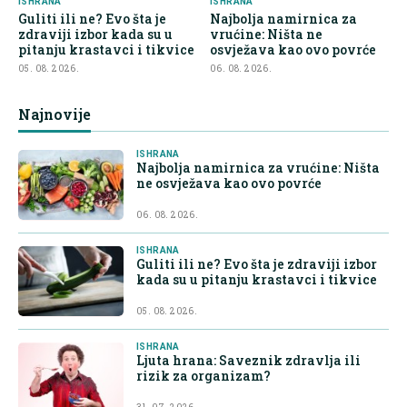
ISHRANA
ISHRANA
Guliti ili ne? Evo šta je
Najbolja namirnica za
zdraviji izbor kada su u
vrućine: Ništa ne
pitanju krastavci i tikvice
osvježava kao ovo povrće
05. 08. 2026.
06. 08. 2026.
Najnovije
ISHRANA
Najbolja namirnica za vrućine: Ništa
ne osvježava kao ovo povrće
06. 08. 2026.
ISHRANA
Guliti ili ne? Evo šta je zdraviji izbor
kada su u pitanju krastavci i tikvice
05. 08. 2026.
ISHRANA
Ljuta hrana: Saveznik zdravlja ili
rizik za organizam?