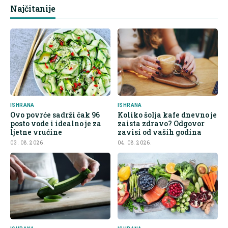
Najčitanije
ISHRANA
ISHRANA
Ovo povrće sadrži čak 96
Koliko šolja kafe dnevno je
posto vode i idealno je za
zaista zdravo? Odgovor
ljetne vrućine
zavisi od vaših godina
03. 08. 2026.
04. 08. 2026.