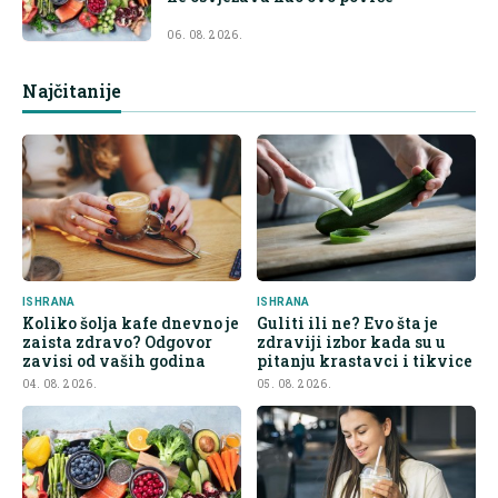
06. 08. 2026.
Najčitanije
ISHRANA
ISHRANA
Koliko šolja kafe dnevno je
Guliti ili ne? Evo šta je
zaista zdravo? Odgovor
zdraviji izbor kada su u
zavisi od vaših godina
pitanju krastavci i tikvice
04. 08. 2026.
05. 08. 2026.