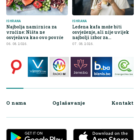
ISHRANA
ISHRANA
Najbolja namirnica za
Ledena kafa može biti
vrućine: Ništa ne
osvježenje, ali nije uvijek
osvježava kao ovo povrće
najbolji izbor za
hidrataciju
06. 08. 2026.
07. 08. 2026.
O nama
Oglašavanje
Kontakt