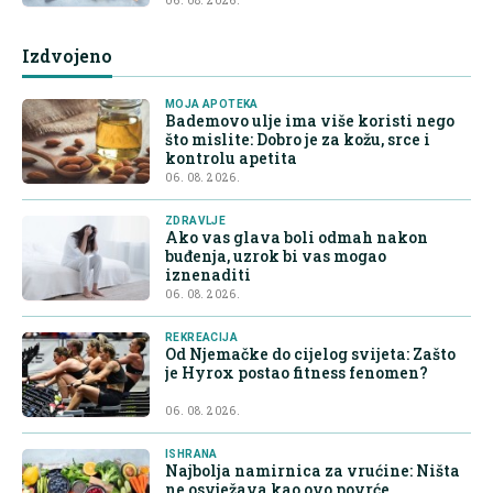
06. 08. 2026.
Izdvojeno
MOJA APOTEKA
Bademovo ulje ima više koristi nego
što mislite: Dobro je za kožu, srce i
kontrolu apetita
06. 08. 2026.
ZDRAVLJE
Ako vas glava boli odmah nakon
buđenja, uzrok bi vas mogao
iznenaditi
06. 08. 2026.
REKREACIJA
Od Njemačke do cijelog svijeta: Zašto
je Hyrox postao fitness fenomen?
06. 08. 2026.
ISHRANA
Najbolja namirnica za vrućine: Ništa
ne osvježava kao ovo povrće