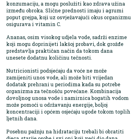
konzumaciju, a mogu poslužiti kao zdrava užina
između obroka. Slične prednosti imaju i agrumi
poput grejpa, koji uz osvježavajući okus organizmu
osigurava i vitamin C.
Ananas, osim visokog udjela vode, sadrži enzime
koji mogu doprinijeti lakšoj probavi, dok grožđe
predstavlja praktičan način da tokom dana
unesete dodatnu količinu tečnosti.
Nutricionisti podsjećaju da voće ne može
zamijeniti unos vode, ali može biti vrijedan
dodatak prehrani u periodima kada su potrebe
organizma za tečnošću povećane. Kombinacija
dovoljnog unosa vode i namirnica bogatih vodom
može pomoći u održavanju energije, boljoj
koncentraciji i općem osjećaju ugode tokom toplih
ljetnih dana.
Posebnu pažnju na hidrataciju trebali bi obratiti
djeca, starije osobe i svi oni koji veći dio dana