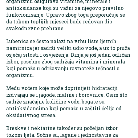
organizmu osigurava vitamine, minerale i
antioksidanse koji su važni za njegovo pravilno
funkcionisanje. Upravo zbog toga preporučuje se
da tokom toplijih mjeseci bude redovan dio
svakodnevne prehrane.
Lubenica se često nalazi na vrhu liste ljetnih
namirnica jer sadrži veliki udio vode, a uz to pruža
osjećaj sitosti i osvježenja. Dinja je još jedan odličan
izbor, posebno zbog sadržaja vitamina i minerala
koji pomažu u održavanju ravnoteže tečnosti u
organizmu.
Među voćem koje može doprinijeti hidrataciji
izdvajaju se i jagode, maline i borovnice. Osim što
sadrže značajne količine vode, bogate su
antioksidansima koji pomažu u zaštiti ćelija od
oksidativnog stresa.
Breskve i nektarine također su poželjan izbor
tokom ljeta. Sočne su, lagane i jednostavne za