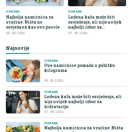
ISHRANA
ISHRANA
Najbolja namirnica za
Ledena kafa može biti
vrućine: Ništa ne
osvježenje, ali nije uvijek
osvježava kao ovo povrće
najbolji izbor za
hidrataciju
06. 08. 2026.
07. 08. 2026.
Najnovije
ISHRANA
Ove namirnice pomažu u gubitku
kilograma
08. 08. 2026.
ISHRANA
Ledena kafa može biti osvježenje, ali
nije uvijek najbolji izbor za
hidrataciju
07. 08. 2026.
ISHRANA
Najbolja namirnica za vrućine: Ništa