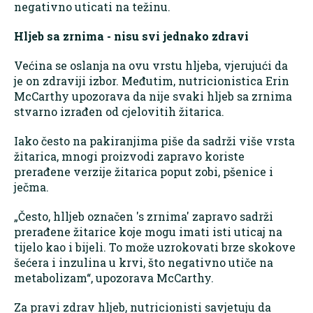
negativno uticati na težinu.
Hljeb sa zrnima - nisu svi jednako zdravi
Većina se oslanja na ovu vrstu hljeba, vjerujući da
je on zdraviji izbor. Međutim, nutricionistica Erin
McCarthy upozorava da nije svaki hljeb sa zrnima
stvarno izrađen od cjelovitih žitarica.
Iako često na pakiranjima piše da sadrži više vrsta
žitarica, mnogi proizvodi zapravo koriste
prerađene verzije žitarica poput zobi, pšenice i
ječma.
„Često, hlljeb označen 's zrnima' zapravo sadrži
prerađene žitarice koje mogu imati isti uticaj na
tijelo kao i bijeli. To može uzrokovati brze skokove
šećera i inzulina u krvi, što negativno utiče na
metabolizam“, upozorava McCarthy.
Za pravi zdrav hljeb, nutricionisti savjetuju da