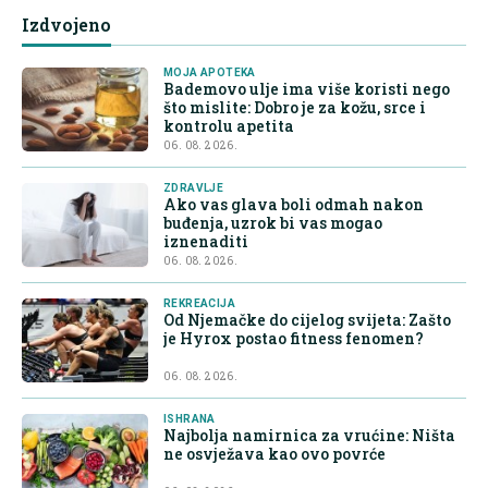
Izdvojeno
MOJA APOTEKA
Bademovo ulje ima više koristi nego
što mislite: Dobro je za kožu, srce i
kontrolu apetita
06. 08. 2026.
ZDRAVLJE
Ako vas glava boli odmah nakon
buđenja, uzrok bi vas mogao
iznenaditi
06. 08. 2026.
REKREACIJA
Od Njemačke do cijelog svijeta: Zašto
je Hyrox postao fitness fenomen?
06. 08. 2026.
ISHRANA
Najbolja namirnica za vrućine: Ništa
ne osvježava kao ovo povrće