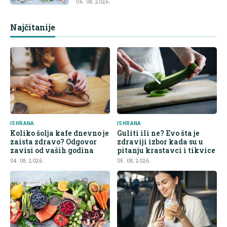
06. 08. 2026.
Najčitanije
ISHRANA
ISHRANA
Koliko šolja kafe dnevno je
Guliti ili ne? Evo šta je
zaista zdravo? Odgovor
zdraviji izbor kada su u
zavisi od vaših godina
pitanju krastavci i tikvice
04. 08. 2026.
05. 08. 2026.