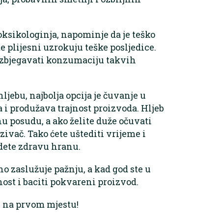
ksikologinja, napominje da je teško
e plijesni uzrokuju teške posljedice.
i izbjegavati konzumaciju takvih
hljebu, najbolja opcija je čuvanje u
a i produžava trajnost proizvoda. Hljeb
 posudu, a ako želite duže očuvati
zivač. Tako ćete uštediti vrijeme i
edete zdravu hranu.
no zaslužuje pažnju, a kad god ste u
nost i baciti pokvareni proizvod.
ti na prvom mjestu!