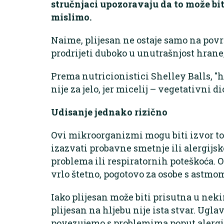
stručnjaci upozoravaju da to može bit
mislimo.
Naime, plijesan ne ostaje samo na povr
prodrijeti duboko u unutrašnjost hrane,
Prema nutricionistici Shelley Balls, "h
nije za jelo, jer micelij – vegetativni d
Udisanje jednako rizično
Ovi mikroorganizmi mogu biti izvor t
izazvati probavne smetnje ili alergijske
problema ili respiratornih poteškoća. O
vrlo štetno, pogotovo za osobe s astmo
Iako plijesan može biti prisutna u ne
plijesan na hljebu nije ista stvar. Ugla
povezujemo s problemima poput alergij