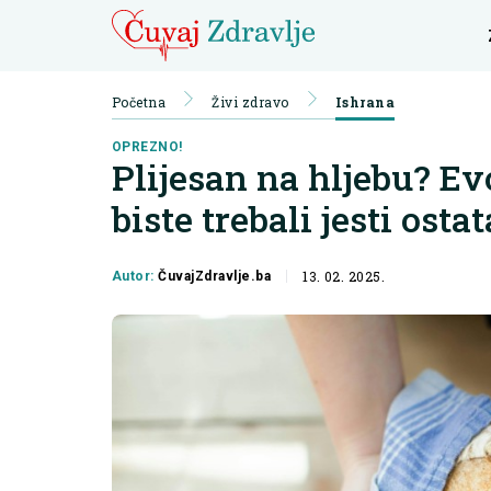
Početna
Živi zdravo
Ishrana
OPREZNO!
Plijesan na hljebu? Ev
biste trebali jesti osta
13. 02. 2025.
Autor:
ČuvajZdravlje.ba