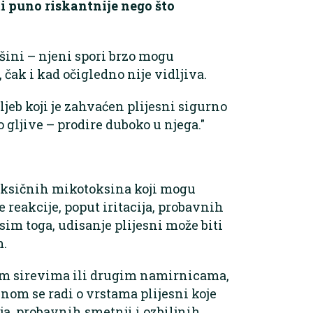
i puno riskantnije nego što
šini – njeni spori brzo mogu
 čak i kad očigledno nije vidljiva.
ljeb koji je zahvaćen plijesni sigurno
io gljive – prodire duboko u njega."
oksičnih mikotoksina koji mogu
 reakcije, poput iritacija, probavnih
sim toga, udisanje plijesni može biti
m.
kim sirevima ili drugim namirnicama,
vnom se radi o vrstama plijesni koje
a, probavnih smetnji i ozbiljnih