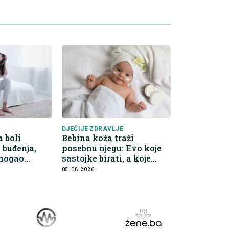
DJEČIJE ZDRAVLJE
 boli
Bebina koža traži
buđenja,
posebnu njegu: Evo koje
 mogao
sastojke birati, a koje
preskočiti
05. 08. 2026.