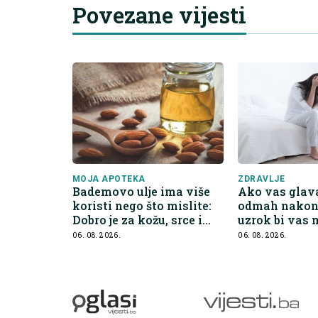
Povezane vijesti
MOJA APOTEKA
ZDRAVLJE
Bademovo ulje ima više
Ako vas glava
koristi nego što mislite:
odmah nakon 
Dobro je za kožu, srce i
uzrok bi vas
kontrolu apetita
iznenaditi
06. 08. 2026.
06. 08. 2026.