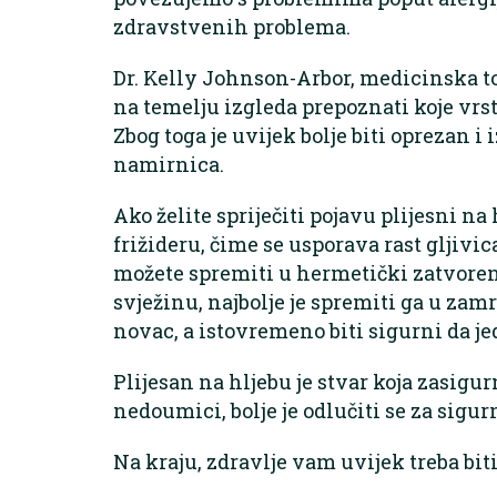
zdravstvenih problema.
Dr. Kelly Johnson-Arbor, medicinska to
na temelju izgleda prepoznati koje vrst
Zbog toga je uvijek bolje biti oprezan 
namirnica.
Ako želite spriječiti pojavu plijesni na 
frižideru, čime se usporava rast gljivic
možete spremiti u hermetički zatvorenu
svježinu, najbolje je spremiti ga u zamr
novac, a istovremeno biti sigurni da j
Plijesan na hljebu je stvar koja zasigur
nedoumici, bolje je odlučiti se za sigur
Na kraju, zdravlje vam uvijek treba bi