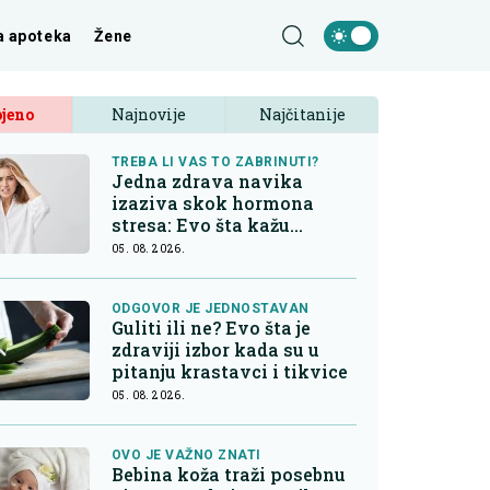
a apoteka
Žene
jeno
Najnovije
Najčitanije
TREBA LI VAS TO ZABRINUTI?
Jedna zdrava navika
izaziva skok hormona
stresa: Evo šta kažu
endokrinolozi
05. 08. 2026.
ODGOVOR JE JEDNOSTAVAN
Guliti ili ne? Evo šta je
zdraviji izbor kada su u
pitanju krastavci i tikvice
05. 08. 2026.
OVO JE VAŽNO ZNATI
Bebina koža traži posebnu