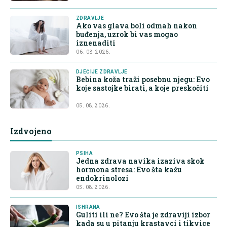
ZDRAVLJE
Ako vas glava boli odmah nakon
buđenja, uzrok bi vas mogao
iznenaditi
06. 08. 2026.
DJEČIJE ZDRAVLJE
Bebina koža traži posebnu njegu: Evo
koje sastojke birati, a koje preskočiti
05. 08. 2026.
Izdvojeno
PSIHA
Jedna zdrava navika izaziva skok
hormona stresa: Evo šta kažu
endokrinolozi
05. 08. 2026.
ISHRANA
Guliti ili ne? Evo šta je zdraviji izbor
kada su u pitanju krastavci i tikvice