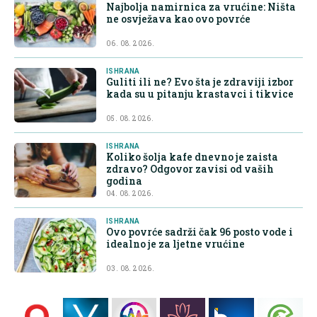
Najbolja namirnica za vrućine: Ništa
ne osvježava kao ovo povrće
06. 08. 2026.
ISHRANA
Guliti ili ne? Evo šta je zdraviji izbor
kada su u pitanju krastavci i tikvice
05. 08. 2026.
ISHRANA
Koliko šolja kafe dnevno je zaista
zdravo? Odgovor zavisi od vaših
godina
04. 08. 2026.
ISHRANA
Ovo povrće sadrži čak 96 posto vode i
idealno je za ljetne vrućine
03. 08. 2026.