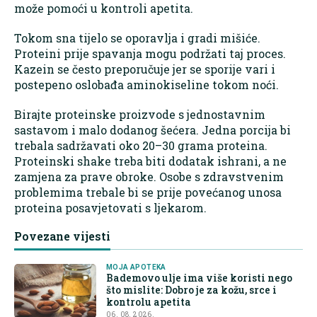
može pomoći u kontroli apetita.
Tokom sna tijelo se oporavlja i gradi mišiće.
Proteini prije spavanja mogu podržati taj proces.
Kazein se često preporučuje jer se sporije vari i
postepeno oslobađa aminokiseline tokom noći.
Birajte proteinske proizvode s jednostavnim
sastavom i malo dodanog šećera. Jedna porcija bi
trebala sadržavati oko 20–30 grama proteina.
Proteinski shake treba biti dodatak ishrani, a ne
zamjena za prave obroke. Osobe s zdravstvenim
problemima trebale bi se prije povećanog unosa
proteina posavjetovati s ljekarom.
Povezane vijesti
MOJA APOTEKA
Bademovo ulje ima više koristi nego
što mislite: Dobro je za kožu, srce i
kontrolu apetita
06. 08. 2026.