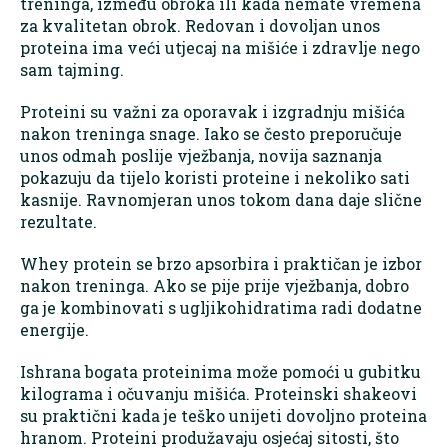
treninga, između obroka ili kada nemate vremena
za kvalitetan obrok. Redovan i dovoljan unos
proteina ima veći utjecaj na mišiće i zdravlje nego
sam tajming.
Proteini su važni za oporavak i izgradnju mišića
nakon treninga snage. Iako se često preporučuje
unos odmah poslije vježbanja, novija saznanja
pokazuju da tijelo koristi proteine i nekoliko sati
kasnije. Ravnomjeran unos tokom dana daje slične
rezultate.
Whey protein se brzo apsorbira i praktičan je izbor
nakon treninga. Ako se pije prije vježbanja, dobro
ga je kombinovati s ugljikohidratima radi dodatne
energije.
Ishrana bogata proteinima može pomoći u gubitku
kilograma i očuvanju mišića. Proteinski shakeovi
su praktični kada je teško unijeti dovoljno proteina
hranom. Proteini produžavaju osjećaj sitosti, što