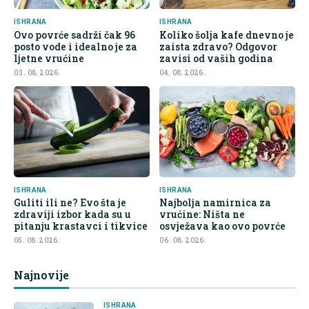
ISHRANA
ISHRANA
Ovo povrće sadrži čak 96
Koliko šolja kafe dnevno je
posto vode i idealno je za
zaista zdravo? Odgovor
ljetne vrućine
zavisi od vaših godina
03. 08. 2026.
04. 08. 2026.
ISHRANA
ISHRANA
Guliti ili ne? Evo šta je
Najbolja namirnica za
zdraviji izbor kada su u
vrućine: Ništa ne
pitanju krastavci i tikvice
osvježava kao ovo povrće
05. 08. 2026.
06. 08. 2026.
Najnovije
ISHRANA