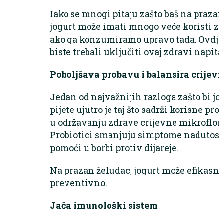
Iako se mnogi pitaju zašto baš na praza
jogurt može imati mnogo veće koristi z
ako ga konzumiramo upravo tada. Ovdje
biste trebali uključiti ovaj zdravi napi
Poboljšava probavu i balansira crije
Jedan od najvažnijih razloga zašto bi jo
pijete ujutro je taj što sadrži korisne p
u održavanju zdrave crijevne mikroflor
Probiotici smanjuju simptome nadutosti
pomoći u borbi protiv dijareje.
Na prazan želudac, jogurt može efikasnij
preventivno.
Jača imunološki sistem