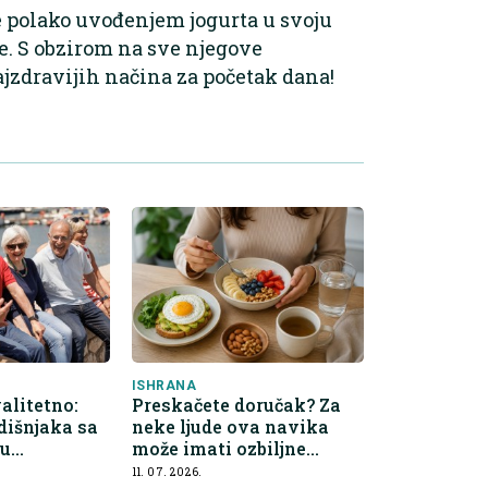
e polako uvođenjem jogurta u svoju
te. S obzirom na sve njegove
ajzdravijih načina za početak dana!
ISHRANA
alitetno:
Preskačete doručak? Za
dišnjaka sa
neke ljude ova navika
gu
može imati ozbiljne
ogled na
posljedice
11. 07. 2026.