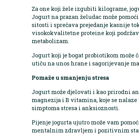
Za one koji žele izgubiti kilograme, jo
Jogurt na prazan želudac može pomoći u 
sitosti i sprečava prejedanje kasnije t
visokokvalitetne proteine koji podržav
metabolizam.
Jogurt koji je bogat probiotikom može 
utiču na unos hrane i sagorijevanje ma
Pomaže u smanjenju stresa
Jogurt može djelovati i kao prirodni an
magnezija i B vitamina, koje se nalaz
simptoma stresa i anksioznosti.
Pijenje jogurta ujutro može vam pomoć
mentalnim zdravljem i pozitivnim st