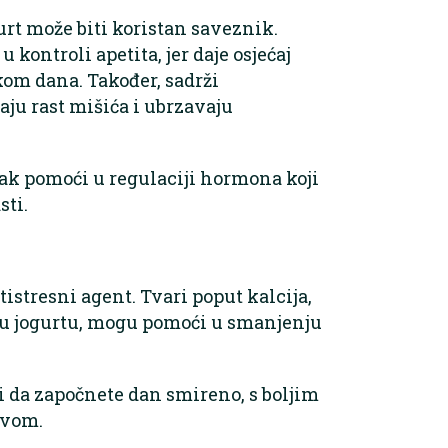
gurt može biti koristan saveznik.
kontroli apetita, jer daje osjećaj
okom dana. Također, sadrži
aju rast mišića i ubrzavaju
čak pomoći u regulaciji hormona koji
sti.
tistresni agent. Tvari poput kalcija,
e u jogurtu, mogu pomoći u smanjenju
i da započnete dan smireno, s boljim
avom.