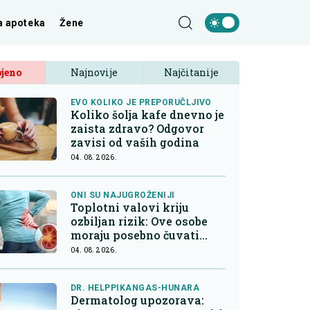
a apoteka
Žene
jeno
Najnovije
Najčitanije
EVO KOLIKO JE PREPORUČLJIVO
Koliko šolja kafe dnevno je
zaista zdravo? Odgovor
zavisi od vaših godina
04. 08. 2026.
ONI SU NAJUGROŽENIJI
Toplotni valovi kriju
ozbiljan rizik: Ove osobe
moraju posebno čuvati
bubrege
04. 08. 2026.
DR. HELPPIKANGAS-HUNARA
Dermatolog upozorava: