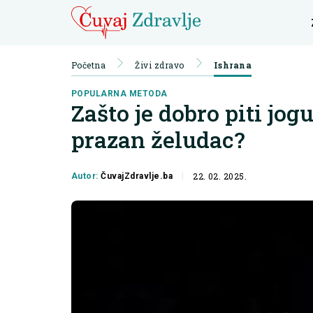
Početna
Živi zdravo
Ishrana
POPULARNA METODA
Zašto je dobro piti jog
prazan želudac?
22. 02. 2025.
Autor:
ČuvajZdravlje.ba