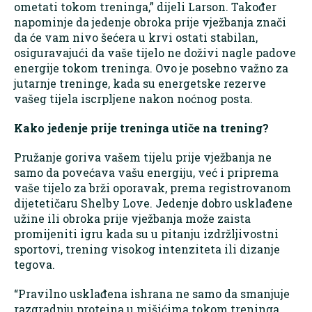
ometati tokom treninga,” dijeli Larson. Također
napominje da jedenje obroka prije vježbanja znači
da će vam nivo šećera u krvi ostati stabilan,
osiguravajući da vaše tijelo ne doživi nagle padove
energije tokom treninga. Ovo je posebno važno za
jutarnje treninge, kada su energetske rezerve
vašeg tijela iscrpljene nakon noćnog posta.
Kako jedenje prije treninga utiče na trening?
Pružanje goriva vašem tijelu prije vježbanja ne
samo da povećava vašu energiju, već i priprema
vaše tijelo za brži oporavak, prema registrovanom
dijetetičaru Shelby Love. Jedenje dobro usklađene
užine ili obroka prije vježbanja može zaista
promijeniti igru kada su u pitanju izdržljivostni
sportovi, trening visokog intenziteta ili dizanje
tegova.
“Pravilno usklađena ishrana ne samo da smanjuje
razgradnju proteina u mišićima tokom treninga,