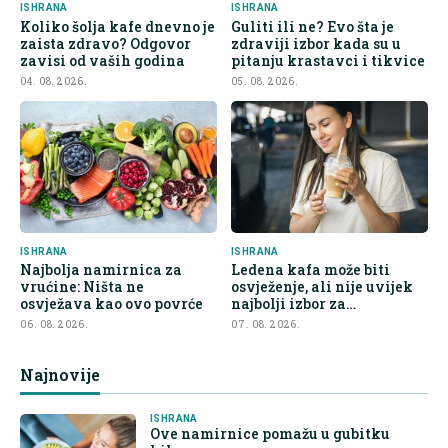
ISHRANA
ISHRANA
Koliko šolja kafe dnevno je
Guliti ili ne? Evo šta je
zaista zdravo? Odgovor
zdraviji izbor kada su u
zavisi od vaših godina
pitanju krastavci i tikvice
04. 08. 2026.
05. 08. 2026.
ISHRANA
ISHRANA
Najbolja namirnica za
Ledena kafa može biti
vrućine: Ništa ne
osvježenje, ali nije uvijek
osvježava kao ovo povrće
najbolji izbor za
hidrataciju
06. 08. 2026.
07. 08. 2026.
Najnovije
ISHRANA
Ove namirnice pomažu u gubitku