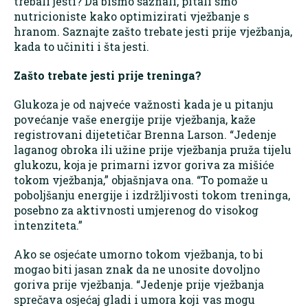
trebali jesti? Da bismo saznali, pitali smo
nutricioniste kako optimizirati vježbanje s
hranom. Saznajte zašto trebate jesti prije vježbanja,
kada to učiniti i šta jesti.
Zašto trebate jesti prije treninga?
Glukoza je od najveće važnosti kada je u pitanju
povećanje vaše energije prije vježbanja, kaže
registrovani dijetetičar Brenna Larson. “Jedenje
laganog obroka ili užine prije vježbanja pruža tijelu
glukozu, koja je primarni izvor goriva za mišiće
tokom vježbanja,” objašnjava ona. “To pomaže u
poboljšanju energije i izdržljivosti tokom treninga,
posebno za aktivnosti umjerenog do visokog
intenziteta.”
Ako se osjećate umorno tokom vježbanja, to bi
mogao biti jasan znak da ne unosite dovoljno
goriva prije vježbanja. “Jedenje prije vježbanja
sprečava osjećaj gladi i umora koji vas mogu