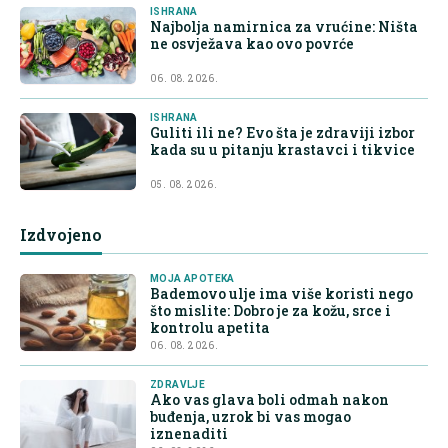
ISHRANA
Najbolja namirnica za vrućine: Ništa
ne osvježava kao ovo povrće
06. 08. 2026.
ISHRANA
Guliti ili ne? Evo šta je zdraviji izbor
kada su u pitanju krastavci i tikvice
05. 08. 2026.
Izdvojeno
MOJA APOTEKA
Bademovo ulje ima više koristi nego
što mislite: Dobro je za kožu, srce i
kontrolu apetita
06. 08. 2026.
ZDRAVLJE
Ako vas glava boli odmah nakon
buđenja, uzrok bi vas mogao
iznenaditi