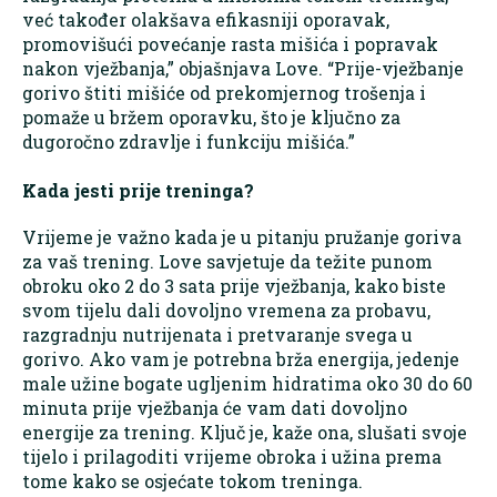
već također olakšava efikasniji oporavak,
promovišući povećanje rasta mišića i popravak
nakon vježbanja,” objašnjava Love. “Prije-vježbanje
gorivo štiti mišiće od prekomjernog trošenja i
pomaže u bržem oporavku, što je ključno za
dugoročno zdravlje i funkciju mišića.”
Kada jesti prije treninga?
Vrijeme je važno kada je u pitanju pružanje goriva
za vaš trening. Love savjetuje da težite punom
obroku oko 2 do 3 sata prije vježbanja, kako biste
svom tijelu dali dovoljno vremena za probavu,
razgradnju nutrijenata i pretvaranje svega u
gorivo. Ako vam je potrebna brža energija, jedenje
male užine bogate ugljenim hidratima oko 30 do 60
minuta prije vježbanja će vam dati dovoljno
energije za trening. Ključ je, kaže ona, slušati svoje
tijelo i prilagoditi vrijeme obroka i užina prema
tome kako se osjećate tokom treninga.