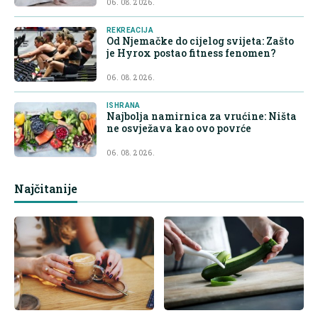
06. 08. 2026.
REKREACIJA
Od Njemačke do cijelog svijeta: Zašto
je Hyrox postao fitness fenomen?
06. 08. 2026.
ISHRANA
Najbolja namirnica za vrućine: Ništa
ne osvježava kao ovo povrće
06. 08. 2026.
Najčitanije