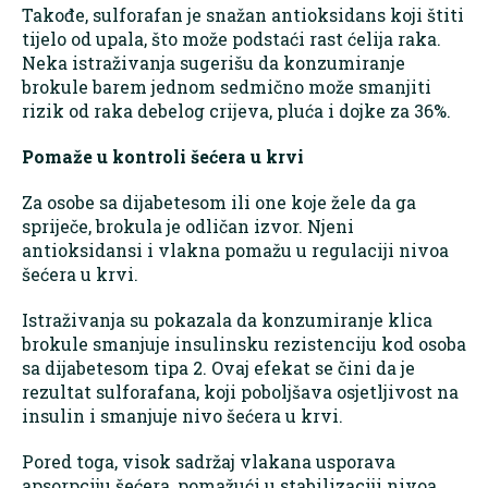
Takođe, sulforafan je snažan antioksidans koji štiti
tijelo od upala, što može podstaći rast ćelija raka.
Neka istraživanja sugerišu da konzumiranje
brokule barem jednom sedmično može smanjiti
rizik od raka debelog crijeva, pluća i dojke za 36%.
Pomaže u kontroli šećera u krvi
Za osobe sa dijabetesom ili one koje žele da ga
spriječe, brokula je odličan izvor. Njeni
antioksidansi i vlakna pomažu u regulaciji nivoa
šećera u krvi.
Istraživanja su pokazala da konzumiranje klica
brokule smanjuje insulinsku rezistenciju kod osoba
sa dijabetesom tipa 2. Ovaj efekat se čini da je
rezultat sulforafana, koji poboljšava osjetljivost na
insulin i smanjuje nivo šećera u krvi.
Pored toga, visok sadržaj vlakana usporava
apsorpciju šećera, pomažući u stabilizaciji nivoa