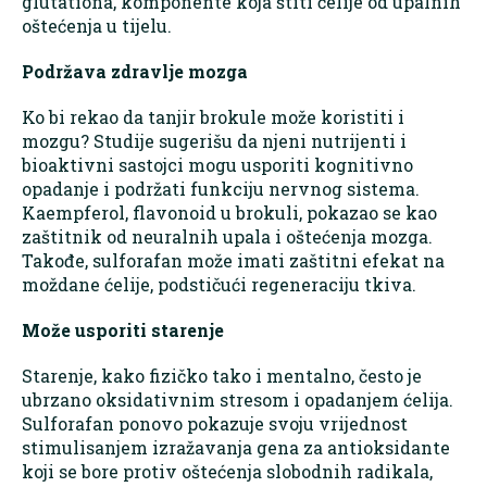
glutationa, komponente koja štiti ćelije od upalnih
oštećenja u tijelu.
Podržava zdravlje mozga
Ko bi rekao da tanjir brokule može koristiti i
mozgu? Studije sugerišu da njeni nutrijenti i
bioaktivni sastojci mogu usporiti kognitivno
opadanje i podržati funkciju nervnog sistema.
Kaempferol, flavonoid u brokuli, pokazao se kao
zaštitnik od neuralnih upala i oštećenja mozga.
Takođe, sulforafan može imati zaštitni efekat na
moždane ćelije, podstičući regeneraciju tkiva.
Može usporiti starenje
Starenje, kako fizičko tako i mentalno, često je
ubrzano oksidativnim stresom i opadanjem ćelija.
Sulforafan ponovo pokazuje svoju vrijednost
stimulisanjem izražavanja gena za antioksidante
koji se bore protiv oštećenja slobodnih radikala,