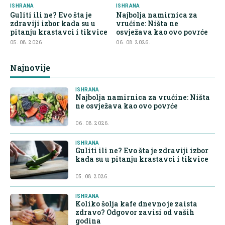
ISHRANA
ISHRANA
Guliti ili ne? Evo šta je
Najbolja namirnica za
zdraviji izbor kada su u
vrućine: Ništa ne
pitanju krastavci i tikvice
osvježava kao ovo povrće
05. 08. 2026.
06. 08. 2026.
Najnovije
ISHRANA
Najbolja namirnica za vrućine: Ništa
ne osvježava kao ovo povrće
06. 08. 2026.
ISHRANA
Guliti ili ne? Evo šta je zdraviji izbor
kada su u pitanju krastavci i tikvice
05. 08. 2026.
ISHRANA
Koliko šolja kafe dnevno je zaista
zdravo? Odgovor zavisi od vaših
godina