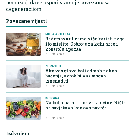
pomažući da se uspori starenje povezano sa
degeneracijom.
Povezane vijesti
MOJA APOTEKA
Bademovo ulje ima više koristi nego
što mislite: Dobro je za kožu, srce i
kontrolu apetita
06. 08. 2026.
ZDRAVLJE
Ako vas glava boli odmah nakon
buđenja, uzrok bi vas mogao
iznenaditi
06. 08. 2026.
ISHRANA
Najbolja namirnica za vrućine: Ništa
ne osvježava kao ovo povrće
06. 08. 2026.
Izdvojeno