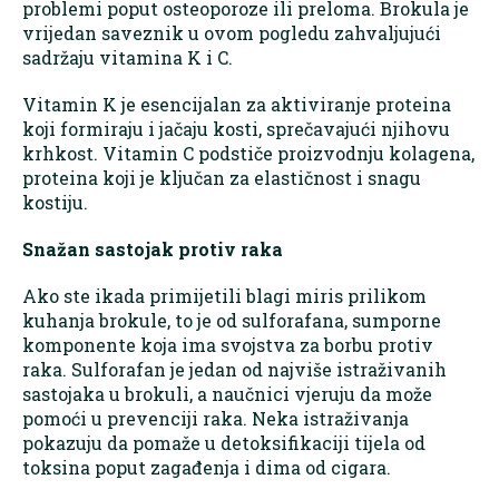
problemi poput osteoporoze ili preloma. Brokula je
vrijedan saveznik u ovom pogledu zahvaljujući
sadržaju vitamina K i C.
Vitamin K je esencijalan za aktiviranje proteina
koji formiraju i jačaju kosti, sprečavajući njihovu
krhkost. Vitamin C podstiče proizvodnju kolagena,
proteina koji je ključan za elastičnost i snagu
kostiju.
Snažan sastojak protiv raka
Ako ste ikada primijetili blagi miris prilikom
kuhanja brokule, to je od sulforafana, sumporne
komponente koja ima svojstva za borbu protiv
raka. Sulforafan je jedan od najviše istraživanih
sastojaka u brokuli, a naučnici vjeruju da može
pomoći u prevenciji raka. Neka istraživanja
pokazuju da pomaže u detoksifikaciji tijela od
toksina poput zagađenja i dima od cigara.