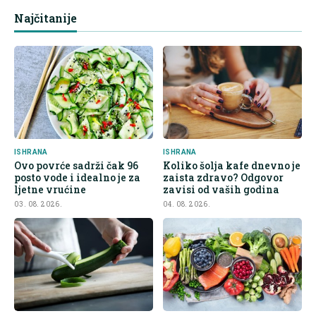
Najčitanije
ISHRANA
ISHRANA
Ovo povrće sadrži čak 96
Koliko šolja kafe dnevno je
posto vode i idealno je za
zaista zdravo? Odgovor
ljetne vrućine
zavisi od vaših godina
03. 08. 2026.
04. 08. 2026.