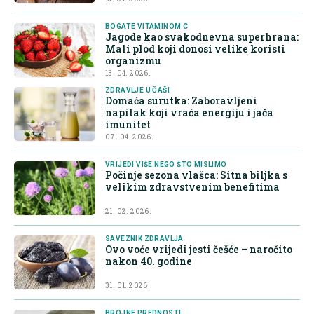
BOGATE VITAMINOM C
Jagode kao svakodnevna superhrana:
Mali plod koji donosi velike koristi
organizmu
13. 04. 2026.
ZDRAVLJE U ČAŠI
Domaća surutka: Zaboravljeni
napitak koji vraća energiju i jača
imunitet
07. 04. 2026.
VRIJEDI VIŠE NEGO ŠTO MISLIMO
Počinje sezona vlašca: Sitna biljka s
velikim zdravstvenim benefitima
21. 02. 2026.
SAVEZNIK ZDRAVLJA
Ovo voće vrijedi jesti češće – naročito
nakon 40. godine
31. 01. 2026.
BROJNE PREDNOSTI