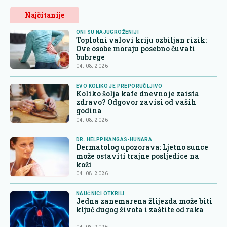
Najčitanije
ONI SU NAJUGROŽENIJI
Toplotni valovi kriju ozbiljan rizik:
Ove osobe moraju posebno čuvati
bubrege
04. 08. 2026.
EVO KOLIKO JE PREPORUČLJIVO
Koliko šolja kafe dnevno je zaista
zdravo? Odgovor zavisi od vaših
godina
04. 08. 2026.
DR. HELPPIKANGAS-HUNARA
Dermatolog upozorava: Ljetno sunce
može ostaviti trajne posljedice na
koži
04. 08. 2026.
NAUČNICI OTKRILI
Jedna zanemarena žlijezda može biti
ključ dugog života i zaštite od raka