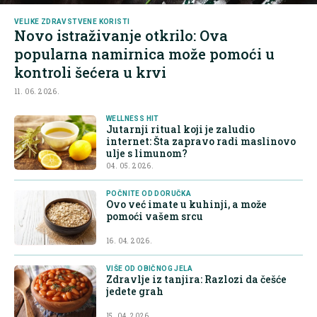
VELIKE ZDRAVSTVENE KORISTI
Novo istraživanje otkrilo: Ova
popularna namirnica može pomoći u
kontroli šećera u krvi
11. 06. 2026.
WELLNESS HIT
Jutarnji ritual koji je zaludio
internet: Šta zapravo radi maslinovo
ulje s limunom?
04. 05. 2026.
POČNITE OD DORUČKA
Ovo već imate u kuhinji, a može
pomoći vašem srcu
16. 04. 2026.
VIŠE OD OBIČNOG JELA
Zdravlje iz tanjira: Razlozi da češće
jedete grah
15. 04. 2026.