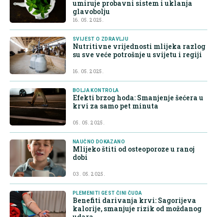
umiruje probavni sistem i uklanja
glavobolju
16. 05. 2025.
SVIJEST O ZDRAVLJU
Nutritivne vrijednosti mlijeka razlog
su sve veće potrošnje u svijetu i regiji
16. 05. 2025.
BOLJA KONTROLA
Efekti brzog hoda: Smanjenje šećera u
krvi za samo pet minuta
05. 05. 2025.
NAUČNO DOKAZANO
Mlijeko štiti od osteoporoze u ranoj
dobi
03. 05. 2025.
PLEMENITI GEST ČINI ČUDA
Benefiti darivanja krvi: Sagorijeva
kalorije, smanjuje rizik od moždanog
udara...