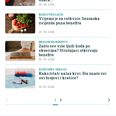
16. 04. 2025.
BLAGO PROLJEĆA
Vrijeme je za rotkvice: Sezonska
zvijezda puna benefita
16. 04. 2025.
MEDICINSKI BENEFITI
Zašto sve više ljudi hoda po
ekserima? Stručnjaci otkrivaju
benefite
19. 03. 2025.
DONOSIMO TABLICU
Kako čitati nalaz krvi: Šta znače svi
ovi brojevi i kratice?
14. 03. 2025.
1
2