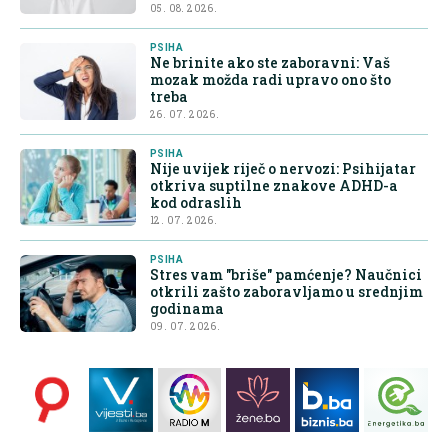
05. 08. 2026.
PSIHA
Ne brinite ako ste zaboravni: Vaš
mozak možda radi upravo ono što
treba
26. 07. 2026.
PSIHA
Nije uvijek riječ o nervozi: Psihijatar
otkriva suptilne znakove ADHD-a
kod odraslih
12. 07. 2026.
PSIHA
Stres vam "briše" pamćenje? Naučnici
otkrili zašto zaboravljamo u srednjim
godinama
09. 07. 2026.