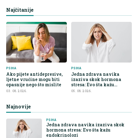
Najčitanije
PSIHA
PSIHA
Ako pijete antidepresive,
Jedna zdrava navika
ljetne vrućine mogu biti
izaziva skok hormona
opasnije nego što mislite
stresa: Evo šta kažu
endokrinolozi
03. 08. 2026.
05. 08. 2026.
Najnovije
PSIHA
Jedna zdrava navika izaziva skok
hormona stresa: Evo šta kažu
endokrinolozi