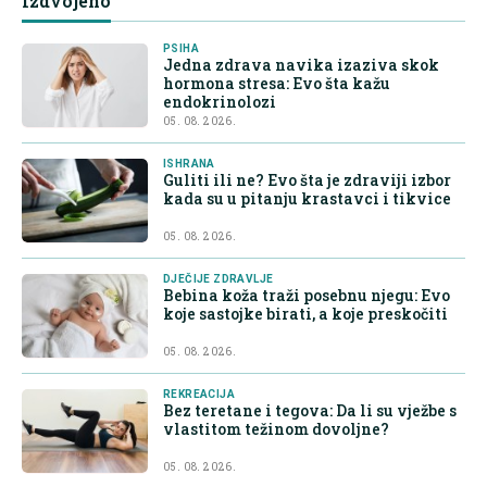
Izdvojeno
PSIHA
Jedna zdrava navika izaziva skok
hormona stresa: Evo šta kažu
endokrinolozi
05. 08. 2026.
ISHRANA
Guliti ili ne? Evo šta je zdraviji izbor
kada su u pitanju krastavci i tikvice
05. 08. 2026.
DJEČIJE ZDRAVLJE
Bebina koža traži posebnu njegu: Evo
koje sastojke birati, a koje preskočiti
05. 08. 2026.
REKREACIJA
Bez teretane i tegova: Da li su vježbe s
vlastitom težinom dovoljne?
05. 08. 2026.