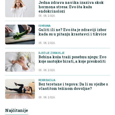
Jedna zdrava navika izaziva skok
hormona stresa: Evo šta kažu
endokrinolozi
05. 08. 2026.
ISHRANA
Guliti ili ne? Evo šta je zdraviji izbor
kada su u pitanju krastavci i tikvice
05. 08. 2026.
DJEČIJE ZDRAVLJE
Bebina koža traži posebnu njegu: Evo
koje sastojke birati, a koje preskočiti
05. 08. 2026.
REKREACIJA
Bez teretane i tegova: Da li su vježbe s
vlastitom težinom dovoljne?
05. 08. 2026.
Najčitanije