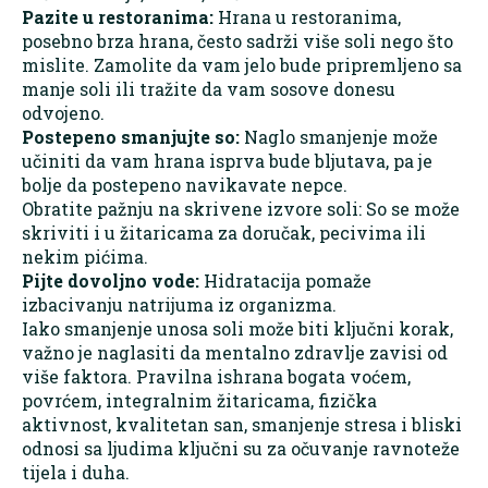
Pazite u restoranima:
Hrana u restoranima,
posebno brza hrana, često sadrži više soli nego što
mislite. Zamolite da vam jelo bude pripremljeno sa
manje soli ili tražite da vam sosove donesu
odvojeno.
Postepeno smanjujte so:
Naglo smanjenje može
učiniti da vam hrana isprva bude bljutava, pa je
bolje da postepeno navikavate nepce.
Obratite pažnju na skrivene izvore soli: So se može
skriviti i u žitaricama za doručak, pecivima ili
nekim pićima.
Pijte dovoljno vode:
Hidratacija pomaže
izbacivanju natrijuma iz organizma.
Iako smanjenje unosa soli može biti ključni korak,
važno je naglasiti da mentalno zdravlje zavisi od
više faktora. Pravilna ishrana bogata voćem,
povrćem, integralnim žitaricama, fizička
aktivnost, kvalitetan san, smanjenje stresa i bliski
odnosi sa ljudima ključni su za očuvanje ravnoteže
tijela i duha.