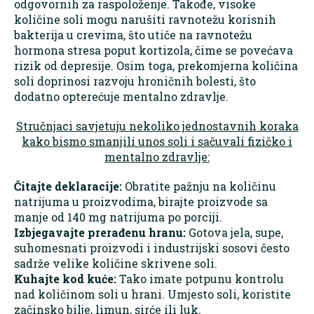
odgovornih za raspoloženje. Takođe, visoke
količine soli mogu narušiti ravnotežu korisnih
bakterija u crevima, što utiče na ravnotežu
hormona stresa poput kortizola, čime se povećava
rizik od depresije. Osim toga, prekomjerna količina
soli doprinosi razvoju hroničnih bolesti, što
dodatno opterećuje mentalno zdravlje.
Stručnjaci savjetuju nekoliko jednostavnih koraka
kako bismo smanjili unos soli i sačuvali fizičko i
mentalno zdravlje:
Čitajte deklaracije:
Obratite pažnju na količinu
natrijuma u proizvodima, birajte proizvode sa
manje od 140 mg natrijuma po porciji.
Izbjegavajte prerađenu hranu:
Gotova jela, supe,
suhomesnati proizvodi i industrijski sosovi često
sadrže velike količine skrivene soli.
Kuhajte kod kuće:
Tako imate potpunu kontrolu
nad količinom soli u hrani. Umjesto soli, koristite
začinsko bilje, limun, sirće ili luk.