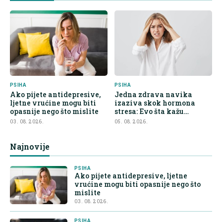
PSIHA
PSIHA
Ako pijete antidepresive,
Jedna zdrava navika
ljetne vrućine mogu biti
izaziva skok hormona
opasnije nego što mislite
stresa: Evo šta kažu
endokrinolozi
03. 08. 2026.
05. 08. 2026.
Najnovije
PSIHA
Ako pijete antidepresive, ljetne
vrućine mogu biti opasnije nego što
mislite
03. 08. 2026.
PSIHA