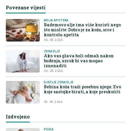
Povezane vijesti
MOJA APOTEKA
Bademovo ulje ima više koristi nego
što mislite: Dobro je za kožu, srce i
kontrolu apetita
06. 08. 2026.
ZDRAVLJE
Ako vas glava boli odmah nakon
buđenja, uzrok bi vas mogao
iznenaditi
06. 08. 2026.
DJEČIJE ZDRAVLJE
Bebina koža traži posebnu njegu: Evo
koje sastojke birati, a koje preskočiti
05. 08. 2026.
Izdvojeno
PSIHA