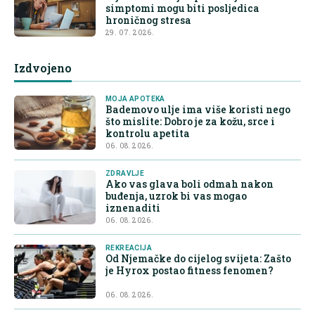
simptomi mogu biti posljedica
hroničnog stresa
29. 07. 2026.
Izdvojeno
MOJA APOTEKA
Bademovo ulje ima više koristi nego
što mislite: Dobro je za kožu, srce i
kontrolu apetita
06. 08. 2026.
ZDRAVLJE
Ako vas glava boli odmah nakon
buđenja, uzrok bi vas mogao
iznenaditi
06. 08. 2026.
REKREACIJA
Od Njemačke do cijelog svijeta: Zašto
je Hyrox postao fitness fenomen?
06. 08. 2026.