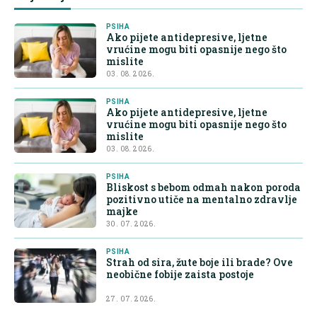
PSIHA
Ako pijete antidepresive, ljetne
vrućine mogu biti opasnije nego što
mislite
03. 08. 2026.
PSIHA
Ako pijete antidepresive, ljetne
vrućine mogu biti opasnije nego što
mislite
03. 08. 2026.
PSIHA
Bliskost s bebom odmah nakon poroda
pozitivno utiče na mentalno zdravlje
majke
30. 07. 2026.
PSIHA
Strah od sira, žute boje ili brade? Ove
neobične fobije zaista postoje
27. 07. 2026.