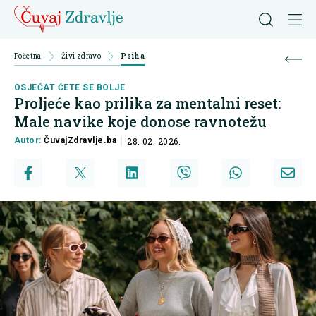
Početna
Živi zdravo
Psiha
OSJEĆAT ĆETE SE BOLJE
Proljeće kao prilika za mentalni reset:
Male navike koje donose ravnotežu
Autor:
ČuvajZdravlje.ba
28. 02. 2026.