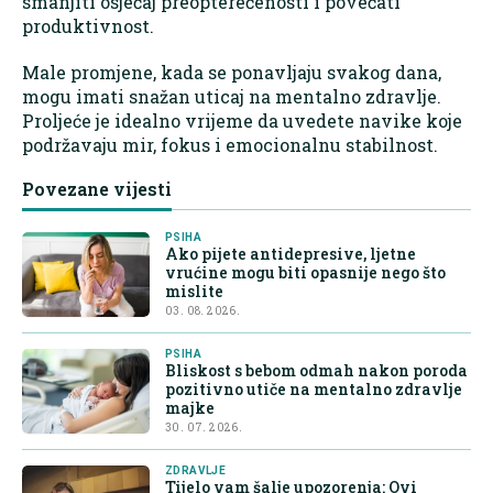
smanjiti osjećaj preopterećenosti i povećati
produktivnost.
Male promjene, kada se ponavljaju svakog dana,
mogu imati snažan uticaj na mentalno zdravlje.
Proljeće je idealno vrijeme da uvedete navike koje
podržavaju mir, fokus i emocionalnu stabilnost.
Povezane vijesti
PSIHA
Ako pijete antidepresive, ljetne
vrućine mogu biti opasnije nego što
mislite
03. 08. 2026.
PSIHA
Bliskost s bebom odmah nakon poroda
pozitivno utiče na mentalno zdravlje
majke
30. 07. 2026.
ZDRAVLJE
Tijelo vam šalje upozorenja: Ovi