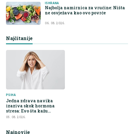
ISHRANA
Najbolja namirnica za vrućine: Ništa
ne osvježava kao ovo povrće
06. 08. 2026.
Najčitanije
PSIHA
Jedna zdrava navika
izaziva skok hormona
stresa: Evo šta kažu
endokrinolozi
05. 08. 2026.
Najnovije